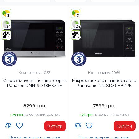
3
3
24
24
3
3
Код товару: 1053
Код товару: 1069
Мікрохвильова піч інверторна
Мікрохвильова піч інверторна
Panasonic NN-SD38HSZPE
Panasonic NN-SD36HBZPE
8299 грн.
7599 грн.
+74 грн.
на бонусний рахунок
+74 грн.
на бонусний рахунок
Купити
Купити
Показати характеристики
Показати характеристики