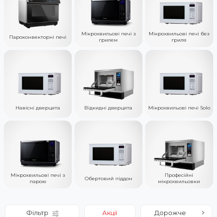
Мікрохвильові печі з
Мікрохвильові печі без
Пароконвекторні печі
грилем
гриля
Навісні дверцята
Відкидні дверцята
Мікрохвильові печі Solo
Мікрохвильові печі з
Професійні
Обертовий піддон
парою
мікрохвильовки
Фільтр
Акції
Дорожче