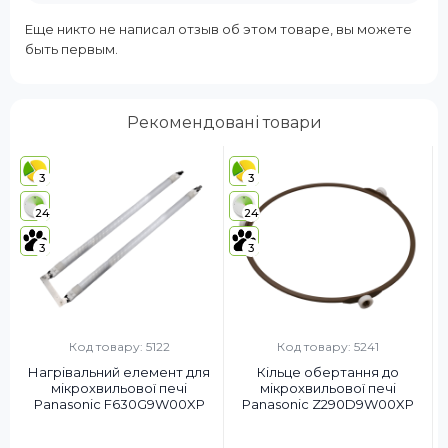
Еще никто не написал отзыв об этом товаре, вы можете
быть первым.
Рекомендовані товари
3
3
24
24
3
3
Код товару: 5122
Код товару: 5241
Нагрівальний елемент для
Кільце обертання до
мікрохвильової печі
мікрохвильової печі
Panasonic F630G9W00XP
Panasonic Z290D9W00XP