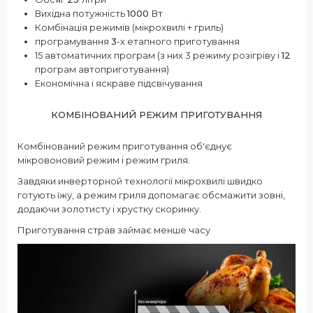
Вихідна потужність
1000
Вт
Комбінація режимів (мікрохвилі + гриль)
програмування
3
-х етапного приготування
15 автоматичних програм (з них 3 режиму розігріву і
12
програм автоприготування)
Економічна і яскраве підсвічування
КОМБІНОВАНИЙ РЕЖИМ ПРИГОТУВАННЯ
Комбінований режим приготування об'єднує
мікровоновий режим і режим гриля.
Завдяки инверторной технології мікрохвилі швидко
готують їжу, а режим гриля допомагає обсмажити зовні,
додаючи золотисту і хрустку скоринку.
Приготування страв займає менше часу