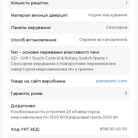
1
Кількість решіток:
Чорне маскування
Матеріал віконця дверцят:
Сенсорна
Панель керування:
Окреме встановлення
Спосіб встановлення:
Тип – основні переважні властивості печі:
GD - Grill + Touch Control & Rotary Switch Гриль +
Сенсорне керування з поворотним перемикачем.
Інверторна мікрохвильова піч з грилем
panasonic.com
Товар на сайті виробника:
3
Гарантія, років:
Додатково:
Комбінована піч із грилем 23 л/Інверторна
мікрохвильова піч 1000 Вт/Кварцовий гриль 1000 Вт
8516 50 00 00
Код УКТ ЗЕД: