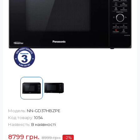
Модель:
NN-GD37HBZPE
Код товару:
1054
Наявність:
В наявності
8799 грн.
8999 грн.
-2
%