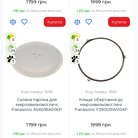
1799 грн.
1999 грн.
+18 грн.
на бонусний рахунок
+20 грн.
на бонусний рахунок
Купити
Купити
3
3
24
24
3
3
Код товару: 5253
Код товару: 5563
Скляна тарілка для
Кільце обертання до
мікрохвильової печі
мікрохвильової печі
Panasonic A0601BA00EP
Panasonic F290D9W00XP
1799 грн.
1999 грн.
+18 грн.
на бонусний рахунок
+20 грн.
на бонусний рахунок