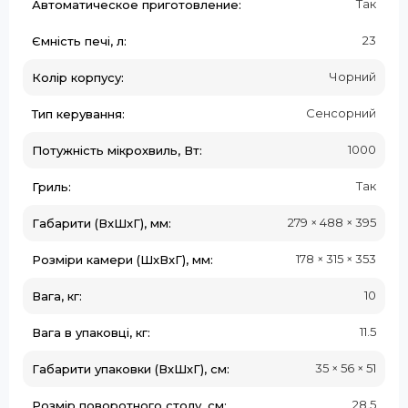
Так
Автоматическое приготовление:
23
Ємність печі, л:
Чорний
Колір корпусу:
Сенсорний
Тип керування:
1000
Потужність мікрохвиль, Вт:
Так
Гриль:
279 × 488 × 395
Габарити (ВxШxГ), мм:
178 × 315 × 353
Розміри камери (ШxВxГ), мм:
10
Вага, кг:
11.5
Вага в упаковці, кг:
35 × 56 × 51
Габарити упаковки (ВхШхГ), см:
28.5
Розмір поворотного столу, см: