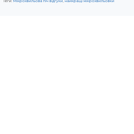
Теги:
Мікрохвильова піч відгуки
,
найкращі мікрохвильовки