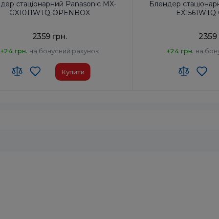
дер стаціонарний Panasonic MX-
Блендер стаціонар
GX1011WTQ OPENBOX
EX1561WTQ
2359 грн.
2359 
+24 грн.
на бонусний рахунок
+24 грн.
на бон
Купити
 ЗЕД:
8509 40 00 00
Код УКТ ЗЕД:
8509 40 00
виробник товару:
Китай
Країна-виробник товар
ктация:
Корпус двигуна, глечик
Комплектация:
Корпус д
блендера з кришкою,
блендер
скребок, сухий млинок
млинок
ціонарний
Тип:
Стаціонарний
на потужність, Вт:
180
Споживана потужність, 