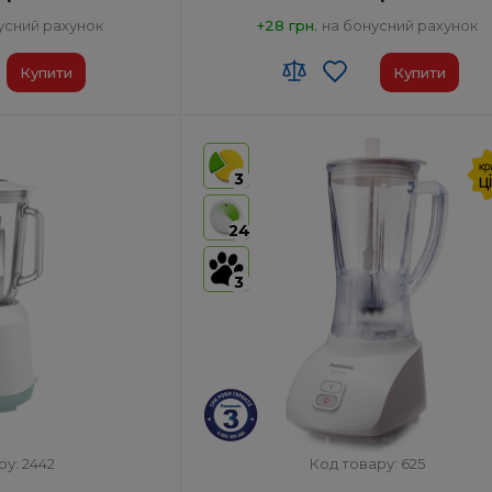
усний рахунок
+28 грн.
на бонусний рахунок
Купити
Купити
 00
Код УКТ ЗЕД:
8509 40 00 00
у:
Китай
Країна-виробник товару:
Китай
3
вигуна, глечик
Комплектация:
Корпус двигуна, глечик
а з кришкою, сухий
блендера з кришкою, су
24
млинок
Тип:
Стаціонарний
3
Вт:
220
Споживана потужність, Вт:
220
ру: 2442
Код товару: 625