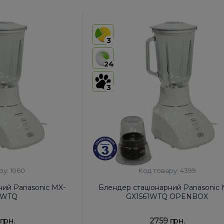
3
24
3
ру: 1060
Код товару: 4399
ний Panasonic MX-
Блендер стаціонарний Panasonic 
1WTQ
GX1561WTQ OPENBOX
грн.
2759 грн.