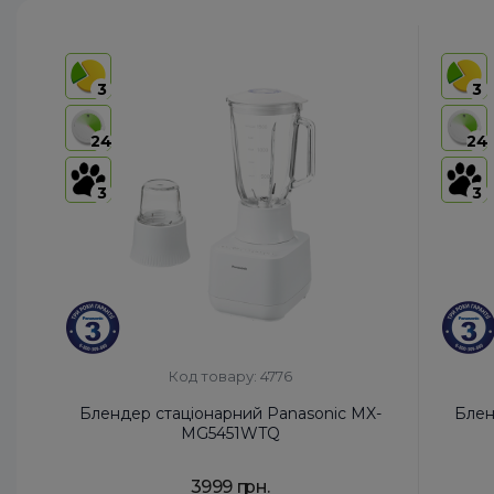
3
3
24
24
3
3
Код товару: 4776
Блендер стаціонарний Panasonic MX-
Блен
MG5451WTQ
3999 грн.