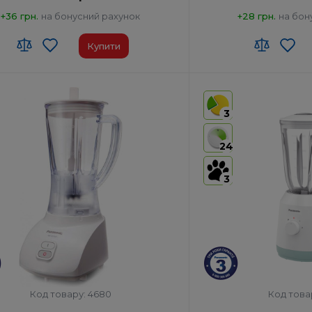
+36 грн.
на бонусний рахунок
+28 грн.
на бон
Купити
 ЗЕД:
8509 40 00 00
Код УКТ ЗЕД:
8509 40 00
виробник товару:
Китай
Країна-виробник товар
3
ктация:
Корпус двигуна глечик
Комплектация:
Корпус д
блендера з кришкою скребок
блендер
24
млинок
млинок
ціонарний
Тип:
Стаціонарний
3
на потужність, Вт:
490
Споживана потужність, 
Код товару: 4680
Код това