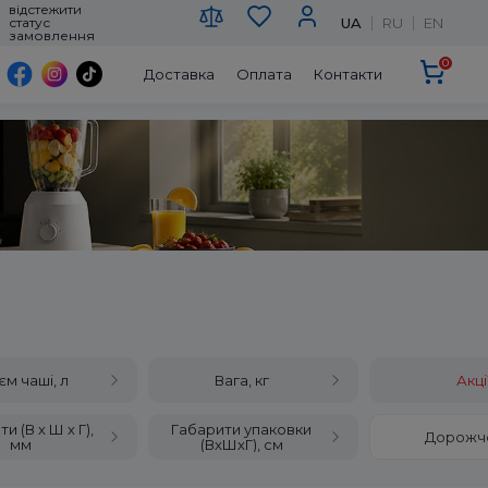
відстежити
UA
RU
EN
статус
замовлення
0
Доставка
Оплата
Контакти
єм чаші, л
Вага, кг
Акці
и (В х Ш х Г),
Габарити упаковки
Дорожч
мм
(ВxШхГ), см