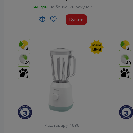
+40 грн.
на бонусний рахунок
Купити
Код УКТ ЗЕД:
8509 40 00 00
Код УКТ
Країна-виробник товару:
Китай
Країна-
3
3
Комплектация:
Корпус двигуна глечик
Компле
блендера з кришкою скребок
24
24
млинок
Тип:
Стаціонарний
Тип:
Ста
3
3
Споживана потужність, Вт:
490
Спожива
Код товару: 4686