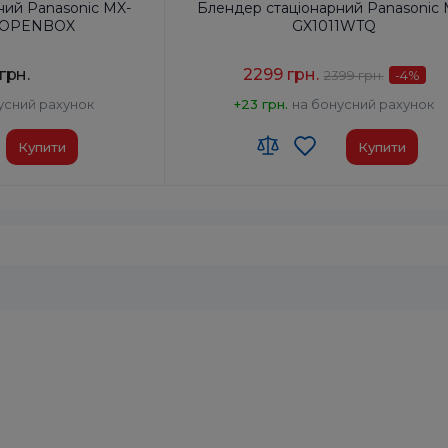
ний Panasonic MX-
Блендер стаціонарний Panasonic 
 OPENBOX
GX1011WTQ
грн.
2299 грн.
2399 грн.
-4
%
усний рахунок
+23 грн.
на бонусний рахунок
Купити
Купити
 00
Код УКТ ЗЕД:
8509 40 00 00
у:
Китай
Країна-виробник товару:
Китай
вигуна, глечик
Комплектация:
Корпус двигуна, глечик
а з кришкою, сухий
блендера з кришкою,
скребок, сухий млинок
Тип:
Стаціонарний
Вт:
290
Споживана потужність, Вт:
180