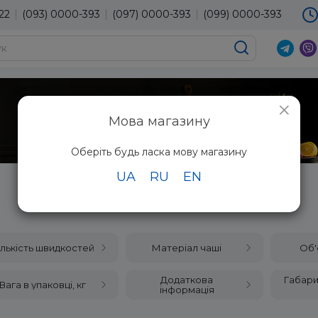
22
(093) 0000-393
(097) 0000-393
(099) 0000-393
×
Мова магазину
Оберіть будь ласка мову магазину
UA
RU
EN
Блендер стаціонарний
ількість швидкостей
Матеріал чаші
Об'
Додаткова
Габарит
Вага в упаковці, кг
інформація