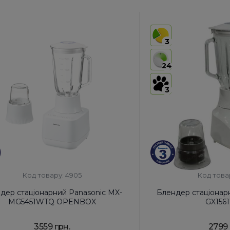
3
24
3
Код товару: 4905
Код това
дер стаціонарний Panasonic MX-
Блендер стаціонар
MG5451WTQ OPENBOX
GX156
3559 грн.
2799 