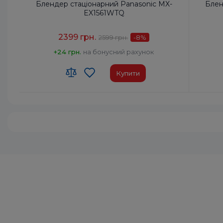
Блендер стаціонарний Panasonic MX-
Блен
EX1561WTQ
2399 грн.
2599 грн.
-8
%
+24 грн.
на бонусний рахунок
Купити
Код УКТ ЗЕД:
8509 40 00 00
Код УКТ
Країна-виробник товару:
Китай
Країна-
Комплектация:
Корпус двигуна, глечик
Компле
блендера з кришкою, сухий
млинок
Тип:
Стаціонарний
Тип:
Ста
Споживана потужність, Вт:
290
Спожива