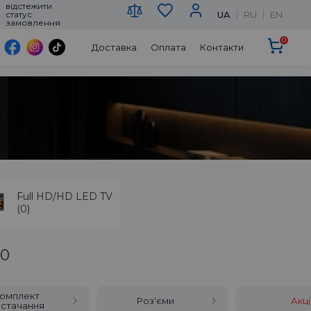
відстежити
UA
RU
EN
статус
замовлення
0
Доставка
Оплата
Контакти
Full HD/HD LED TV
(0)
50
омплект
Роз'єми
Акці
стачання