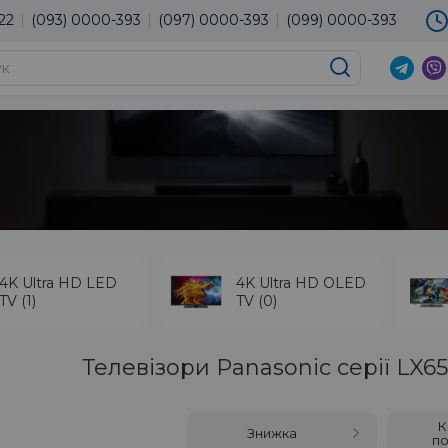
22
(093) 0000-393
(097) 0000-393
(099) 0000-393
×
Мова магазину
Оберіть будь ласка мову магазину
UA
RU
EN
4K Ultra HD LED
4K Ultra HD OLED
TV (1)
TV (0)
Телевізори Panasonic серії LX6
К
Знижка
по