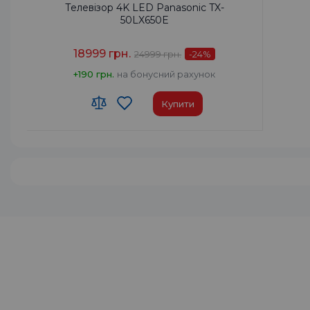
Телевізор 4K LED Panasonic TX-
50LX650E
18999 грн.
24999 грн.
-24
%
+190 грн.
на бонусний рахунок
Купити
Підтримка Smart TV:
Так
Рік випуску:
2023
Призначення:
Оселя/Бізнес
Роздільна здатність:
3840x2160
Аудіосистема:
2.0