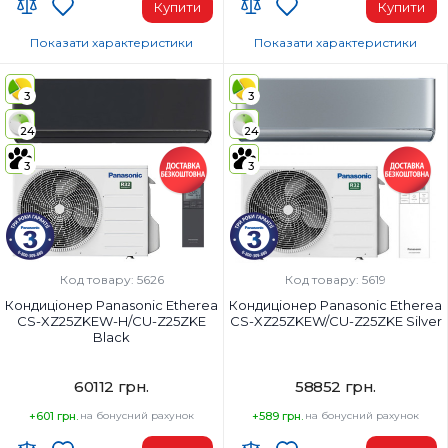
Купити
Купити
Показати характеристики
Показати характеристики
Wi-Fi модуль:
Wi-Fi модуль:
Wi-Fi (вбудований)
Wi-Fi (вбудований)
3
3
Площа приміщення, м²:
Площа приміщення, м²:
24
24
42
35
Потужність, BTU:
Потужність, BTU:
3
3
15000
12000
Клас енергоспоживання (охолодження):
Клас енергоспоживання (охолод
A++
A+++
Колір внутрішнього блоку:
Колір внутрішнього блоку:
Білий
Білий
Код товару: 5626
Код товару: 5619
Кондиціонер Panasonic Etherea
Кондиціонер Panasonic Etherea
CS-XZ25ZKEW-H/CU-Z25ZKE
CS-XZ25ZKEW/CU-Z25ZKE Silver
Black
60112 грн.
58852 грн.
+601 грн.
на бонусний рахунок
+589 грн.
на бонусний рахунок