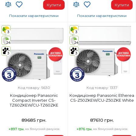
Купити
Купити
Показати характеристики
Показати характеристики
Wi-Fi модуль:
Wi-Fi модуль:
Wi-Fi (вбудований)
Wi-Fi (вбудований)
3
3
Площа приміщення, м²:
Площа приміщення, м²:
24
24
35
75
Потужність, BTU:
Потужність, BTU:
3
3
12000
24000
Клас енергоспоживання (охолодження):
Клас енергоспоживання (охолод
A+++
A++
Колір внутрішнього блоку:
Колір внутрішнього блоку:
Білий
Білий
Код товару: 5630
Код товару: 1337
Кондиціонер Panasonic
Кондиціонер Panasonic Etherea
Compact Inverter CS-
CS-Z50ZKEW/CU-Z50ZKE White
TZ60ZKEW/CU-TZ60ZKE
89685 грн.
87610 грн.
+897 грн.
на бонусний рахунок
+876 грн.
на бонусний рахунок