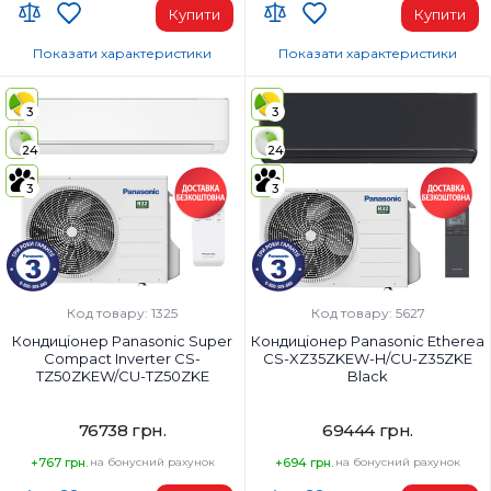
Купити
Купити
Показати характеристики
Показати характеристики
Wi-Fi модуль:
Wi-Fi модуль:
Wi-Fi (вбудований)
Wi-Fi (вбудований)
3
3
Площа приміщення, м²:
Площа приміщення, м²:
24
24
65
52
Потужність, BTU:
Потужність, BTU:
3
3
24000
18000
Клас енергоспоживання (охолодження):
Клас енергоспоживання (охолод
A++
A+++
Колір внутрішнього блоку:
Колір внутрішнього блоку:
Білий
Білий
Код товару: 1325
Код товару: 5627
Кондиціонер Panasonic Super
Кондиціонер Panasonic Etherea
Compact Inverter CS-
CS-XZ35ZKEW-H/CU-Z35ZKE
TZ50ZKEW/CU-TZ50ZKE
Black
76738 грн.
69444 грн.
+767 грн.
на бонусний рахунок
+694 грн.
на бонусний рахунок