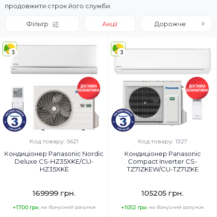
продовжити строк його служби.
Фільтр
Акції
Дорожче
3
3
Код товару: 5621
Код товару: 1327
Кондиціонер Panasonic Nordic
Кондиціонер Panasonic
Deluxe CS-HZ35XKE/CU-
Compact Inverter CS-
HZ35XKE
TZ71ZKEW/CU-TZ71ZKE
169999 грн.
105205 грн.
+1700 грн.
на бонусний рахунок
+1052 грн.
на бонусний рахунок