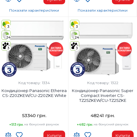
Показати характеристики
Показати характеристики
Wi-Fi модуль:
Wi-Fi модуль:
Wi-Fi (вбудований)
Wi-Fi (вбудований)
3
3
Площа приміщення, м²:
Площа приміщення, м²:
24
24
20
35
Потужність, BTU:
Потужність, BTU:
3
3
7000
12000
Клас енергоспоживання (охолодження):
Клас енергоспоживання (охолод
A+++
A++
Колір внутрішнього блоку:
Колір внутрішнього блоку:
Сріблястий
Білий
Код товару: 1334
Код товару: 1322
Кондиціонер Panasonic Etherea
Кондиціонер Panasonic Super
CS-Z20ZKEW/CU-Z20ZKE White
Compact Inverter CS-
TZ25ZKEW/CU-TZ25ZKE
53340 грн.
48241 грн.
+513 грн.
на бонусний рахунок
+482 грн.
на бонусний рахунок
Купити
Купити