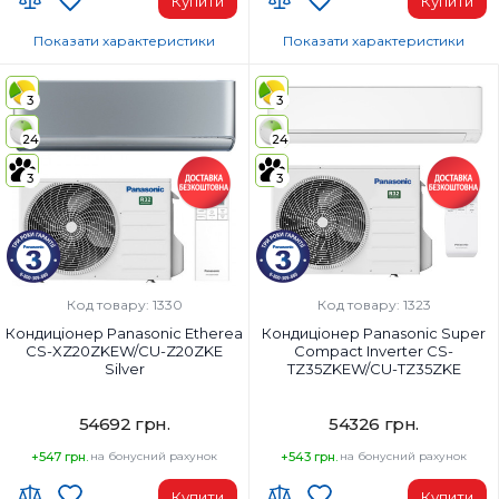
Купити
Купити
Показати характеристики
Показати характеристики
Wi-Fi модуль:
Wi-Fi модуль:
Wi-Fi (вбудований)
Wi-Fi (вбудований)
3
3
Площа приміщення, м²:
Площа приміщення, м²:
24
24
25
20
Потужність, BTU:
Потужність, BTU:
3
3
9000
7000
Клас енергоспоживання (охолодження):
Клас енергоспоживання (охолод
A+++
A+++
Колір внутрішнього блоку:
Колір внутрішнього блоку:
Білий
Чорний
Код товару: 1330
Код товару: 1323
Кондиціонер Panasonic Etherea
Кондиціонер Panasonic Super
CS-XZ20ZKEW/CU-Z20ZKE
Compact Inverter CS-
Silver
TZ35ZKEW/CU-TZ35ZKE
54692 грн.
54326 грн.
+547 грн.
на бонусний рахунок
+543 грн.
на бонусний рахунок
Купити
Купити