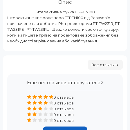
Опис
Інтерактивна ручка ET-PEN100
Інтерактивне цифрове перо ETPEN100 від Panasonic
призначене для роботи з РК-проекторами PT-TW231R, PT-
TW231RE і PT-TW231RU. Швидко донести свою точку зору,
коли ви пишете прямо на проектоване зображення без
необхідності вирівнювання або калібрування.
Все отзывы
Еще нет отзывов от покупателей
0 отзывов
0 отзывов
0 отзывов
0 отзывов
0 отзывов