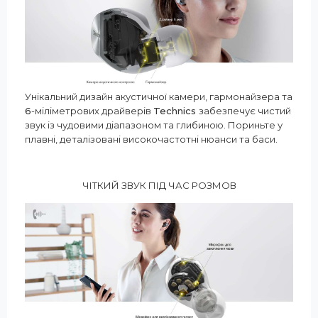
Унікальний дизайн акустичної камери, гармонайзера та
6
-міліметрових драйверів
Technics
забезпечує чистий
звук із чудовими діапазоном та глибиною. Пориньте у
плавні, деталізовані високочастотні нюанси та баси.
ЧІТКИЙ ЗВУК ПІД ЧАС РОЗМОВ