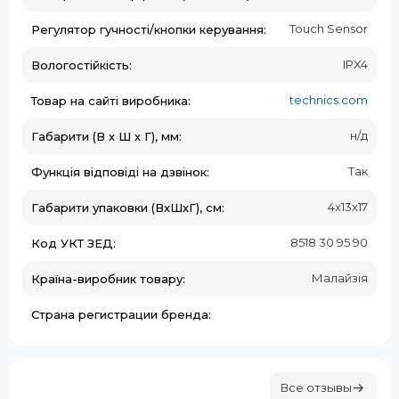
Touch Sensor
Регулятор гучності/кнопки керування:
IPX4
Вологостійкість:
technics.com
Товар на сайті виробника:
н/д
Габарити (В х Ш х Г), мм:
Так
Функція відповіді на дзвінок:
4x13x17
Габарити упаковки (ВxШхГ), см:
8518 30 95 90
Код УКТ ЗЕД:
Малайзія
Країна-виробник товару:
Страна регистрации бренда:
Все отзывы