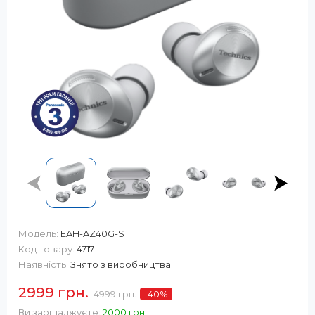
Модель:
EAH-AZ40G-S
Код товару:
4717
Наявність:
Знято з виробництва
2999 грн.
4999 грн.
-40
%
Ви заощаджуєте:
2000 грн.