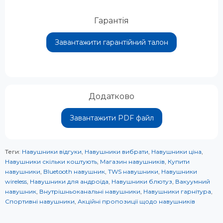
Гарантія
Завантажити гарантійний талон
Додатково
Завантажити PDF файл
Теги:
Навушники відгуки
,
Навушники вибрати
,
Навушники ціна
,
Навушники скільки коштують
,
Магазин навушників
,
Купити
навушники
,
Bluetooth навушник
,
TWS навушники
,
Навушники
wireless
,
Навушники для андроїда
,
Навушники блютуз
,
Вакуумний
навушник
,
Внутрішньоканальні навушники
,
Навушники гарнітура
,
Спортивні навушники
,
Акційні пропозиції щодо навушників