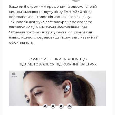
Завдяки
6
окремим мікрофонам та вдосконаленій
системі зменшення шуму вітру
EAH-AZ40
чітко
передають ваш голос під час кожного виклику.
Технологія
JustMyVoice™
виокремлює слова та
підсилює мову, мінімізуючи навколишній шум.
* Функція постійно допрацьовується; різні умови
навколишнього середовища можуть впливати на її
ефективність.
КОМФОРТНЕ ПРИЛЯГАННЯ, ЩО
ПІДЛАШТОВУЄТЬСЯ ПІД КОЖНИЙ ВАШ РУХ