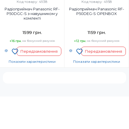
Чорний
Чорний
Код товару: 4938
Код товару: 4958
Радіоприймач Panasonic RF-
Радіоприймач Panasonic RF-
P50DGC-S з навушником у
P50DEG-S OPENBOX
комлекті
1599 грн.
1159 грн.
+16 грн.
на бонусний рахунок
+12 грн.
на бонусний рахунок
Передзамовлення
Передзамовлення
Показати характеристики
Показати характеристики
Налаштування радіохвилі:
Налаштування радіохвилі:
Механічне
Механічне
Тип:
Тип:
Кишеньковий
Кишеньковий
Потужність, Вт:
Потужність, Вт:
0,15
0,15
Код УКТ ЗЕД:
Код УКТ ЗЕД:
8527190000
8527190000
Колір:
Колір: