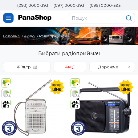
(093) 0000-393
(097) 0000-393
(099) 0000-393
Головна
Аудіо
Радіоприймачі
Вибрати радіоприймач
Фільтр
Акції
Дорожче
3
3
24
24
3
3