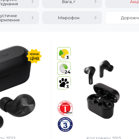
Вага, г
Акці
д'єднання
устичне
Мікрофон
Дорожч
ормлення
3
24
3
ру: 5733
Код товару: 5525