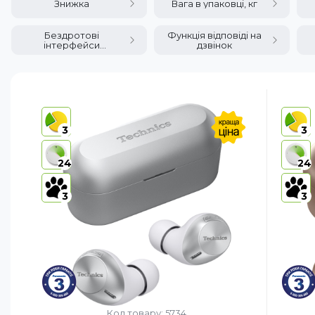
Знижка
Вага в упаковці, кг
Бездротові
Функція відповіді на
інтерфейси
дзвінок
(Bluetooth)
3
3
24
24
3
3
Код товару: 5734