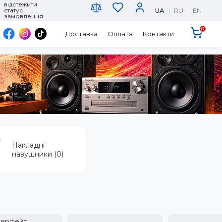
відстежити
UA
RU
EN
статус
замовлення
0
Доставка
Оплата
Контакти
Накладні
навушники (0)
терфейс