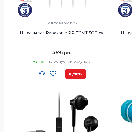
Код товару: 1532
Навушники Panasonic RP-TCM115GC-W
Наву
469 грн.
+5 грн.
на бонусний рахунок
Купити
Тип навушників:
Вкладиші
Тип нав
Діапазон частот навушників, Гц:
10-24000 Гц
Діапазо
Мікрофон:
Так
Мікроф
Вага, г:
50 г
Вага, г:
5
Тип підключення:
Дротовий
Тип під