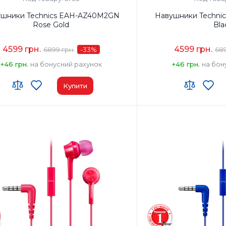
ушники Technics EAH-AZ40M2GN
Навушники Techni
Rose Gold
Bla
4599 грн.
4599 грн.
6899 грн.
-33
%
689
+46 грн.
на бонусний рахунок
+46 грн.
на бон
Купити
ушників:
TWS
Тип навушників:
TWS
н частот навушників, Гц:
20-40000
Діапазон частот навушни
он:
Так
Мікрофон:
Так
0
Вага, г:
10
ключення:
Бездротові
Тип підключення:
Бездр