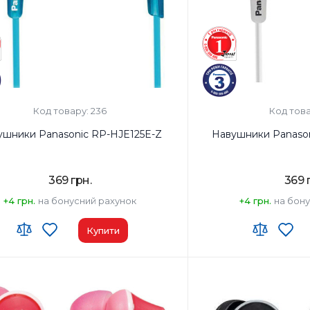
Код товару: 236
Код това
ушники Panasonic RP-HJE125E-Z
Навушники Panaso
369 грн.
369 
+4 грн.
на бонусний рахунок
+4 грн.
на бон
Купити
ушників:
Вкладиші
Тип навушників:
Вкладиш
н частот навушників, Гц:
10-24000 Гц
Діапазон частот навушни
он:
Ні
Мікрофон:
Ні