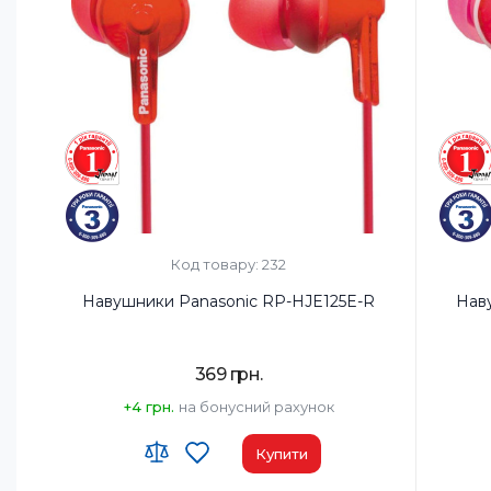
Вага, г:
50
Вага, г:
4
Тип підключення:
Дротовий
Тип під
Код товару: 232
Навушники Panasonic RP-HJE125E-R
Нав
369 грн.
+4 грн.
на бонусний рахунок
Купити