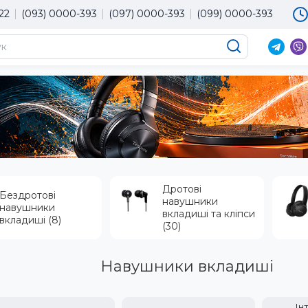
22
(093) 0000-393
(097) 0000-393
(099) 0000-393
×
Мова магазину
Оберіть будь ласка мову магазину
UA
RU
EN
Дротові
Бездротові
навушники
навушники
вкладиші та кліпси
вкладиші (8)
(30)
Навушники вкладиші
Ін