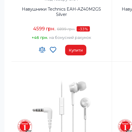
Навушники Technics EAH-AZ40M2GS
Нав
Silver
4599 грн.
6899 грн.
-33
%
+46 грн.
на бонусний рахунок
Купити
Тип навушників:
TWS
Тип нав
Діапазон частот навушників, Гц:
20-40000
Діапазо
Мікрофон:
Так
Мікроф
Вага, г:
10
Вага, г:
1
Тип підключення:
Бездротові
Тип під