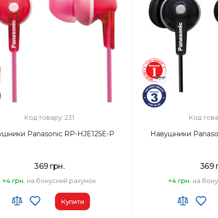
9 г
Вага, г:
49 г
ключення:
Дротовий
Тип підключення:
Дрото
Код товару: 231
Код това
ушники Panasonic RP-HJE125E-P
Навушники Panaso
369 грн.
369 
+4 грн.
на бонусний рахунок
+4 грн.
на бон
Купити