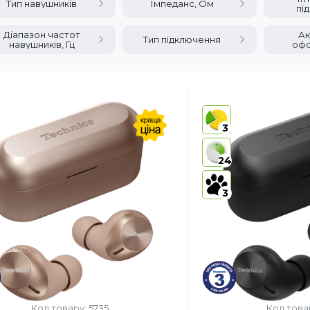
Тип навушників
Імпеданс, Ом
пі
Діапазон частот
Ак
Тип підключення
навушників, Гц
оф
3
24
3
Код товару: 5735
Код това