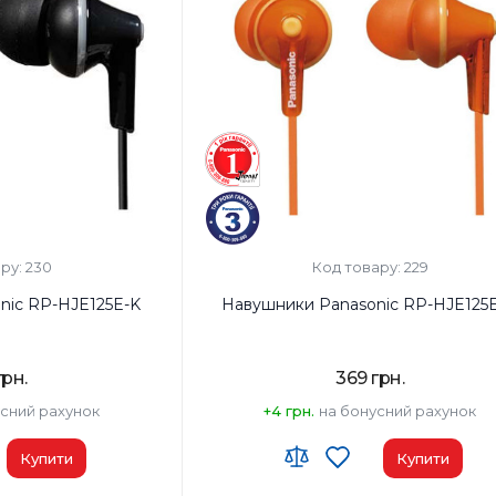
Вага, г:
49 г
вий
Тип підключення:
Дротовий
ру: 230
Код товару: 229
nic RP-HJE125E-K
Навушники Panasonic RP-HJE125
грн.
369 грн.
усний рахунок
+4 грн.
на бонусний рахунок
Купити
Купити