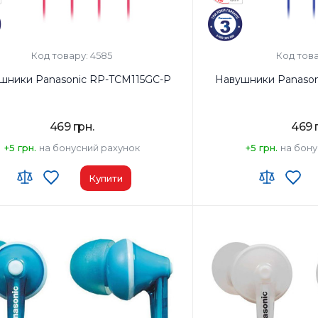
Код товару: 4585
Код това
шники Panasonic RP-TCM115GC-P
Навушники Panason
469 грн.
469 
+5 грн.
на бонусний рахунок
+5 грн.
на бону
Купити
ушників:
Вкладиші
Тип навушників:
Вкладиш
н частот навушників, Гц:
10-24000 Гц
Діапазон частот навушни
он:
Так
Мікрофон:
Так
0 г
Вага, г:
50 г
ключення:
Дротовий
Тип підключення:
Дрото