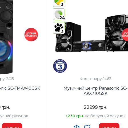
3
24
3
ру: 2415
Код товару: 1463
onic SC-TMAX40GSK
Музичний центр Panasonic SC-
AKX710GSK
 грн.
22999 грн.
нусний рахунок
+230 грн.
на бонусний рахунок
Купити
Купити