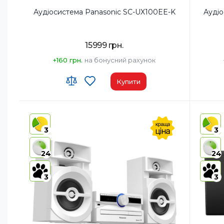
Аудіосистема Panasonic SC-UX100EE-K
Аудіо
15999 грн.
+160 грн.
на бонусний рахунок
Купити
Код УКТ ЗЕД:
8527 91 35 00
Код УКТ
Країна-виробник товару:
Малайзія
Країна-
3
3
AirPlay:
Ні
AirPlay:
USB:
USB Type-A x1
USB:
USB
24
24
Bluetooth:
Так
Bluetoo
3
3