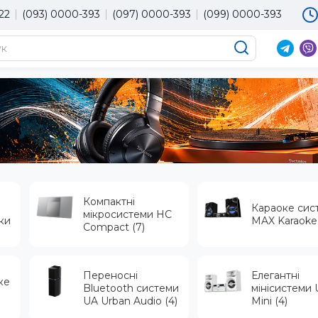
22
(093) 0000-393
(097) 0000-393
(099) 0000-393
×
Мова магазину
Оберіть будь ласка мову магазину
UA
RU
EN
Компактні
Караоке сис
мікросистеми HC
ки
MAX Karaoke 
Compact (7)
Переносні
Елегантні
ке
Bluetooth системи
мінісистеми 
UA Urban Audio (4)
Mini (4)