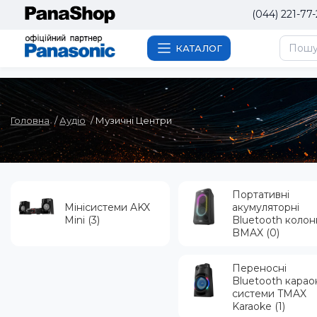
(044) 221-77-
КАТАЛОГ
Головна
Аудіо
Музичні Центри
Портативні
Мінісистеми AKX
акумуляторні
Mini (3)
Bluetooth колон
BMAX (0)
Переносні
Bluetooth карао
системи TMAX
Karaoke (1)