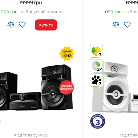
19999 грн.
18999
+200 грн.
на бонусний рахунок
+190 грн.
на бон
Купити
 ЗЕД:
8527 91 35 00
Код УКТ ЗЕД:
8527 91 35 
виробник товару:
Малайзія
Країна-виробник товар
3
Ні
AirPlay:
Ні
к
USB:
USB Type-A x1/USB 
24
th:
Так
Bluetooth:
Так
3
Код товару: 4729
Код това