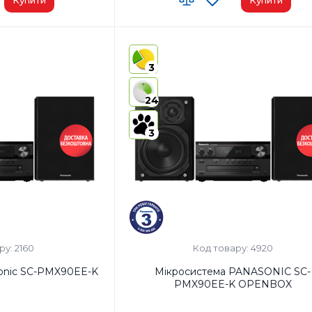
0
Код УКТ ЗЕД:
8527 91 35 00
у:
Китай
Країна-виробник товару:
Малайзія
3
AirPlay:
Ні
USB:
Так
24
Bluetooth:
Так
3
ру: 2160
Код товару: 4920
onic SC-PMX90EE-K
Мікросистема PANASONIC SC-
PMX90EE-K OPENBOX