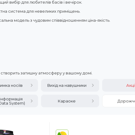
щий вибір для любителів басів і вечірок.
ктна система для невеликих приміщень.
сальна модель з чудовим співвідношенням ціна-якість.
р створить затишну атмосферу у вашому домі.
имка носіїв
Вихід на навушники
Акці
інформація
Караоке
Дорожч
Data System)