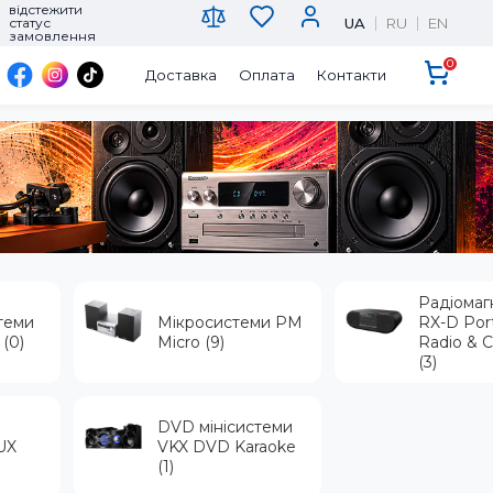
відстежити
UA
RU
EN
статус
замовлення
0
Доставка
Оплата
Контакти
Радіомаг
теми
Мікросистеми PM
RX-D Por
(0)
Micro (9)
Radio & C
(3)
DVD мінісистеми
UX
VKX DVD Karaoke
(1)