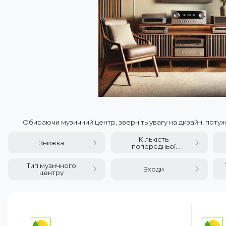
Обираючи музичний центр, зверніть увагу на дизайн, потуж
Кількість
Знижка
попередньої
конфігурації
еквалайзера
Тип музичного
Входи
центру