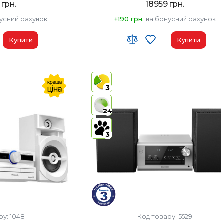
 грн.
18959 грн.
усний рахунок
+190 грн.
на бонусний рахунок
Купити
Купити
00
Код УКТ ЗЕД:
8527 91 35 00
у:
Малайзія
Країна-виробник товару:
Малайзія
3
AirPlay:
Ні
Type-B x1
USB:
USB Type-A x1/USB Type-B x1
24
Bluetooth:
Так
3
ру: 1048
Код товару: 5529