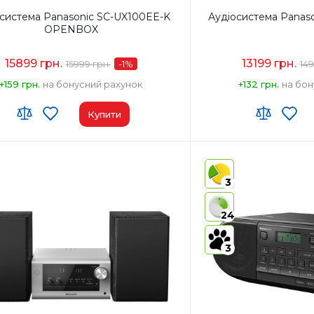
система Panasonic SC-UX100EE-K
Аудіосистема Panas
OPENBOX
15899 грн.
13199 грн.
15999 грн.
-1
%
149
+159 грн.
на бонусний рахунок
+132 грн.
на бон
Купити
 ЗЕД:
8527 91 35 00
Код УКТ ЗЕД:
8527 91 35 
виробник товару:
Малайзія
Країна-виробник товар
3
Ні
AirPlay:
Ні
 Type-A x1
USB:
USB Type-A x1
24
th:
Так
Bluetooth:
Так
3