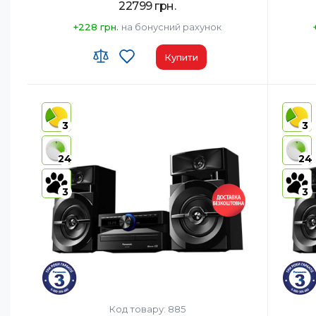
22799 грн.
+228 грн.
на бонусний рахунок
Купити
Код УКТ ЗЕД:
8527 91 35 00
Код УКТ
Країна-виробник товару:
Малайзія
Країна-
3
3
AirPlay:
Ні
AirPlay:
USB:
Так
USB:
Та
24
24
Bluetooth:
Так
Bluetoo
3
3
Код товару: 885