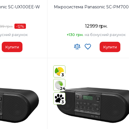
onic SC-UX100EE-W
Мікросистема Panasonic SC-PM700
12999 грн.
99 грн.
-12
%
усний рахунок
+130 грн.
на бонусний рахунок
Купити
Купити
00
Код УКТ ЗЕД:
8527 91 35 00
у:
Малайзія
Країна-виробник товару:
Китай
3
AirPlay:
Ні
USB:
USB Type-A x1
24
Bluetooth:
Так
3