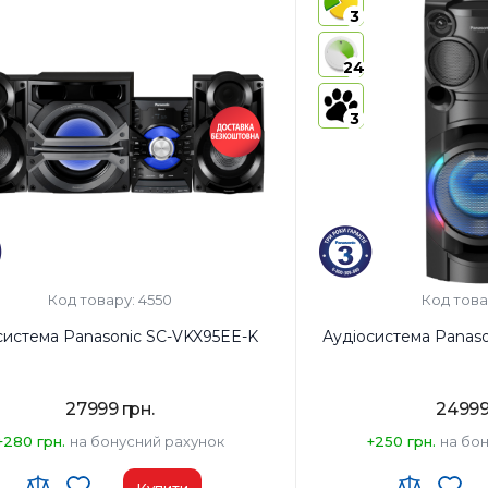
3
24
3
Код товару: 4550
Код това
система Panasonic SC-VKX95EE-K
Аудіосистема Panas
27999 грн.
24999
+280 грн.
на бонусний рахунок
+250 грн.
на бо
Купити