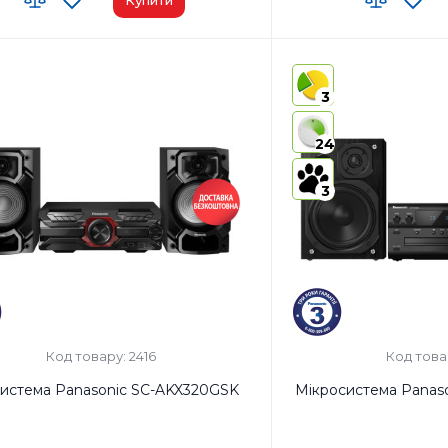
 ЗЕД:
8527 91 35 00
Код УКТ ЗЕД:
8527 91 19 0
виробник товару:
Малайзія
Країна-виробник товар
3
Ні
AirPlay:
Ні
B Type-A x2
USB:
Так
24
th:
Так
Bluetooth:
Так
3
Код товару: 2416
Код това
система Panasonic SC-AKX320GSK
Мікросистема Panas