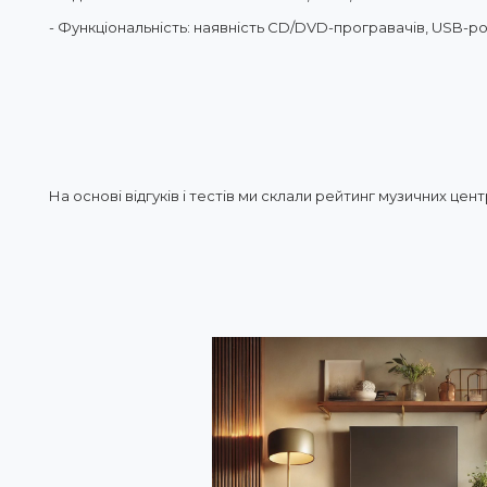
- Функціональність: наявність CD/DVD-програвачів, USB-ро
На основі відгуків і тестів ми склали рейтинг музичних цен