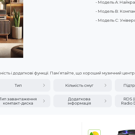
- Модель A: Найкра
- Модель B: Компа
- Модель C: Універ
ність і додаткові функції. Пам’ятайте, що хороший музичний цент
Тип
Кількість смуг
Підтр
Тип завантаження
Додаткова
RDS (
компакт-диска
інформація
Radio 