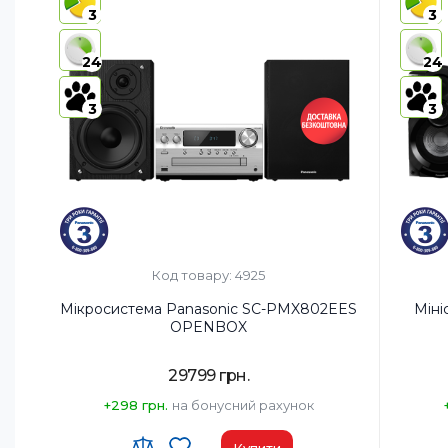
3
3
24
24
3
3
Код товару: 4925
Мікросистема Panasonic SC-PMX802EES
Міні
OPENBOX
29799 грн.
+298 грн.
на бонусний рахунок
Купити