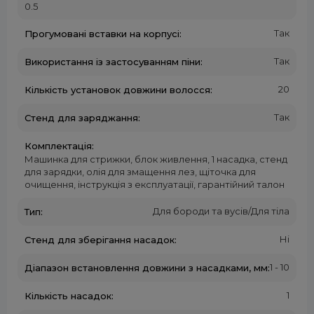
0.5
Так
Прогумовані вставки на корпусі:
Так
Використання із застосуванням піни:
20
Кількість установок довжини волосся:
Так
Стенд для заряджання:
Комплектація:
Машинка для стрижки, блок живлення, 1 насадка, стенд
для зарядки, олія для змащення лез, щіточка для
очищення, інструкція з експлуатації, гарантійний талон
Для бороди та вусів/Для тіла
Тип:
Ні
Стенд для зберігання насадок:
1 - 10
Діапазон встановлення довжини з насадками, мм:
1
Кількість насадок: