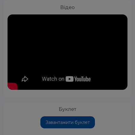
Відео
Буклет
Завантажити буклет