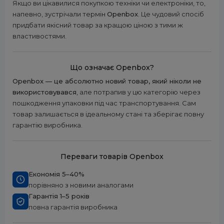
Якщо ви цікавилися покупкою техніки чи електроніки, то,
напевно, зустрічали термін
Openbox
. Це чудовий спосіб
придбати якісний товар за кращою ціною з тими ж
властивостями.
Що означає Openbox?
Openbox — це абсолютно новий товар, який ніколи не
використовувався
, але потрапив у цю категорію через
пошкодження упаковки під час транспортування. Сам
товар залишається в ідеальному стані та зберігає повну
гарантію виробника.
Переваги товарів Openbox
Економія 5–40%
порівняно з новими аналогами
Гарантія 1–5 років
повна гарантія виробника