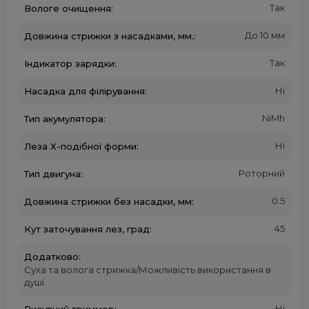
Так
Вологе очищення:
До 10 мм
Довжина стрижки з насадками, мм.:
Так
Індикатор зарядки:
Ні
Насадка для філірування:
NiMh
Тип акумулятора:
Ні
Леза Х-подібної форми:
Роторний
Тип двигуна:
0.5
Довжина стрижки без насадки, мм:
45
Кут заточування лез, град:
Додатково:
Суха та волога стрижка/Можливість використання в
душі
Ні