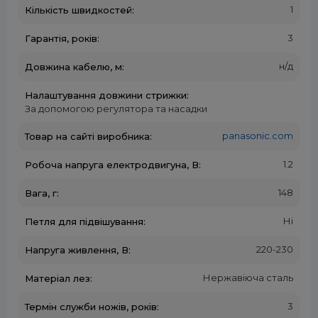
1
Кількість швидкостей:
3
Гарантія, років:
н/д
Довжина кабелю, м:
Налаштування довжини стрижки:
За допомогою регулятора та насадки
panasonic.com
Товар на сайті виробника:
1.2
Робоча напруга електродвигуна, В:
148
Вага, г:
Ні
Петля для підвішування:
220-230
Напруга живлення, В:
Нержавіюча сталь
Матеріал лез:
3
Термін служби ножів, років: