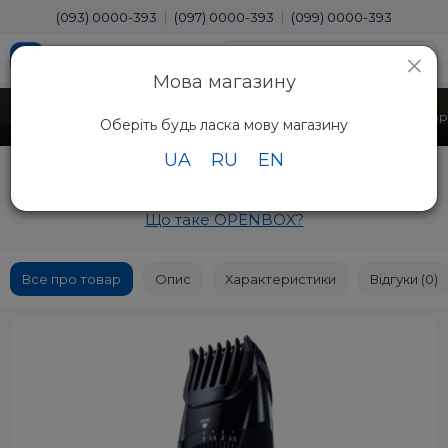
(093) 0000-393
(097) 0000-393
(099) 0000-393
×
Мова магазину
Головна
Краса
Машинки для стрижки
Тример для стрижки бор
Оберіть будь ласка мову магазину
UA
RU
EN
Тример для стрижки бороди та вусів Panasonic
ER-GB42-K520 OPENBOX
Що таке OPENBOX?
Все про товар
Опис
Характеристики
Відгуки (0)