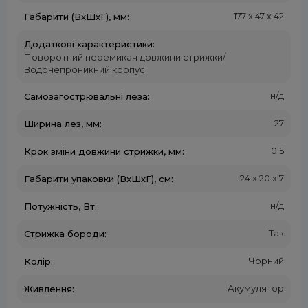
177 х 47 х 42
Габарити (ВxШхГ), мм:
Додаткові характеристики:
Поворотний перемикач довжини стрижки/
Водонепроникний корпус
н/д
Самозагострювальні леза:
27
Ширина лез, мм:
0.5
Крок зміни довжини стрижки, мм:
24 х 20 х 7
Габарити упаковки (ВxШхГ), см:
н/д
Потужність, Вт:
Так
Стрижка бороди:
Чорний
Колір:
Акумулятор
Живлення: