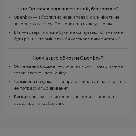
Чим Openbox відрізняється від б/в товарів?
Openbox
— абсолютно новий товар, який ніколи не
використовувався. Пошкоджена лише упаковка.
Б/в
— товари, які вже були в експлуатації. Стан може
бути різним, термін служби частково використаний.
Коли варто обирати Openbox?
Обмежений бюджет
— хочете якісний товар, але не
готові платити повну ціну.
Термінова покупка
— товари зазвичай є в наявності та
не потребують очікування.
Вигідні знижки
— зниження ціни робить придбання
особливо привабливим.