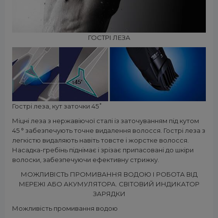
ГОСТРІ ЛЕЗА
Гострі леза, кут заточки 45˚
Міцні леза з нержавіючої сталі із заточуванням під кутом
45 ° забезпечують точне видалення волосся. Гострі леза з
легкістю видаляють навіть товсте і жорстке волосся.
Насадка-гребінь піднімає і зрізає припасовані до шкіри
волоски, забезпечуючи ефективну стрижку.
МОЖЛИВІСТЬ ПРОМИВАННЯ ВОДОЮ І РОБОТА ВІД
МЕРЕЖІ АБО АКУМУЛЯТОРА. СВІТОВИЙ ИНДИКАТОР
ЗАРЯДКИ
Можливість промивання водою