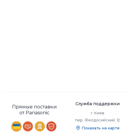
Также не стоит забывать и о растительности в носу и
ушах. Мы можем не замечать ее, но для девушек она
выглядит просто отвратительно. Есть много способов
избавиться от нее, но сам простым и легким будет
приобрести триммер для носа Panasonic. С его помощью
Служба поддержки
вы с легкостью справитесь с этой проблемой.
Прямые поставки
Все приборы данной фирмы представлены в широкой
от Panasonic
г. Киев
ценовой категории, поэтому купить триммер Panasonic
пер. Феодосийский, 12
может каждый, не нанося урон бюджету. Существуют
модели на аккумуляторах и проводные, с подсветкой, с
Показать на карте
насадками и универсальные. Поэтому, чтобы ни