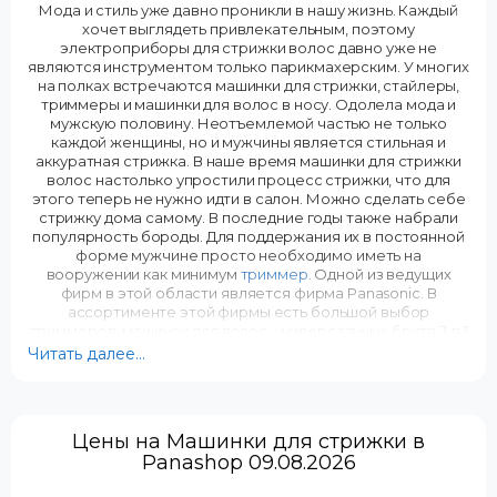
50
40
Мода и стиль уже давно проникли в нашу жизнь. Каждый
хочет выглядеть привлекательным, поэтому
Время зарядки, час:
Время зарядки, час:
электроприборы для стрижки волос давно уже не
1
8
являются инструментом только парикмахерским. У многих
на полках встречаются машинки для стрижки, стайлеры,
Скорость мотора, об/мин:
Скорость мотора, об/мин:
триммеры и машинки для волос в носу. Одолела мода и
6000
н/д
мужскую половину. Неотъемлемой частью не только
каждой женщины, но и мужчины является стильная и
аккуратная стрижка. В наше время машинки для стрижки
волос настолько упростили процесс стрижки, что для
этого теперь не нужно идти в салон. Можно сделать себе
стрижку дома самому. В последние годы также набрали
популярность бороды. Для поддержания их в постоянной
форме мужчине просто необходимо иметь на
вооружении как минимум
триммер
. Одной из ведущих
фирм в этой области является фирма Panasonic. В
ассортименте этой фирмы есть большой выбор
триммеров, машинок для волос, универсальных бритв 3 в 1
и т.д. Покупая триммер panasonic, можно сэкономить
Читать далее...
время и средства на походах в парикмахерскую. Вам
открывается возможность самому создать свою стильную
бороду и постоянно поддерживать ее форму.
Цены на Машинки для стрижки в
Машинки для стрижки
Panashop 09.08.2026