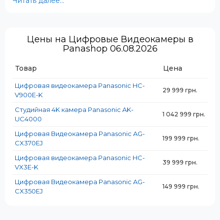
Читать далее...
Преимущества цифровых
видеокамер Panasonic
Цены на Цифровые Видеокамеры в
Panashop 06.08.2026
Высокое качество изображения
– съёмка в
разрешении Full HD, 4K и даже 6K с естественной
Товар
Цена
цветопередачей и высоким динамическим
диапазоном.
Цифровая видеокамера Panasonic HC-
29 999 грн.
Оптическая стабилизация изображения
– чёткое
V900E-K
видео даже при съёмке с рук и в движении.
Студийная 4K камера Panasonic AK-
Профессиональный звук
– поддержка внешних
1 042 999 грн.
UC4000
микрофонов и адаптеров XLR для записи
студийного качества.
Цифровая Видеокамера Panasonic AG-
199 999 грн.
Эргономичный дизайн
– компактные корпуса и
CX370EJ
удобное управление для длительных съёмок.
Цифровая видеокамера Panasonic HC-
Совместимость с аксессуарами
– широкая
39 999 грн.
VX3E-K
экосистема объективов и дополнительных
устройств для расширения функционала.
Цифровая Видеокамера Panasonic AG-
149 999 грн.
CX350EJ
Для кого подойдут
видеокамеры Panasonic?