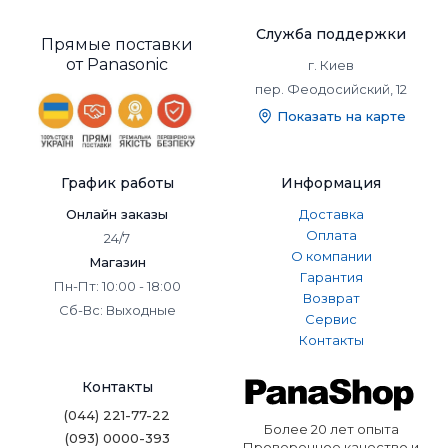
производителя и выгодными условиями покупки. Мы
предлагаем:
Служба поддержки
Прямые поставки
✔️ Официальную гарантию Panasonic;
от Panasonic
г. Киев
✔️ Консультации специалистов по выбору
пер. Феодосийский, 12
оптимальной модели;
✔️ Доставку по всей Украине.
Показать на карте
Заключение
График работы
Информация
Цифровые видеокамеры Panasonic – это сочетание
Онлайн заказы
Доставка
инновационных технологий, высокого качества
изображения и удобства использования. Независимо от
Оплата
24/7
того, снимаете ли вы домашние видео, блоги или
О компании
Магазин
коммерческие проекты, Panasonic всегда обеспечит
Гарантия
Пн-Пт: 10:00 - 18:00
профессиональный результат. Ознакомьтесь с каталогом
Возврат
Сб-Вс: Выходные
на
Panashop.ua
и выберите камеру, которая станет
Сервис
вашим надёжным инструментом в мире видеосъёмки.
Контакты
Профессиональные видеокамеры
Контакты
(044) 221-77-22
Видеокамеры 4K
Видеокамеры Full HD
Более 20 лет опыта
(093) 0000-393
Проверенное качество и