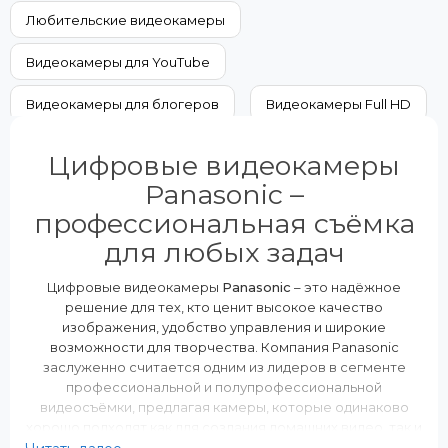
Япония
Любительские видеокамеры
NFC:
Нет
Видеокамеры для YouTube
Максимальное разрешение видеосъемки:
1920x1080
Видеокамеры для блогеров
Видеокамеры Full HD
Видеокамеры 4K
Цифровые видеокамеры
Panasonic –
Профессиональные видеокамеры
профессиональная съёмка
для любых задач
Цифровые видеокамеры
Panasonic
– это надёжное
решение для тех, кто ценит высокое качество
изображения, удобство управления и широкие
возможности для творчества. Компания Panasonic
заслуженно считается одним из лидеров в сегменте
профессиональной и полупрофессиональной
видеосъёмки, предлагая камеры, которые одинаково
хорошо подходят как для создания домашних видео, так и
для коммерческих проектов.