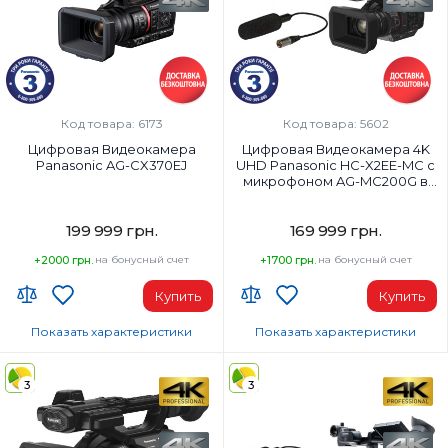
Код товара: 6173
Код товара: 5602
Цифровая Видеокамера
Цифровая Видеокамера 4K
Panasonic AG-CX370EJ
UHD Panasonic HC-X2EE-MC с
микрофоном AG-MC200G в
комплекте
199 999 грн.
169 999 грн.
+2000 грн.
на бонусный счет
+1700 грн.
на бонусный счет
Купить
Купить
Показать характеристики
Показать характеристики
Дополнительные возможности:
Код УКТ ЗЕД:
8525 89 00 90
3
3
Код УКТ ЗЕД:
Страна-производитель товара:
Страна-производитель товара:
Китай
Китай