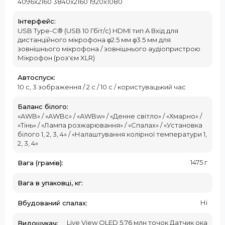
4096x2160 3840x2160 1920x1080
Інтерфейс:
USB Type-C® (USB 10 Гбіт/с) HDMI тип A Вхід для
дистанційного мікрофона φ2.5 мм φ3.5 мм для
зовнішнього мікрофона / зовнішнього аудіопристрою
Мікрофон (роз'єм XLR)
Автоспуск:
10 с, 3 зображення / 2 с / 10 с / користувацький час
Баланс білого:
«AWB» / «AWBc» / «AWBw» / «Денне світло» / «Хмарно» /
«Тінь» / «Лампа розжарювання» / «Спалах» / «Установка
білого 1, 2, 3, 4» / «Налаштування колірної температури 1,
2, 3, 4»
1475 г
Вага (грамів):
Вага в упаковці, кг:
Ні
Вбудований спалах:
Live View OLED 5.76 млн точок Датчик ока
Видошукач: