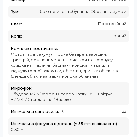
Гібридне масштабування Обрізання зумом
Зум:
Професійний
Клас:
Чорний
Колір:
Комплект постачання:
Фотоапарат, акумуляторна батарея, зарядний
пристрій, ремінець через плече, кришка корпусу,
кришка на «гарячий башмак», кришка гнізда для
акумуляторної рукоятки, об'єктив, кришка об'єктива,
бленда об'єктива, задня кришка об'єктива
Мікрофон:
Вбудований мікрофон Стерео Заглушення вітру:
ВИМК. / Стандартне / Високе
22
Мінімальна світлосила, f/:
Мінімальна фокусна відстань (у 35 мм еквіваленті):
0.30 м