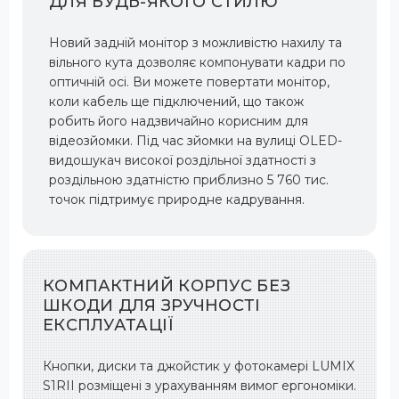
ДЛЯ БУДЬ-ЯКОГО СТИЛЮ
Новий задній монітор з можливістю нахилу та
вільного кута дозволяє компонувати кадри по
оптичній осі. Ви можете повертати монітор,
коли кабель ще підключений, що також
робить його надзвичайно корисним для
відеозйомки. Під час зйомки на вулиці OLED-
видошукач високої роздільної здатності з
роздільною здатністю приблизно 5 760 тис.
точок підтримує природне кадрування.
КОМПАКТНИЙ КОРПУС БЕЗ
ШКОДИ ДЛЯ ЗРУЧНОСТІ
ЕКСПЛУАТАЦІЇ
Кнопки, диски та джойстик у фотокамері LUMIX
S1RII розміщені з урахуванням вимог ергономіки.