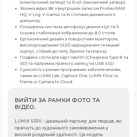
(електронний затвор) та 10 к/с (механічний затвор).
Зйомка відео 8K з внутрішнім записом ProRes RAW
HQ, V-Log, V-Gamut та 14 стопами динамічного
діапазону.
Розширена система автофокусування з ШІ та 5-
осьова стабілізація зображення до 8,0 стопів.
Ергономічний дизайн з поворотним монітором,
високороздільним OLED-відошукачем та міцний
корпус, стійкий до пилу, бризок та морозу.
Подвійні слоти для карт пам'яті (CFexpress Type B та
SD) та підтримка прямого запису на USB SSD.
Сумісність з різним програмним забезпеченням,
таким як LUMIX Lab, Capture One, LUMIX Flow та
Frame.io Camera to Cloud.
ВИЙТИ ЗА РАМКИ ФОТО ТА
ВІДЕО.
LUMIX S1RII - ідеальний партнер для творців, які
прагнуть до художнього самовираження у
високій роздільній здатності. Ця модель