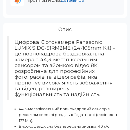
протягом 14 днів.
Детальніше
Опис
Цифрова Фотокамера Panasonic
LUMIX S DC-S1RM2ME (24-105mm Kit) -
це повнокадрова бездзеркальна
камера з 44,3-мегапіксельним
сенсором та зйомкою відео 8K,
розроблена для професійних
фотографів та відеографів, яка
пропонує високу якість зображення
та відео, розширену
функціональність та надійність.
44,3-мегапіксельний повнокадровий сенсор з
режимом високої роздільної здатності (еквівалент
177 Мп).
Високошвидкісна безперервна зйомка: 40 к/с