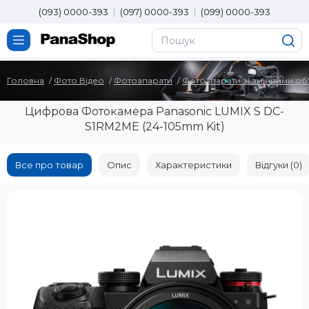
(093) 0000-393
(097) 0000-393
(099) 0000-393
Головна
Фото Вiдео
Фотоапарати
Фотоапарати зі змінними об
Цифрова Фотокамера Panasonic LUMIX S DC-
S1RM2ME (24-105mm Kit)
Все про товар
Опис
Характеристики
Відгуки (0)