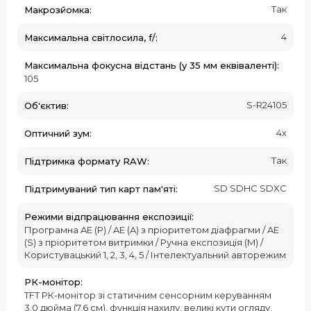
Так
Макрозйомка:
4
Максимальна світлосила, f/:
Максимальна фокусна відстань (у 35 мм еквіваленті):
105
S-R24105
Об'єктив:
4x
Оптичний зум:
Так
Підтримка формату RAW:
SD SDHC SDXC
Підтримуваний тип карт пам'яті:
Режими відпрацювання експозиції:
Програмна AE (P) / AE (A) з пріоритетом діафрагми / AE
(S) з пріоритетом витримки / Ручна експозиція (M) /
Користувацький 1, 2, 3, 4, 5 / Інтелектуальний авторежим
РК-монітор:
TFT РК-монітор зі статичним сенсорним керуванням
3.0 дюйма (7.6 см), функція нахилу, великі кути огляду,