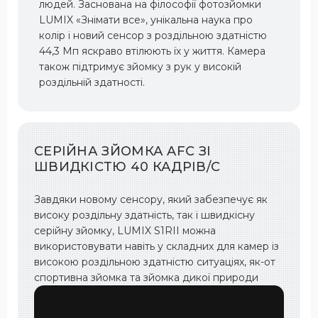
людей. Заснована на філософії фотозйомки
LUMIX «Знімати все», унікальна наука про
колір і новий сенсор з роздільною здатністю
44,3 Мп яскраво втілюють їх у життя. Камера
також підтримує зйомку з рук у високій
роздільній здатності.
СЕРІЙНА ЗЙОМКА AFC ЗІ
ШВИДКІСТЮ 40 КАДРІВ/С
Завдяки новому сенсору, який забезпечує як
високу роздільну здатність, так і швидкісну
серійну зйомку, LUMIX S1RII можна
використовувати навіть у складних для камер із
високою роздільною здатністю ситуаціях, як-от
спортивна зйомка та зйомка дикої природи