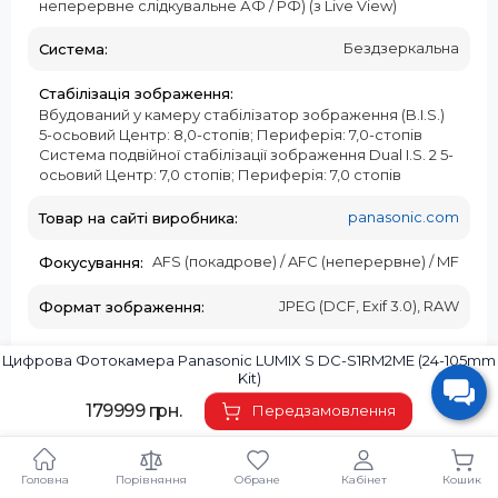
неперервне слідкувальне АФ / РФ) (з Live View)
Бездзеркальна
Система:
Стабілізація зображення:
Вбудований у камеру стабілізатор зображення (B.I.S.)
5-осьовий Центр: 8,0-стопів; Периферія: 7,0-стопів
Система подвійної стабілізації зображення Dual I.S. 2 5-
осьовий Центр: 7,0 стопів; Периферія: 7,0 стопів
panasonic.com
Товар на сайті виробника:
AFS (покадрове) / AFC (неперервне) / MF
Фокусування:
JPEG (DCF, Exif 3.0), RAW
Формат зображення:
134.3 мм
Ширина:
Цифрова Фотокамера Panasonic LUMIX S DC-S1RM2ME (24-105mm
Kit)
8525 80 30 00
Код УКТ ЗЕД:
179999 грн.
Передзамовлення
Країна-виробник товару:
Головна
Порівняння
Обране
Кабінет
Кошик
Японія
Страна регистрации бренда: