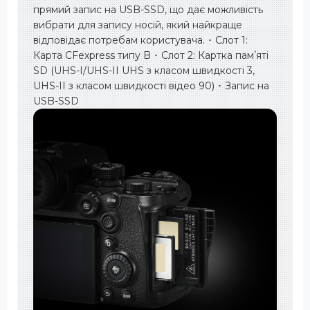
прямий запис на USB-SSD, що дає можливість
вибрати для запису носій, який найкраще
відповідає потребам користувача. ･ Слот 1:
Карта CFexpress типу B ･ Слот 2: Картка памʼяті
SD (UHS-I/UHS-II UHS з класом швидкості 3,
UHS-II з класом швидкості відео 90) ･ Запис на
USB-SSD