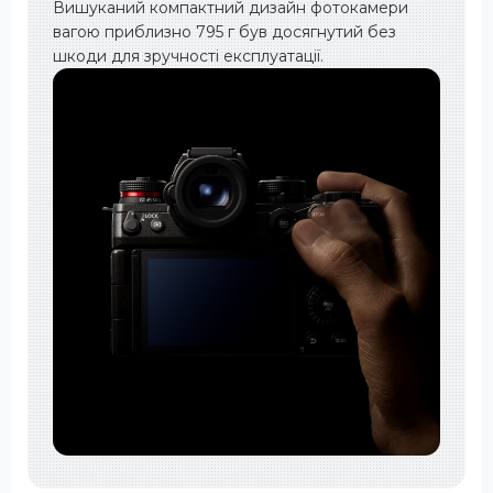
Вишуканий компактний дизайн фотокамери
вагою приблизно 795 г був досягнутий без
шкоди для зручності експлуатації.