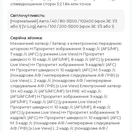
співвідношення сторін 3:2 1.84 млн точок
Світлочутливість:
[Нормальний] Авто / 40 / 80-51200 / 102400 (крок ЗЕ: 1/3
або 1) [V-Log] Авто / 100 / 200-51200 (крок ЗЕ: 1/3 або 1)
Серійна зйомка:
Механічний затвор / Затвор з електронною передньою
шторкою H Пріоритет зображення: 9 кадр./с (AFS/MF),
7 кадр./с (AFC) (у режимі Live View) H Пріоритет
швидкості: 10 кадр./с (AFS/MF), 8 кадр./с (AFC) (у режимі
Live View) H+ Пріоритет зображення: 9 кадрів/с (AFC)
H+ Пріоритет швидкості: 10 кадрів/с (AFC) M: 5 кадр./с
(покадрове АФ / неперервне слідкувальне АФ / РФ) (з
Live View) L: 2 кадр./с (покадрове АФ / неперервне
слідкувальне АФ / РФ) (з Live View) Електронний затвор
SH: 40 кадр./с (AFS/AFC/MF) SH PRE: 40 кадр./с
(AFS/AFC/MF) H Пріоритет зображення: 9 кадр./с
(AFS/MF), 7 кадр./с (AFC) (у режимі Live View) H
Пріоритет швидкості: 10 кадр./с (AFS/MF), 8 кадр./с
(AFC) (у режимі Live View) H+ Пріоритет зображення: 9
кадрів/с (AFC) H+ Пріоритет швидкості: 10 кадрів/с (AFC)
M: 5 кадр./с (покадрове АФ / неперервне слідкувальне
АФ / РФ) (з Live View) L: 2 кадр./с (покадрове АФ /