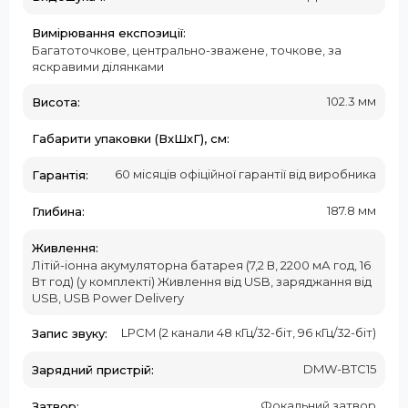
Вимірювання експозиції:
Багатоточкове, центрально-зважене, точкове, за
яскравими ділянками
102.3 мм
Висота:
Габарити упаковки (ВxШхГ), см:
60 місяців офіційної гарантії від виробника
Гарантія:
187.8 мм
Глибина:
Живлення:
Літій-іонна акумуляторна батарея (7,2 В, 2200 мА год, 16
Вт год) (у комплекті) Живлення від USB, заряджання від
USB, USB Power Delivery
LPCM (2 канали 48 кГц/32-біт, 96 кГц/32-біт)
Запис звуку:
DMW-BTC15
Зарядний пристрій:
Фокальний затвор
Затвор: