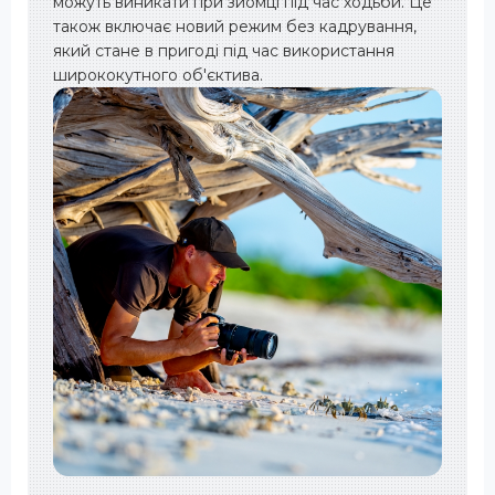
можуть виникати при зйомці під час ходьби. Це
також включає новий режим без кадрування,
який стане в пригоді під час використання
ширококутного об'єктива.