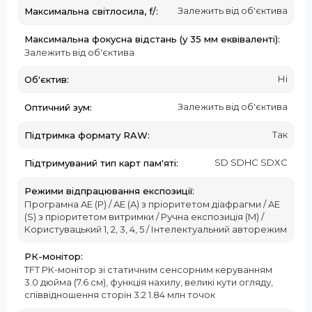
Залежить від об'єктива
Максимальна світлосила, f/:
Максимальна фокусна відстань (у 35 мм еквіваленті):
Залежить від об'єктива
Ні
Об'єктив:
Залежить від об'єктива
Оптичний зум:
Так
Підтримка формату RAW:
SD SDHC SDXC
Підтримуваний тип карт пам'яті:
Режими відпрацювання експозиції:
Програмна AE (P) / AE (A) з пріоритетом діафрагми / AE
(S) з пріоритетом витримки / Ручна експозиція (M) /
Користувацький 1, 2, 3, 4, 5 / Інтелектуальний авторежим
РК-монітор:
TFT РК-монітор зі статичним сенсорним керуванням
3.0 дюйма (7.6 см), функція нахилу, великі кути огляду,
співвідношення сторін 3:2 1.84 млн точок