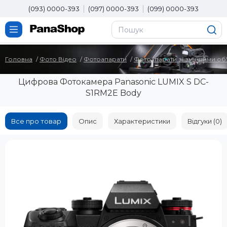
(093) 0000-393
(097) 0000-393
(099) 0000-393
Головна
Фото Вiдео
Фотоапарати
Фотоапарати зі змінними об
Цифрова Фотокамера Panasonic LUMIX S DC-
S1RM2E Body
Все про товар
Опис
Характеристики
Відгуки (0)