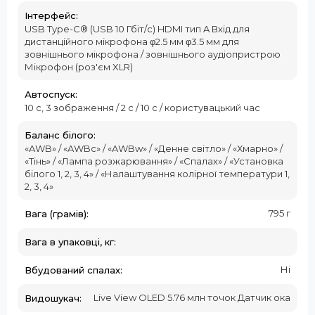
Інтерфейс:
USB Type-C® (USB 10 Гбіт/с) HDMI тип A Вхід для
дистанційного мікрофона φ2.5 мм φ3.5 мм для
зовнішнього мікрофона / зовнішнього аудіопристрою
Мікрофон (роз'єм XLR)
Автоспуск:
10 с, 3 зображення / 2 с / 10 с / користувацький час
Баланс білого:
«AWB» / «AWBc» / «AWBw» / «Денне світло» / «Хмарно» /
«Тінь» / «Лампа розжарювання» / «Спалах» / «Установка
білого 1, 2, 3, 4» / «Налаштування колірної температури 1,
2, 3, 4»
795 г
Вага (грамів):
Вага в упаковці, кг:
Ні
Вбудований спалах:
Live View OLED 5.76 млн точок Датчик ока
Видошукач: