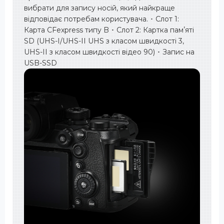
вибрати для запису носій, який найкраще
відповідає потребам користувача. ･ Слот 1:
Карта CFexpress типу B ･ Слот 2: Картка памʼяті
SD (UHS-I/UHS-II UHS з класом швидкості 3,
UHS-II з класом швидкості відео 90) ･ Запис на
USB-SSD