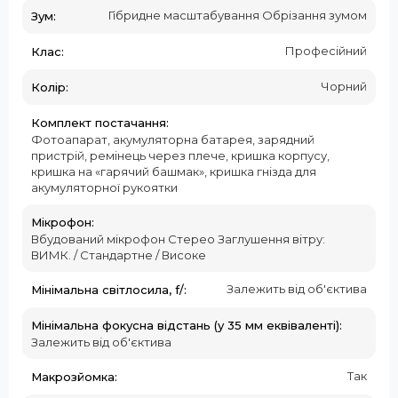
Гібридне масштабування Обрізання зумом
Зум:
Професійний
Клас:
Чорний
Колір:
Комплект постачання:
Фотоапарат, акумуляторна батарея, зарядний
пристрій, ремінець через плече, кришка корпусу,
кришка на «гарячий башмак», кришка гнізда для
акумуляторної рукоятки
Мікрофон:
Вбудований мікрофон Стерео Заглушення вітру:
ВИМК. / Стандартне / Високе
Залежить від об'єктива
Мінімальна світлосила, f/:
Мінімальна фокусна відстань (у 35 мм еквіваленті):
Залежить від об'єктива
Так
Макрозйомка: