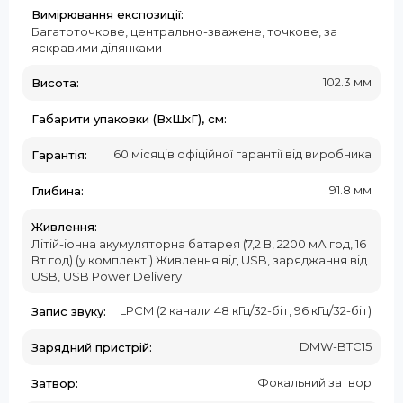
Вимірювання експозиції:
Багатоточкове, центрально-зважене, точкове, за
яскравими ділянками
102.3 мм
Висота:
Габарити упаковки (ВxШхГ), см:
60 місяців офіційної гарантії від виробника
Гарантія:
91.8 мм
Глибина:
Живлення:
Літій-іонна акумуляторна батарея (7,2 В, 2200 мА год, 16
Вт год) (у комплекті) Живлення від USB, заряджання від
USB, USB Power Delivery
LPCM (2 канали 48 кГц/32-біт, 96 кГц/32-біт)
Запис звуку:
DMW-BTC15
Зарядний пристрій:
Фокальний затвор
Затвор: