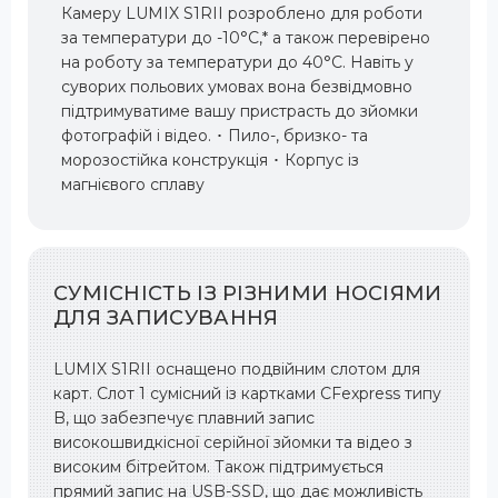
Камеру LUMIX S1RII розроблено для роботи
за температури до -10°C,* а також перевірено
на роботу за температури до 40°C. Навіть у
суворих польових умовах вона безвідмовно
підтримуватиме вашу пристрасть до зйомки
фотографій і відео. ･ Пило-, бризко- та
морозостійка конструкція ･ Корпус із
магнієвого сплаву
СУМІСНІСТЬ ІЗ РІЗНИМИ НОСІЯМИ
ДЛЯ ЗАПИСУВАННЯ
LUMIX S1RII оснащено подвійним слотом для
карт. Слот 1 сумісний із картками CFexpress типу
B, що забезпечує плавний запис
високошвидкісної серійної зйомки та відео з
високим бітрейтом. Також підтримується
прямий запис на USB-SSD, що дає можливість