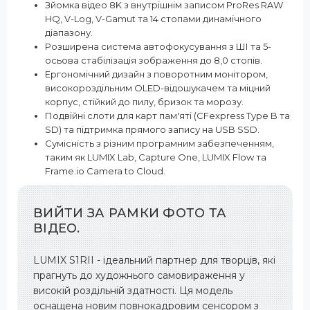
Зйомка відео 8K з внутрішнім записом ProRes RAW
HQ, V-Log, V-Gamut та 14 стопами динамічного
діапазону.
Розширена система автофокусування з ШІ та 5-
осьова стабілізація зображення до 8,0 стопів.
Ергономічний дизайн з поворотним монітором,
високороздільним OLED-відошукачем та міцний
корпус, стійкий до пилу, бризок та морозу.
Подвійні слоти для карт пам'яті (CFexpress Type B та
SD) та підтримка прямого запису на USB SSD.
Сумісність з різним програмним забезпеченням,
таким як LUMIX Lab, Capture One, LUMIX Flow та
Frame.io Camera to Cloud.
ВИЙТИ ЗА РАМКИ ФОТО ТА
ВІДЕО.
LUMIX S1RII - ідеальний партнер для творців, які
прагнуть до художнього самовираження у
високій роздільній здатності. Ця модель
оснащена новим повнокадровим сенсором з