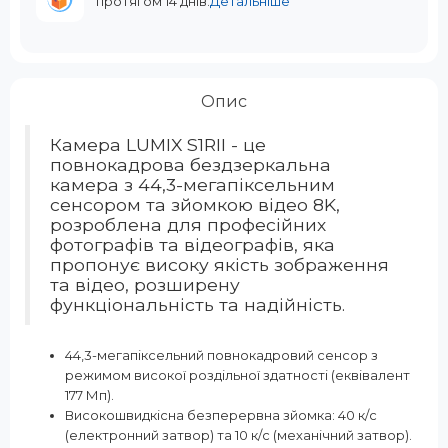
протягом 14 днів.
Детальніше
Опис
Камера LUMIX S1RII - це
повнокадрова бездзеркальна
камера з 44,3-мегапіксельним
сенсором та зйомкою відео 8K,
розроблена для професійних
фотографів та відеографів, яка
пропонує високу якість зображення
та відео, розширену
функціональність та надійність.
44,3-мегапіксельний повнокадровий сенсор з
режимом високої роздільної здатності (еквівалент
177 Мп).
Високошвидкісна безперервна зйомка: 40 к/с
(електронний затвор) та 10 к/с (механічний затвор).