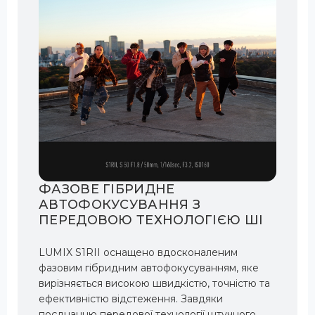
ФАЗОВЕ ГІБРИДНЕ
АВТОФОКУСУВАННЯ З
ПЕРЕДОВОЮ ТЕХНОЛОГІЄЮ ШІ
LUMIX S1RII оснащено вдосконаленим
фазовим гібридним автофокусуванням, яке
вирізняється високою швидкістю, точністю та
ефективністю відстеження. Завдяки
поєднанню передової технології штучного