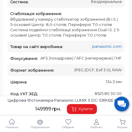
Бездзеркальна
Система:
Стабілізація зображення:
Вбудований у камеру стабілізатор зображення (B.I.S.)
5-осьовий Центр: 8,0-стопів; Периферія: 7,0-стопів
Система подвійної стабілізації зображення Dual I.S. 2 5-
осьовий Центр: 7,0 стопів; Периферія: 7,0 стопів
panasonic.com
Товар на сайті виробника:
AFS (покадрове) / AFC (неперервне) / MF
Фокусування:
JPEG (DCF, Exif 3.0), RAW
Формат зображення:
134.3 мм
Ширина:
8525 80 30 00
Код УКТ ЗЕД:
Цифрова Фотокамера Panasonic LUMIX S DC-S1RM2E Body
Країна-виробник товару:
149999 грн.
Купити
Японія
Страна регистрации бренда:
Головна
Порівняння
Обране
Кабінет
Кошик