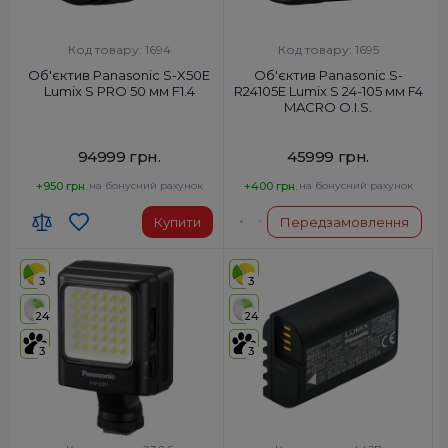
Код товару: 1694
Код товару: 1695
Об'єктив Panasonic S-X50E
Об'єктив Panasonic S-
Lumix S PRO 50 мм F1.4
R24105E Lumix S 24-105 мм F4
MACRO O.I.S.
94999 грн.
45999 грн.
+950 грн.
на бонусний рахунок
+400 грн.
на бонусний рахунок
Купити
Передзамовлення
3
3
24
24
3
3