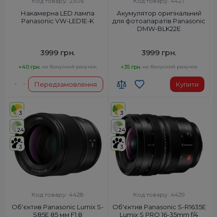
Код товару: 2306
Код товару: 4427
Накамернa LED лампа
Акумулятор оригінальний
Panasonic VW-LED1E-K
для фотоапаратів Panasonic
DMW-BLK22E
3999 грн.
3999 грн.
+40 грн.
на бонусний рахунок
+35 грн.
на бонусний рахунок
Передзамовлення
Купити
3
3
24
24
3
3
Код товару: 4428
Код товару: 4429
Об'єктив Panasonic Lumix S-
Об'єктив Panasonic S-R1635E
S85E 85 мм F1.8
Lumix S PRO 16-35mm f/4