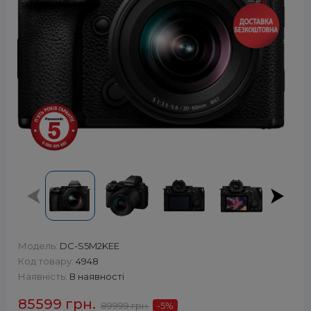
Модель:
DC-S5M2KEE
Код товару:
4948
Наявність:
В наявності
85599 грн.
89999 грн.
-5
%