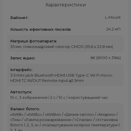
Характеристики
L-Mount
Байонет:
24.2 мП
Кількість ефективних пікселів:
Матриця фотоапарата:
35 мм, повнокадровий сенсор CMOS (35,6 x 23,8 мм)
6K (6000 x 3164)
Запис відео:
Інтерфейс:
3.5 mini-jack Bluetooth HDMI USB Type-C WI-Fi micro-
HDMI TC IN/OUT Remote input φ2.5mm
Автоспуск:
10 с, 3 зображення / 2 с / 10 с / користувацький час
Баланс білого:
«AWB» / «AWBc» / «AWBw» / «Денне світло» / «Хмарно» /
«Тінь» / «Лампа розжарювання» / «Спалах» / «Установка
білого 1, 2, 3, 4» / «Налаштування колірної температури 1,
2, 3, 4»