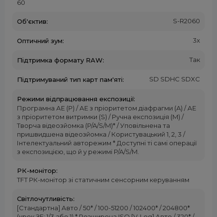
60
S-R2060
Об'єктив:
3x
Оптичний зум:
Так
Підтримка формату RAW:
SD SDHC SDXC
Підтримуваний тип карт пам'яті:
Режими відпрацювання експозиції:
Програмна АЕ (P) / АЕ з пріоритетом діафрагми (A) / АЕ
з пріоритетом витримки (S) / Ручна експозиція (M) /
Творча відеозйомка (P/A/S/M)* / Уповільнена та
пришвидшена відеозйомка / Користувацький 1, 2, 3 /
Інтелектуальний авторежим * Доступні ті самі операції
з експозицією, що й у режимі P/A/S/M.
РК-монітор:
TFT РК-монітор зі статичним сенсорним керуванням
Світлочутливість:
[Стандартна] Авто / 50* / 100-51200 / 102400* / 204800*
(крок ЗЕ: 1/3 або 1) * Розширена ISO [V-Log] Авто / 320* /