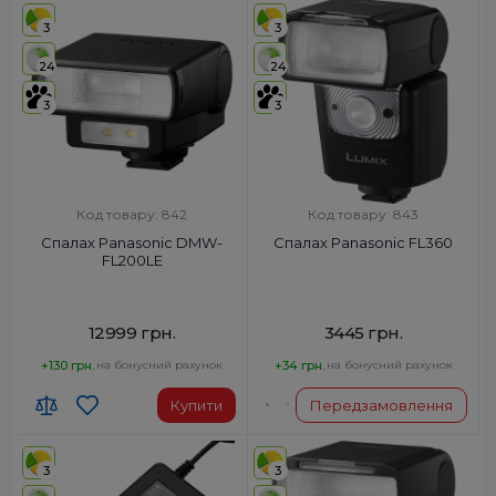
3
3
24
24
3
3
Код товару: 842
Код товару: 843
Спалах Panasonic DMW-
Спалах Panasonic FL360
FL200LE
12999 грн.
3445 грн.
+130 грн.
на бонусний рахунок
+34 грн.
на бонусний рахунок
Купити
Передзамовлення
3
3