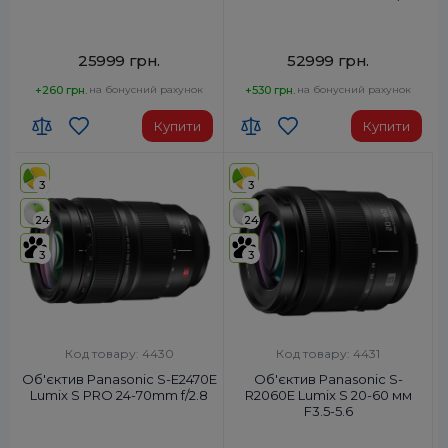
25999 грн.
52999 грн.
+260 грн.
на бонусний рахунок
+530 грн.
на бонусний рахунок
Купити
Купити
3
3
24
24
3
3
Код товару: 4430
Код товару: 4431
Об'єктив Panasonic S-E2470E
Об'єктив Panasonic S-
Lumix S PRO 24-70mm f/2.8
R2060E Lumix S 20-60 мм
F3.5-5.6