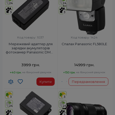
24
24
3
3
Код товару: 1037
Код товару: 1424
Мережевий адаптер для
Спалах Panasonic FL580LE
зарядки акумуляторів
фотокамер Panasonic DMW-
AC10E
3999 грн.
14999 грн.
+40 грн.
на бонусний рахунок
+150 грн.
на бонусний рахунок
Купити
Передзамовлення
3
3
24
24
3
3