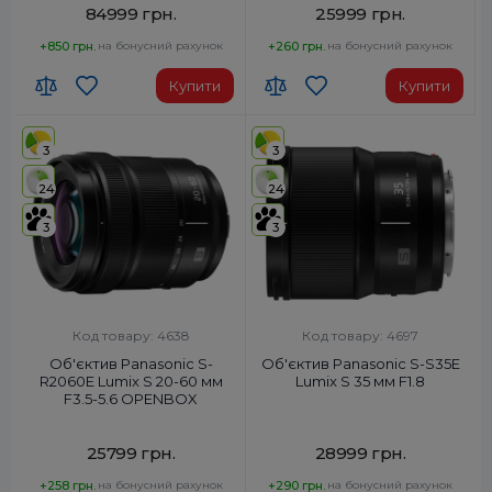
84999 грн.
25999 грн.
+850 грн.
на бонусний рахунок
+260 грн.
на бонусний рахунок
Купити
Купити
3
3
24
24
3
3
Код товару: 4638
Код товару: 4697
Об'єктив Panasonic S-
Об'єктив Panasonic S-S35E
R2060E Lumix S 20-60 мм
Lumix S 35 мм F1.8
F3.5-5.6 OPENBOX
25799 грн.
28999 грн.
+258 грн.
на бонусний рахунок
+290 грн.
на бонусний рахунок