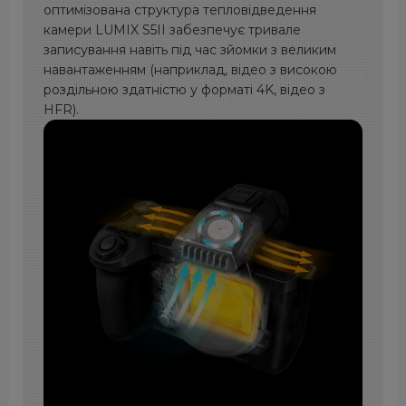
оптимізована структура тепловідведення
камери LUMIX S5II забезпечує тривале
записування навіть під час зйомки з великим
навантаженням (наприклад, відео з високою
роздільною здатністю у форматі 4K, відео з
HFR).