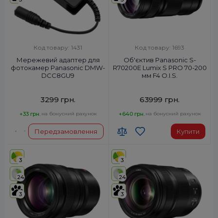
Код товару: 1431
Код товару: 1693
Мережевий адаптер для
Об'єктив Panasonic S-
фотокамер Panasonic DMW-
R70200E Lumix S PRO 70-200
DCC8GU9
мм F4 O.I.S.
3299 грн.
63999 грн.
+33 грн.
на бонусний рахунок
+640 грн.
на бонусний рахунок
Передзамовлення
Купити
3
3
24
24
3
3