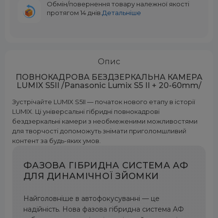
Обмін/повернення товару належної якості
протягом 14 днів.
Детальніше
Опис
ПОВНОКАДРОВА БЕЗДЗЕРКАЛЬНА КАМЕРА
LUMIX S5II /Panasonic Lumix S5 II + 20-60mm/
Зустрічайте LUMIX S5II — початок нового етапу в історії
LUMIX. Ці універсальні гібридні повнокадрові
бездзеркальні камери з необмеженими можливостями
для творчості допоможуть знімати приголомшливий
контент за будь-яких умов.
ФАЗОВА ГІБРИДНА СИСТЕМА АФ
ДЛЯ ДИНАМІЧНОЇ ЗЙОМКИ
Найголовніше в автофокусуванні — це
надійність. Нова фазова гібридна система АФ