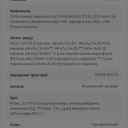
Живлення:
Літій-іонний акумулятор DMW-BLK22 (7.2 В, 2200 мАг) (в
комплекті) Живлення від USB, зарядка від USB, USB
Power Delivery
Запис звуку:
MOV: LPCM (2 канали, 48 кГц / 24 біт, 96 кГц / 24 біт*) (4
канали, 48 кГц / 24 біт**, 96 кГц / 24 біт**) MP4: AAC (2
канали, 48 кГц / 16 біт) * У разі підключення мікрофона
Φ3,5 мм або DMW-XLR1 (продається окремо). ** У разі
підключення DMW-XLR1 (продається окремо).
DMW-BTC15
Зарядний пристрій:
Фокальний затвор
Затвор:
Зум:
Макс. 2,0×*11 (коли для розміру знімка вибрано
значення [S]). *11 Макс. 1,9× у разі використання
об"єктивів APS-C
Професійний
Клас: