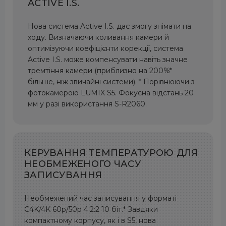
ACTIVE I.S.
Нова система Active I.S. дає змогу знімати на
ходу. Визначаючи коливання камери й
оптимізуючи коефіцієнти корекції, система
Active I.S. може компенсувати навіть значне
тремтіння камери (приблизно на 200%*
більше, ніж звичайні системи). * Порівнюючи з
фотокамерою LUMIX S5. Фокусна відстань 20
мм у разі використання S-R2060.
КЕРУВАННЯ ТЕМПЕРАТУРОЮ ДЛЯ
НЕОБМЕЖЕНОГО ЧАСУ
ЗАПИСУВАННЯ
Необмежений час записування у форматі
C4K/4K 60p/50p 4:2:2 10 біт.* Завдяки
компактному корпусу, як і в S5, нова