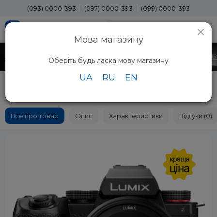
(093) 0000-393
(097) 0000-393
(099) 0000-393
×
Мова магазину
Головна
Фото Вiдео
Фотоапарати
Фотоапарати зі змінними об
Оберіть будь ласка мову магазину
UA
RU
EN
Цифрова фотокамера Panasonic Lumix S DC-
S5M2KEE Kit S-R2060E f/3.5-5.6
Все про товар
Опис
Характеристики
Відгуки (0)