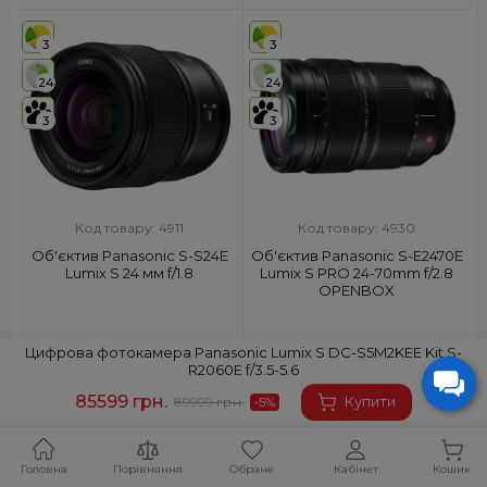
3
3
24
24
3
3
Код товару: 4911
Код товару: 4930
Об'єктив Panasonic S-S24E
Об'єктив Panasonic S-E2470E
Lumix S 24 мм f/1.8
Lumix S PRO 24-70mm f/2.8
OPENBOX
35999 грн.
83999 грн.
Цифрова фотокамера Panasonic Lumix S DC-S5M2KEE Kit S-
R2060E f/3.5-5.6
+360 грн.
на бонусний рахунок
+840 грн.
на бонусний рахунок
85599 грн.
Купити
89999 грн.
-5
%
Купити
Передзамовлення
Головна
Порівняння
Обране
Кабінет
Кошик
3
3