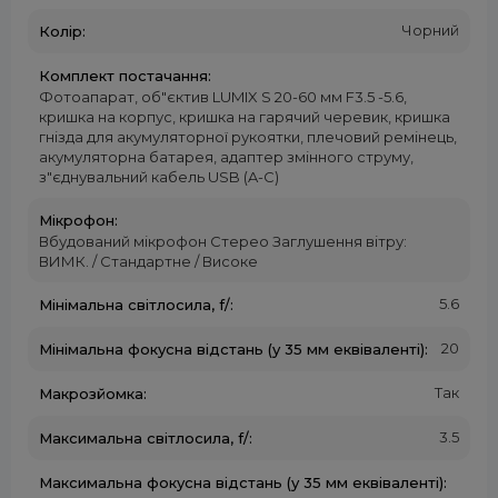
Чорний
Колір:
Комплект постачання:
Фотоапарат, об"єктив LUMIX S 20-60 мм F3.5 -5.6,
кришка на корпус, кришка на гарячий черевик, кришка
гнізда для акумуляторної рукоятки, плечовий ремінець,
акумуляторна батарея, адаптер змінного струму,
з"єднувальний кабель USB (A-C)
Мікрофон:
Вбудований мікрофон Стерео Заглушення вітру:
ВИМК. / Стандартне / Високе
5.6
Мінімальна світлосила, f/:
20
Мінімальна фокусна відстань (у 35 мм еквіваленті):
Так
Макрозйомка:
3.5
Максимальна світлосила, f/:
Максимальна фокусна відстань (у 35 мм еквіваленті):