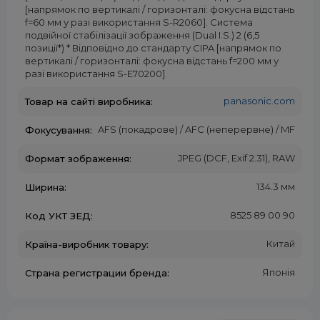
[напрямок по вертикалі / горизонталі: фокусна відстань
f=60 мм у разі використання S-R2060]. Система
подвійної стабілізації зображення (Dual I.S.) 2 (6,5
позиції*) * Відповідно до стандарту CIPA [напрямок по
вертикалі / горизонталі: фокусна відстань f=200 мм у
разі використання S-E70200].
panasonic.com
Товар на сайті виробника:
AFS (покадрове) / AFC (неперервне) / MF
Фокусування:
JPEG (DCF, Exif 2.31), RAW
Формат зображення:
134.3 мм
Ширина:
8525 89 00 90
Код УКТ ЗЕД:
Китай
Країна-виробник товару:
Японія
Страна регистрации бренда: