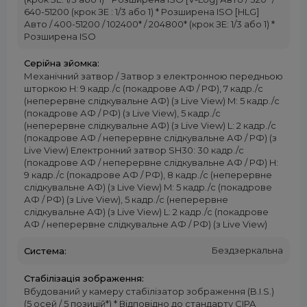
640-51200 (крок ЗЕ : 1/3 або 1) * Розширена ISO [HLG]
Авто / 400-51200 / 102400* / 204800* (крок ЗЕ: 1/3 або 1) *
Розширена ISO
Серійна зйомка:
Механічний затвор / Затвор з електронною передньою
шторкою H: 9 кадр./с (покадрове АФ / РФ), 7 кадр./с
(неперервне слідкувальне АФ) (з Live View) M: 5 кадр./с
(покадрове АФ / РФ) (з Live View), 5 кадр./с
(неперервне слідкувальне АФ) (з Live View) L: 2 кадр./с
(покадрове АФ / неперервне слідкувальне АФ / РФ) (з
Live View) Електронний затвор SH30: 30 кадр./с
(покадрове АФ / неперервне слідкувальне АФ / РФ) H:
9 кадр./с (покадрове АФ / РФ), 8 кадр./с (неперервне
слідкувальне АФ) (з Live View) M: 5 кадр./с (покадрове
АФ / РФ) (з Live View), 5 кадр./с (неперервне
слідкувальне АФ) (з Live View) L: 2 кадр./с (покадрове
АФ / неперервне слідкувальне АФ / РФ) (з Live View)
Бездзеркальна
Система:
Стабілізація зображення:
Вбудований у камеру стабілізатор зображення (B.I.S.)
(5 осей / 5 позицій*) * Відповідно до стандарту CIPA