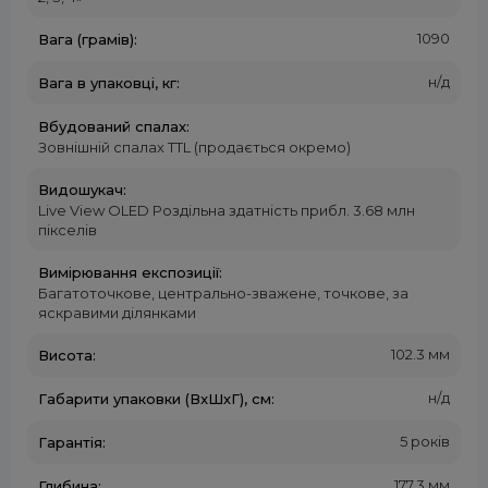
1090
Вага (грамів):
н/д
Вага в упаковці, кг:
Вбудований спалах:
Зовнішній спалах TTL (продається окремо)
Видошукач:
Live View OLED Роздільна здатність прибл. 3.68 млн
пікселів
Вимірювання експозиції:
Багатоточкове, центрально-зважене, точкове, за
яскравими ділянками
102.3 мм
Висота:
н/д
Габарити упаковки (ВxШхГ), см:
5 років
Гарантія:
177.3 мм
Глибина: