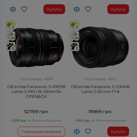
Купити
Купити
3
3
24
24
3
3
Код товару: 4796
Код товару: 4910
Об'єктив Panasonic S-R1635E
Об'єктив Panasonic S-S50ME
Lumix S PRO 16-35mm f/4
Lumix S 50 mm F1.8
OPENBOX
52799 грн.
19999 грн.
+528 грн.
на бонусний рахунок
+160 грн.
на бонусний рахунок
Передзамовлення
Купити