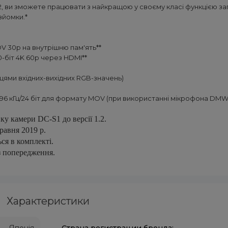
ви зможете працювати з найкращою у своєму класі функцією запи
зйомки.*
MOV 30p на внутрішню пам'ять**
10-біт 4K 60p через HDMI**
цями вхідних-вихідних RGB-значень)
або 96 кГц/24 біт для формату MOV (при використанні мікрофона DMW
у камери DC-S1 до версії 1.2.
равня 2019 р.
ся в комплекті.
з попередження.
Характеристики