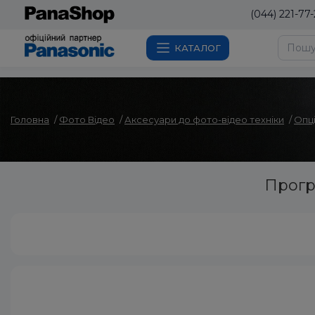
(044) 221-77-
КАТАЛОГ
Головна
Фото Вiдео
Аксесуари до фото-відео техніки
Опці
Прогр