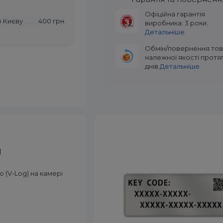
Офіційна гарантія
о Києву
400 грн.
виробника: 3 роки.
Детальніше
Обмін/повернення то
належної якості протя
днів.
Детальніше
U
о (V-Log) на камері