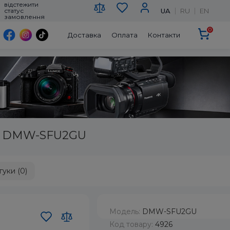
відстежити
UA
RU
EN
статус
замовлення
0
Доставка
Оплата
Контакти
og DMW-SFU2GU
гуки (0)
Модель:
DMW-SFU2GU
Код товару:
4926