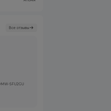
Японія
Все отзывы
og DMW-SFU2GU