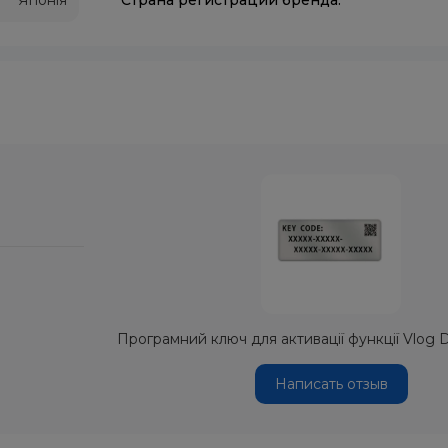
Японія
Страна регистрации бренда:
Програмний ключ для активації функції Vl
Написать отзыв