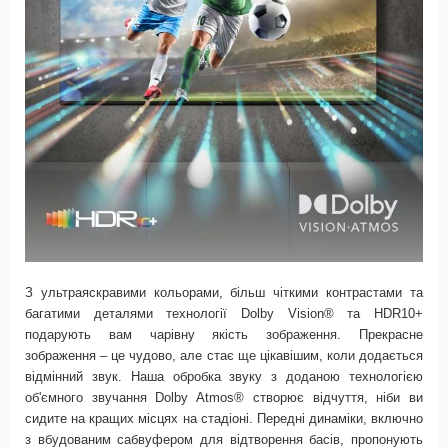
З ультраяскравими кольорами, більш чіткими контрастами та
багатими деталями технології
Dolby Vision®
та
HDR10+
подарують вам чарівну якість зображення. Прекрасне
зображення – це чудово, але стає ще цікавішим, коли додається
відмінний звук. Наша обробка звуку з доданою технологією
об'ємного звучання
Dolby Atmos®
створює відчуття, ніби ви
сидите на кращих місцях на стадіоні. Передні динаміки, включно
з вбудованим сабвуфером для відтворення басів, пропонують