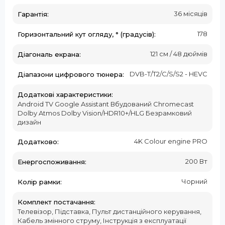
36 місяців
Гарантія:
178
Горизонтальний кут огляду, ° (градусів):
121 см / 48 дюймів
Діагональ екрана:
DVB-T/T2/C/S/S2 - HEVC
Діапазони цифрового тюнера:
Додаткові характеристики:
Android TV Google Assistant Вбудований Chromecast
Dolby Atmos Dolby Vision/HDR10+/HLG Безрамковий
дизайн
4K Colour engine PRO
Додатково:
200 Вт
Енергоспоживання:
Чорний
Колір рамки:
Комплект постачання:
Телевізор, Підставка, Пульт дистанційного керування,
Кабель змінного струму, Інструкція з експлуатації