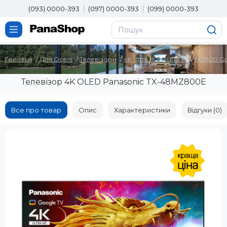
(093) 0000-393
(097) 0000-393
(099) 0000-393
Головна
Для Оселі
Телевізори
4K Ultra HD OLED TV
MZ800 Goo
Телевізор 4K OLED Panasonic TX-48MZ800E
Все про товар
Опис
Характеристики
Відгуки (0)