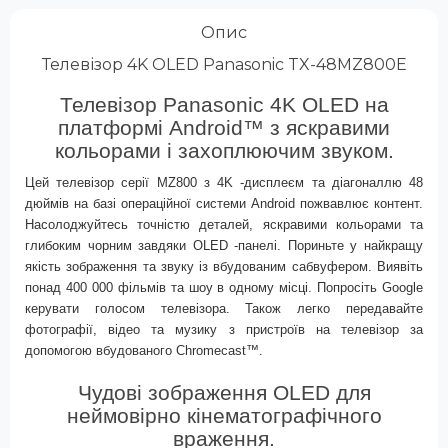
Опис
Телевізор 4K OLED Panasonic TX-48MZ800E
Телевізор Panasonic 4K OLED на
платформі Android™ з яскравими
кольорами і захоплюючим звуком.
Цей телевізор серії
MZ800
з
4K
-дисплеєм та діагоналлю
48
дюймів на базі операційної системи
Android
пожвавлює контент.
Насолоджуйтесь точністю деталей, яскравими кольорами та
глибоким чорним завдяки
OLED
-панелі. Пориньте у найкращу
якість зображення та звуку із вбудованим сабвуфером. Виявіть
понад
400 000
фільмів та шоу в одному місці. Попросіть
Google
керувати голосом телевізора. Також легко передавайте
фотографії, відео та музику з пристроїв на телевізор за
допомогою вбудованого
Chromecast™
.
Чудові зображення OLED для
неймовірно кінематографічного
враження.