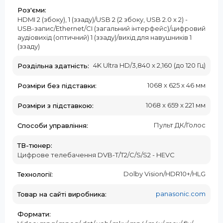
Роз'єми:
HDMI 2 (збоку), 1 (ззаду)/USB 2 (2 збоку, USB 2.0 x 2) -
USB-запис/Ethernet/CI (загальний інтерфейс)/цифровий
аудіовихід (оптичний) 1 (ззаду)/вихід для навушників 1
(ззаду)
4K Ultra HD/3,840 x 2,160 (до 120 Гц)
Роздільна здатність:
1068 x 625 x 46 мм
Розміри без підставки:
1068 x 659 x 221 мм
Розміри з підставкою:
Пульт ДК/Голос
Способи управління:
ТВ-тюнер:
Цифрове телебачення DVB-T/T2/C/S/S2 - HEVC
Dolby Vision/HDR10+/HLG
Технології:
panasonic.com
Товар на сайті виробника:
Формати: