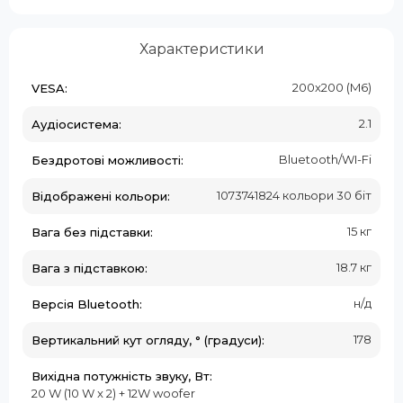
Характеристики
200x200 (M6)
VESA:
2.1
Аудіосистема:
Bluetooth/WI-Fi
Бездротові можливості:
1073741824 кольори 30 біт
Відображені кольори:
15 кг
Вага без підставки:
18.7 кг
Вага з підставкою:
н/д
Версія Bluetooth:
178
Вертикальний кут огляду, ° (градуси):
Вихідна потужність звуку, Вт:
20 W (10 W x 2) + 12W woofer