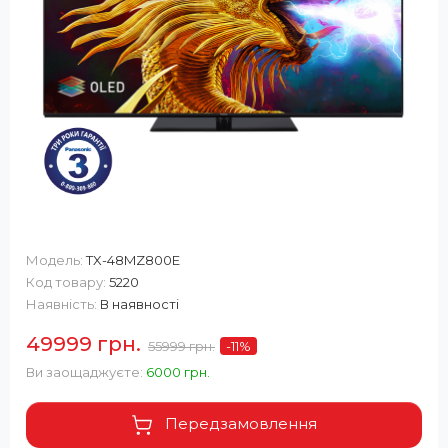
Модель:
TX-48MZ800E
Код товару:
5220
Наявність:
В наявності
49999 грн.
55999 грн.
-11
%
Ви заощаджуєте:
6000 грн.
Передзамовлення