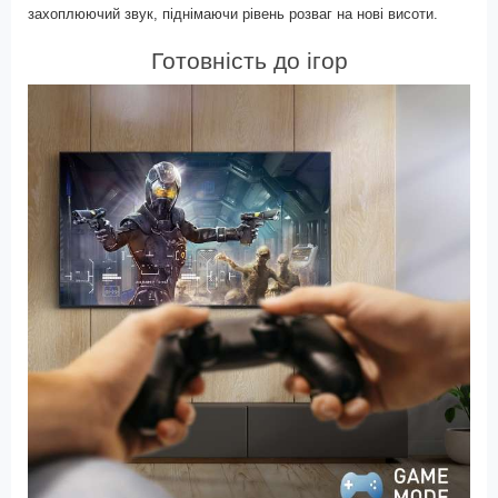
захоплюючий звук, піднімаючи рівень розваг на нові висоти.
Готовність до ігор