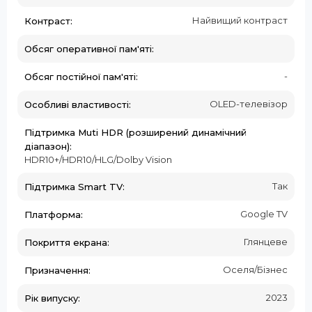
Найвищий контраст
Контраст:
Обсяг оперативної пам'яті:
-
Обсяг постійної пам'яті:
OLED-телевізор
Особливі властивості:
Підтримка Muti HDR (розширений динамічний
діапазон):
HDR10+/HDR10/HLG/Dolby Vision
Так
Підтримка Smart TV:
Google TV
Платформа:
Глянцеве
Покриття екрана:
Оселя/Бізнес
Призначення:
2023
Рік випуску: