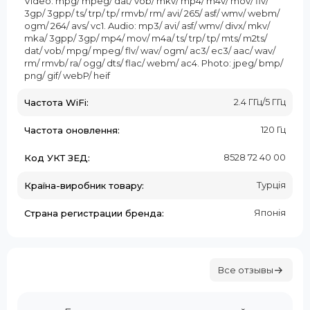
Video: mpg/ mpeg/ dat/ vob/ mkv/ mp4/ m4v/ mov/ flv/
3gp/ 3gpp/ ts/ trp/ tp/ rmvb/ rm/ avi/ 265/ asf/ wmv/ webm/
ogm/ 264/ avs/ vc1. Audio: mp3/ avi/ asf/ wmv/ divx/ mkv/
mka/ 3gpp/ 3gp/ mp4/ mov/ m4a/ ts/ trp/ tp/ mts/ m2ts/
dat/ vob/ mpg/ mpeg/ flv/ wav/ ogm/ ac3/ ec3/ aac/ wav/
rm/ rmvb/ ra/ ogg/ dts/ flac/ webm/ ac4. Photo: jpeg/ bmp/
png/ gif/ webP/ heif
2.4 ГГц/5 ГГц
Частота WiFi:
120 Гц
Частота оновлення:
8528 72 40 00
Код УКТ ЗЕД:
Турція
Країна-виробник товару:
Японія
Страна регистрации бренда:
Все отзывы