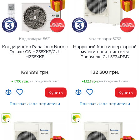
Код товара: 5621
Код товара: 5732
Кондиционер Panasonic Nordic
Наружный блок инверторной
Deluxe CS-HZ35XKE/CU-
мульти-сплит системы
HZ35XKE
Panasonic CU-5E34PBD
169 999 грн.
132 300 грн.
+1700 грн.
на бонусный счет
+1323 грн.
на бонусный счет
Купить
Купить
Показать характеристики
Показать характеристики
Wi-Fi модуль:
Площадь помещения, м²:
Wi-Fi (встроенный)
5х25м2
3
3
Площадь помещения, м²:
Мощность, BTU:
35
34000