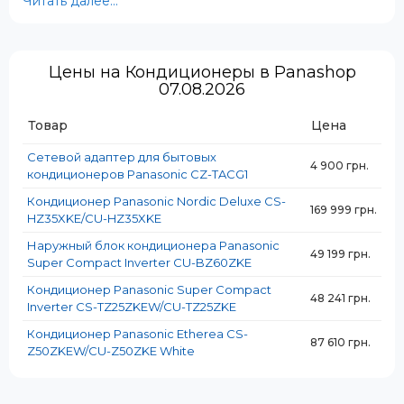
Читать далее...
Цены на Кондиционеры в Panashop
07.08.2026
Товар
Цена
Сетевой адаптер для бытовых
4 900 грн.
кондиционеров Panasonic CZ-TACG1
Кондиционер Panasonic Nordic Deluxe CS-
169 999 грн.
HZ35XKE/CU-HZ35XKE
Наружный блок кондиционера Panasonic
49 199 грн.
Super Compact Inverter CU-BZ60ZKE
Кондиционер Panasonic Super Compact
48 241 грн.
Inverter CS-TZ25ZKEW/CU-TZ25ZKE
Кондиционер Panasonic Etherea CS-
87 610 грн.
✅ Высокая энергоэффективность
Z50ZKEW/CU-Z50ZKE White
Современные модели Panasonic соответствуют
классу энергопотребления A++ и выше, что позволяет