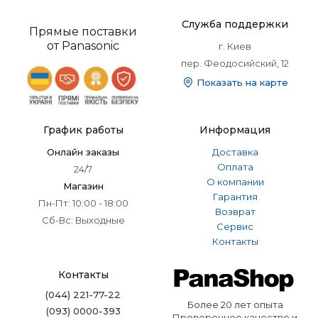
Популярные модели
кондиционеров
Служба поддержки
Прямые поставки
Panasonic. Функционал
от Panasonic
г. Киев
пер. Феодосийский, 12
и стиль для любого
Показать на карте
помещения
✅ Экологичный фреон R32
График работы
Информация
Большинство моделей работают на фреоне R32,
Онлайн заказы
Доставка
который обладает низким потенциалом глобального
Оплата
24/7
потепления и высокой энергоэффективностью. Это
О компании
Магазин
делает кондиционеры Panasonic более безопасными для
Гарантия
Пн-Пт: 10:00 - 18:00
окружающей среды и экономичными в использовании.
Возврат
Сб-Вс: Выходные
✅ Инновационные технологии
Сервис
Контакты
В кондиционерах используется инверторная
технология, которая обеспечивает более плавную и
Контакты
экономичную работу. А системы очистки воздуха, такие
как Nanoe™ X, нейтрализуют аллергены, бактерии и
(044) 221-77-22
неприятные запахи.
Более 20 лет опыта
(093) 0000-393
Проверенное качество и