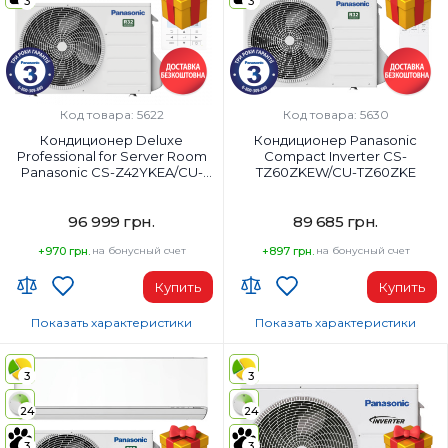
3
3
18000
24000
Класс энергопотребления (охлаждение):
Класс энергопотребления (охла
A+++
A++
Цвет внутреннего блока:
Цвет внутреннего блока:
Белый
Белый
Код товара: 5622
Код товара: 5630
Кондиционер Deluxe
Кондиционер Panasonic
Professional for Server Room
Compact Inverter CS-
Panasonic CS-Z42YKEA/CU-
TZ60ZKEW/CU-TZ60ZKE
Z42YKEA
96 999 грн.
89 685 грн.
+970 грн.
на бонусный счет
+897 грн.
на бонусный счет
Купить
Купить
Показать характеристики
Показать характеристики
Wi-Fi модуль:
Wi-Fi модуль:
Wi-Fi (встроенный)
Wi-Fi (встроенный)
3
3
Площадь помещения, м²:
Площадь помещения, м²:
24
24
42
65
Мощность, BTU:
Мощность, BTU:
3
3