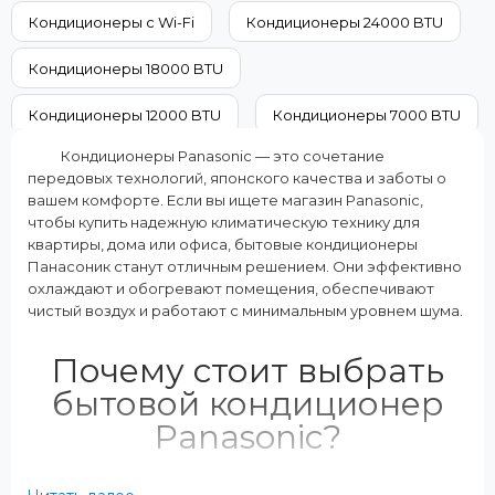
A+
15000
Кондиционеры с Wi-Fi
Кондиционеры 24000 BTU
Дополнительные характеристики:
Класс энергопотребления (охла
2 внутренних блока
A++
Кондиционеры 18000 BTU
Режимы работы:
Цвет внутреннего блока:
Охлаждение Обогрев
Белый
Кондиционеры 12000 BTU
Кондиционеры 7000 BTU
Кондиционеры Panasonic — это сочетание
Кондиционеры на 60 м²
Кондиционеры на 50 м²
передовых технологий, японского качества и заботы о
вашем комфорте. Если вы ищете магазин Panasonic,
Кондиционеры на 40 м²
Кондиционеры на 35 м²
чтобы купить надежную климатическую технику для
квартиры, дома или офиса, бытовые кондиционеры
Кондиционеры на 20 м²
Панасоник станут отличным решением. Они эффективно
охлаждают и обогревают помещения, обеспечивают
чистый воздух и работают с минимальным уровнем шума.
Почему стоит выбрать
бытовой кондиционер
Panasonic?