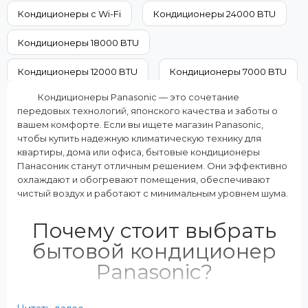
A+
15000
Кондиционеры с Wi-Fi
Кондиционеры 24000 BTU
Дополнительные характеристики:
Класс энергопотребления (охла
2 внутренних блока
A++
Кондиционеры 18000 BTU
Режимы работы:
Цвет внутреннего блока:
Охлаждение Обогрев
Белый
Кондиционеры 12000 BTU
Кондиционеры 7000 BTU
Кондиционеры Panasonic — это сочетание
Кондиционеры на 60 м²
Кондиционеры на 50 м²
передовых технологий, японского качества и заботы о
вашем комфорте. Если вы ищете магазин Panasonic,
Кондиционеры на 40 м²
Кондиционеры на 35 м²
чтобы купить надежную климатическую технику для
квартиры, дома или офиса, бытовые кондиционеры
Кондиционеры на 20 м²
Панасоник станут отличным решением. Они эффективно
охлаждают и обогревают помещения, обеспечивают
чистый воздух и работают с минимальным уровнем шума.
Почему стоит выбрать
бытовой кондиционер
Panasonic?