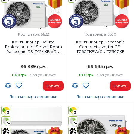
3
3
18000
24000
Класс энергопотребления (охлаждение):
Класс энергопотребления (охла
A+++
A++
Цвет внутреннего блока:
Цвет внутреннего блока:
Белый
Белый
Код товара: 5622
Код товара: 5630
Кондиционер Deluxe
Кондиционер Panasonic
Professional for Server Room
Compact Inverter CS-
Panasonic CS-Z42YKEA/CU-
TZ60ZKEW/CU-TZ60ZKE
Z42YKEA
96 999 грн.
89 685 грн.
+970 грн.
на бонусный счет
+897 грн.
на бонусный счет
Купить
Купить
Показать характеристики
Показать характеристики
Wi-Fi модуль:
Wi-Fi модуль:
Wi-Fi (встроенный)
Wi-Fi (встроенный)
3
3
Площадь помещения, м²:
Площадь помещения, м²:
24
24
42
65
Мощность, BTU:
Мощность, BTU:
3
3