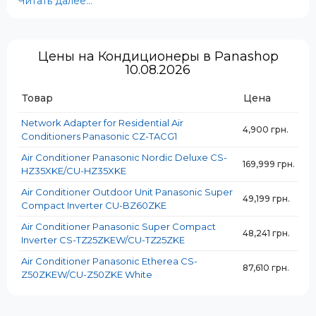
Читать далее...
Цены на Кондиционеры в Panashop
10.08.2026
Товар
Цена
Network Adapter for Residential Air
4,900 грн.
Conditioners Panasonic CZ-TACG1
Air Conditioner Panasonic Nordic Deluxe CS-
169,999 грн.
HZ35XKE/CU-HZ35XKE
Air Conditioner Outdoor Unit Panasonic Super
49,199 грн.
Compact Inverter CU-BZ60ZKE
Air Conditioner Panasonic Super Compact
48,241 грн.
Inverter CS-TZ25ZKEW/CU-TZ25ZKE
Air Conditioner Panasonic Etherea CS-
87,610 грн.
✅ Высокая энергоэффективность
Z50ZKEW/CU-Z50ZKE White
Современные модели Panasonic соответствуют
классу энергопотребления A++ и выше, что позволяет