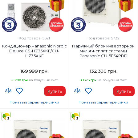
Код товара: 5621
Код товара: 5732
Кондиционер Panasonic Nordic
Наружный блок инверторной
Deluxe CS-HZ35XKE/CU-
мульти-сплит системы
HZ35XKE
Panasonic CU-5E34PBD
169 999 грн.
132 300 грн.
+1700 грн.
на бонусный счет
+1323 грн.
на бонусный счет
Купить
Купить
Показать характеристики
Показать характеристики
Wi-Fi модуль:
Площадь помещения, м²:
Wi-Fi (встроенный)
5х25м2
3
3
Площадь помещения, м²:
Мощность, BTU:
35
34000