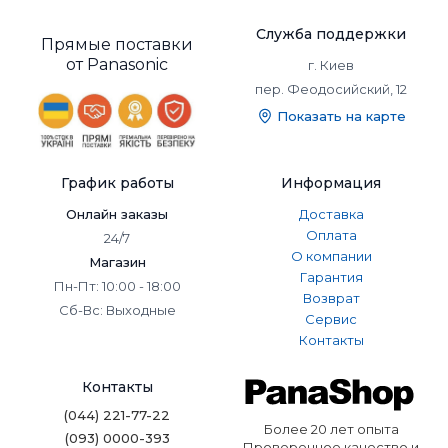
Популярные модели
кондиционеров
Служба поддержки
Прямые поставки
Panasonic. Функционал
от Panasonic
г. Киев
пер. Феодосийский, 12
и стиль для любого
Показать на карте
помещения
✅ Экологичный фреон R32
График работы
Информация
Большинство моделей работают на фреоне R32,
Онлайн заказы
Доставка
который обладает низким потенциалом глобального
Оплата
24/7
потепления и высокой энергоэффективностью. Это
О компании
Магазин
делает кондиционеры Panasonic более безопасными для
Гарантия
Пн-Пт: 10:00 - 18:00
окружающей среды и экономичными в использовании.
Возврат
Сб-Вс: Выходные
✅ Инновационные технологии
Сервис
Контакты
В кондиционерах используется инверторная
технология, которая обеспечивает более плавную и
Контакты
экономичную работу. А системы очистки воздуха, такие
как Nanoe™ X, нейтрализуют аллергены, бактерии и
(044) 221-77-22
неприятные запахи.
Более 20 лет опыта
(093) 0000-393
Проверенное качество и