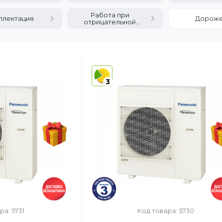
Работа при
плектация
Дорож
отрицательной
температуре, °C
3
ра: 5731
Код товара: 5730