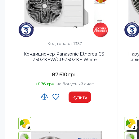
Код товара: 1337
Кондиционер Panasonic Etherea CS-
Нару
Z50ZKEW/CU-Z50ZKE White
спл
87 610 грн.
+876 грн.
на бонусный счет
Купить
Wi-Fi модуль:
Wi-Fi (встроенный)
Площад
Площадь помещения, м²:
52
Мощнос
3
3
Мощность, BTU:
18000
Класс 