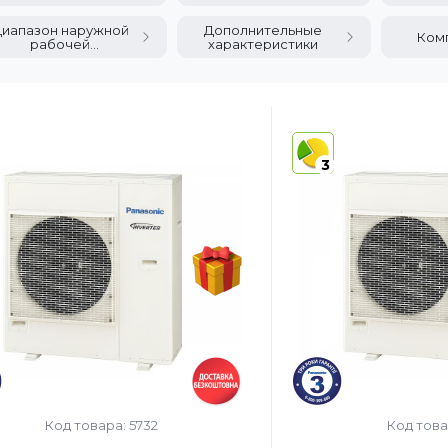
(охлаждение)
иапазон наружной
Дополнительные
Ком
рабочей
характеристики
температуры
3
Код товара: 5732
Код това