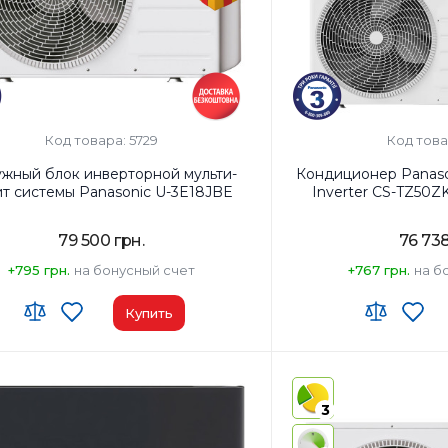
Код товара: 5729
Код това
жный блок инверторной мульти-
Кондиционер Panaso
ит системы Panasonic U-3E18JBE
Inverter CS-TZ50
79 500 грн.
76 738
+795 грн.
на бонусный счет
+767 грн.
на б
Купить
ь помещения, м²:
3х25м2
Wi-Fi модуль:
Wi-Fi (вст
ть, BTU:
18000
Площадь помещения, м
3
энергопотребления (охлаждение):
A+
Мощность, BTU:
18000