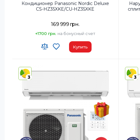
Кондиционер Panasonic Nordic Deluxe
Нару
CS-HZ35XKE/CU-HZ35XKE
спли
169 999 грн.
+1700 грн.
на бонусный счет
Купить
Wi-Fi модуль:
Wi-Fi (встроенный)
Площад
Площадь помещения, м²:
35
Мощнос
3
3
Мощность, BTU:
12000
Класс 
Класс энергопотребления (охлаждение):
A+++
Дополн
Цвет внутреннего блока:
Белый
Режимы