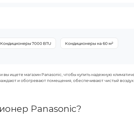
Площадь помещения, м²:
42
ния (охлаждение):
A+
Мощность, BTU:
15000
теристики:
2
Класс энергопотребления (охлаждени
внутренних
Цвет внутреннего блока:
Белый
блока
Кондиционеры 7000 BTU
Кондиционеры на 60 м²
дение Обогрев
и вы ищете магазин Panasonic, чтобы купить надежную климатич
лаждают и обогревают помещения, обеспечивают чистый воздух
ионер Panasonic?