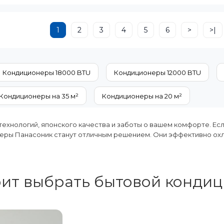
ь помещения, м²:
35
Мощность, BTU:
15000
ть, BTU:
12000
Класс энергопотребле
1
2
3
4
5
6
>
>|
энергопотребления (охлаждение):
A+++
Дополнительные харак
утреннего блока:
Черный
Кондиционеры 18000 BTU
Кондиционеры 12000 BTU
Режимы работы:
Охлаж
Кондиционеры на 35 м²
Кондиционеры на 20 м²
ехнологий, японского качества и заботы о вашем комфорте. Есл
онеры Панасоник станут отличным решением. Они эффективно ох
ит выбрать бытовой кондиц