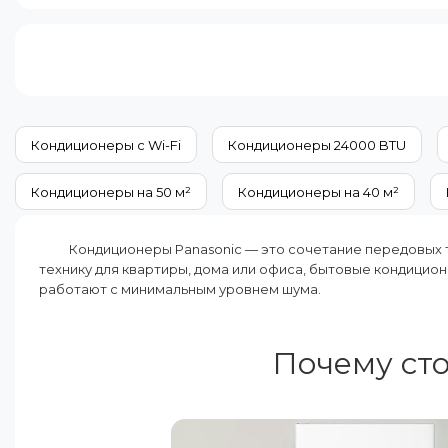
Мощность, BTU:
18000
Площад
Класс энергопотребления (охлаждение):
A+
Мощнос
Дополнительные характеристики:
2
Класс 
внутренних
Цвет вн
блока
Кондиционеры с Wi-Fi
Кондиционеры 24000 BTU
Режимы работы:
Охлаждение Обогрев
Кондиционеры на 50 м²
Кондиционеры на 40 м²
Кондиционеры Panasonic — это сочетание передовых т
технику для квартиры, дома или офиса, бытовые кондици
работают с минимальным уровнем шума.
Почему сто