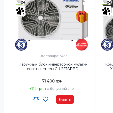
Класс энергопотребления (охлаждение):
A+++
Дополн
24
24
Цвет внутреннего блока:
Белый
3
3
Режимы
Код товара: 5727
Наружный блок инверторной мульти-
Кон
сплит системы CU-2E18PBD
X
71 400 грн.
+714 грн.
на бонусный счет
Купить
Площадь помещения, м²:
2х25м2
Wi-Fi м