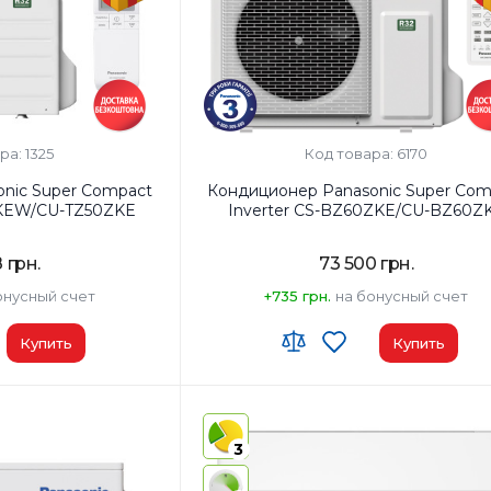
ра: 1325
Код товара: 6170
nic Super Compact
Кондиционер Panasonic Super Com
ZKEW/CU-TZ50ZKE
Inverter CS-BZ60ZKE/CU-BZ60Z
 грн.
73 500 грн.
онусный счет
+735 грн.
на бонусный счет
Купить
Купить
роенный)
Wi-Fi модуль:
Приобретается отдельно 
TACG1)
²:
50
Площадь помещения, м²:
60
3
Мощность, BTU:
24000