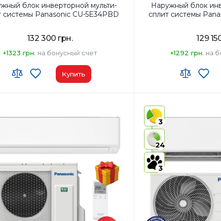
жный блок инверторной мульти-
Наружный блок инв
т системы Panasonic CU-5E34PBD
сплит системы Pan
132 300 грн.
129 15
+1323 грн.
на бонусный счет
+1292 грн.
на б
Купить
ь помещения, м²:
5х25м2
Площадь помещения, м
ть, BTU:
34000
Мощность, BTU:
27000
3
энергопотребления (охлаждение):
A+
Класс энергопотребле
ительные характеристики:
5
Дополнительные харак
24
внутренних
блоков
3
 работы:
Охлаждение Обогрев
Режимы работы:
Охлаж