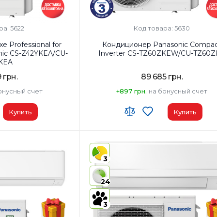
ра: 5622
Код товара: 5630
 Professional for
Кондиционер Panasonic Compa
nic CS-Z42YKEA/CU-
Inverter CS-TZ60ZKEW/CU-TZ60
KEA
 грн.
89 685 грн.
онусный счет
+897 грн.
на бонусный счет
Купить
Купить
роенный)
Wi-Fi модуль:
Wi-Fi (встроенный)
²:
42
Площадь помещения, м²:
65
3
Мощность, BTU:
24000
ния (охлаждение):
A+++
Класс энергопотребления (охлаждени
24
а:
Белый
Цвет внутреннего блока:
Белый
3