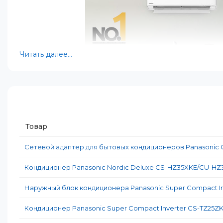
Читать далее...
Товар
Сетевой адаптер для бытовых кондиционеров Panasonic 
Кондиционер Panasonic Nordic Deluxe CS-HZ35XKE/CU-HZ
Panasonic также активно внедряет передовые технолог
эффективностью. Среди новейших решений — инверторные
Наружный блок кондиционера Panasonic Super Compact I
того, многие модели оснащены интеллектуальными систе
затратами энергии.
Кондиционер Panasonic Super Compact Inverter CS-TZ25
Наконец, стоит отметить внимание компании к вопрос