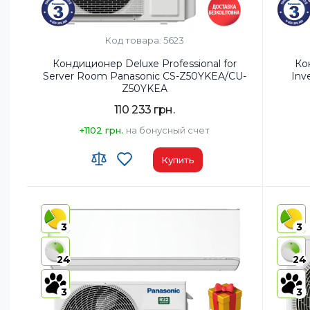
Код товара: 5623
Кондиционер Deluxe Professional for
Ко
Server Room Panasonic CS-Z50YKEA/CU-
Inv
Z50YKEA
110 233 грн.
+1102 грн.
на бонусный счет
Купить
Wi-Fi модуль:
Wi-Fi (встроенный)
Wi-Fi м
Площадь помещения, м²:
50
Площад
3
3
Мощность, BTU:
18000
Мощнос
Класс энергопотребления (охлаждение):
A+++
Класс 
24
24
Цвет внутреннего блока:
Белый
Цвет вн
3
3