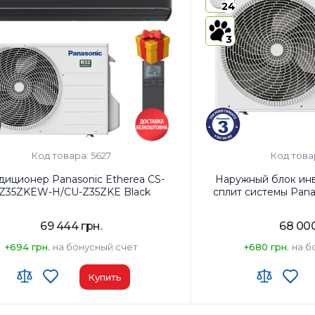
ительные характеристики:
3
Класс энергопотребле
24
внутренних
Цвет внутреннего блок
блока
3
 работы:
Охлаждение Обогрев
Код товара: 5627
Код това
диционер Panasonic Etherea CS-
Наружный блок инв
Z35ZKEW-H/CU-Z35ZKE Black
сплит системы Pan
69 444 грн.
68 000
+694 грн.
на бонусный счет
+680 грн.
на б
Купить
одуль:
Wi-Fi (встроенный)
Площадь помещения, м