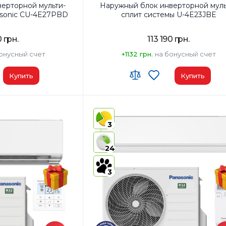
ерторной мульти-
Наружный блок инверторной муль
asonic CU-4E27PBD
сплит системы U-4E23JBE
0 грн.
113 190 грн.
онусный счет
+1132 грн.
на бонусный счет
Купить
Купить
²:
4х25м2
Площадь помещения, м²:
4х25м2
Мощность, BTU:
23000
3
ния (охлаждение):
A+
Класс энергопотребления (охлаждени
теристики:
4
Дополнительные характеристики:
4
24
внутренних
внут
блока
блок
3
дение Обогрев
Режимы работы:
Охлаждение Обогрев