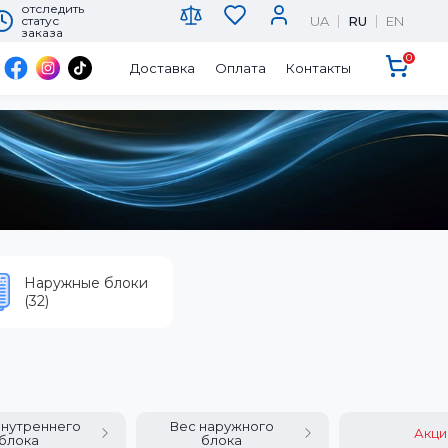
отследить
UA
RU
EN
статус
заказа
0
Доставка
Оплата
Контакты
Наружные блоки
(32)
внутреннего
Вес наружного
Акци
блока
блока