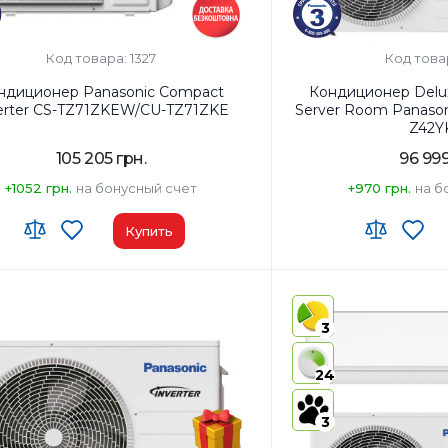
Код товара: 1327
Код това
ндиционер Panasonic Compact
Кондиционер Deluxe
erter CS-TZ71ZKEW/CU-TZ71ZKE
Server Room Panaso
Z42Y
105 205 грн.
96 999
+1052 грн.
на бонусный счет
+970 грн.
на б
Купить
одуль:
Wi-Fi (встроенный)
Wi-Fi модуль:
Wi-Fi (вст
ь помещения, м²:
75
Площадь помещения, м
3
ть, BTU:
24000
Мощность, BTU:
15000
энергопотребления (охлаждение):
A++
Класс энергопотребле
24
утреннего блока:
Белый
Цвет внутреннего блок
3