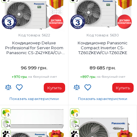
3
3
18000
24000
Класс энергопотребления (охлаждение):
Класс энергопотребления (охла
A+++
A++
Цвет внутреннего блока:
Цвет внутреннего блока:
Белый
Белый
Код товара: 5622
Код товара: 5630
Кондиционер Deluxe
Кондиционер Panasonic
Professional for Server Room
Compact Inverter CS-
Panasonic CS-Z42YKEA/CU-
TZ60ZKEW/CU-TZ60ZKE
Z42YKEA
96 999 грн.
89 685 грн.
+970 грн.
на бонусный счет
+897 грн.
на бонусный счет
Купить
Купить
Показать характеристики
Показать характеристики
Wi-Fi модуль:
Wi-Fi модуль:
Wi-Fi (встроенный)
Wi-Fi (встроенный)
3
3
Площадь помещения, м²:
Площадь помещения, м²:
24
24
42
65
Мощность, BTU:
Мощность, BTU:
3
3