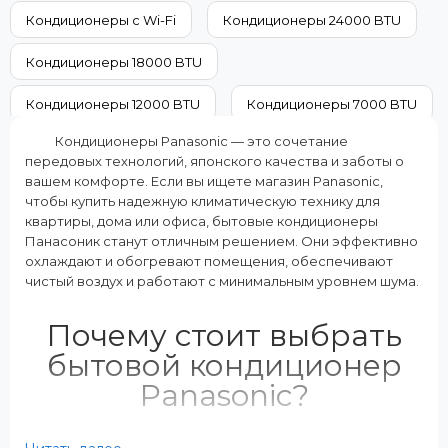
A+
15000
Кондиционеры с Wi-Fi
Кондиционеры 24000 BTU
Дополнительные характеристики:
Класс энергопотребления (охла
2 внутренних блока
A++
Кондиционеры 18000 BTU
Режимы работы:
Цвет внутреннего блока:
Охлаждение Обогрев
Белый
Кондиционеры 12000 BTU
Кондиционеры 7000 BTU
Кондиционеры Panasonic — это сочетание
Кондиционеры на 60 м²
Кондиционеры на 50 м²
передовых технологий, японского качества и заботы о
вашем комфорте. Если вы ищете магазин Panasonic,
Кондиционеры на 40 м²
Кондиционеры на 35 м²
чтобы купить надежную климатическую технику для
квартиры, дома или офиса, бытовые кондиционеры
Кондиционеры на 20 м²
Панасоник станут отличным решением. Они эффективно
охлаждают и обогревают помещения, обеспечивают
чистый воздух и работают с минимальным уровнем шума.
Почему стоит выбрать
бытовой кондиционер
Panasonic?