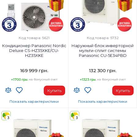
Код товара: 5621
Код товара: 5732
Кондиционер Panasonic Nordic
Наружный блок инверторной
Deluxe CS-HZ35XKE/CU-
мульти-сплит системы
HZ35XKE
Panasonic CU-5E34PBD
169 999 грн.
132 300 грн.
+1700 грн.
на бонусный счет
+1323 грн.
на бонусный счет
Купить
Купить
Показать характеристики
Показать характеристики
Wi-Fi модуль:
Площадь помещения, м²:
Wi-Fi (встроенный)
5х25м2
3
3
Площадь помещения, м²:
Мощность, BTU:
35
34000