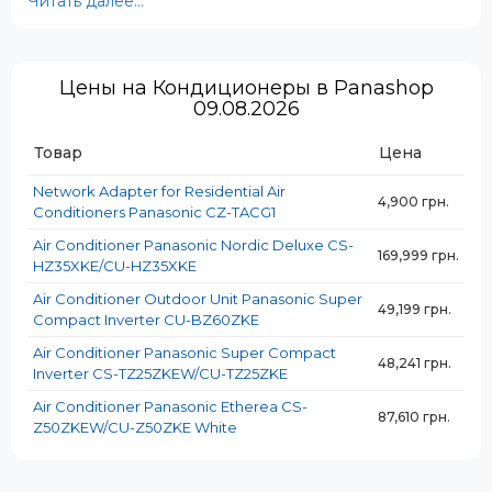
Читать далее...
Цены на Кондиционеры в Panashop
09.08.2026
Товар
Цена
Network Adapter for Residential Air
4,900 грн.
Conditioners Panasonic CZ-TACG1
Air Conditioner Panasonic Nordic Deluxe CS-
169,999 грн.
HZ35XKE/CU-HZ35XKE
Air Conditioner Outdoor Unit Panasonic Super
49,199 грн.
Compact Inverter CU-BZ60ZKE
Air Conditioner Panasonic Super Compact
48,241 грн.
Inverter CS-TZ25ZKEW/CU-TZ25ZKE
Air Conditioner Panasonic Etherea CS-
87,610 грн.
✅ Высокая энергоэффективность
Z50ZKEW/CU-Z50ZKE White
Современные модели Panasonic соответствуют
классу энергопотребления A++ и выше, что позволяет