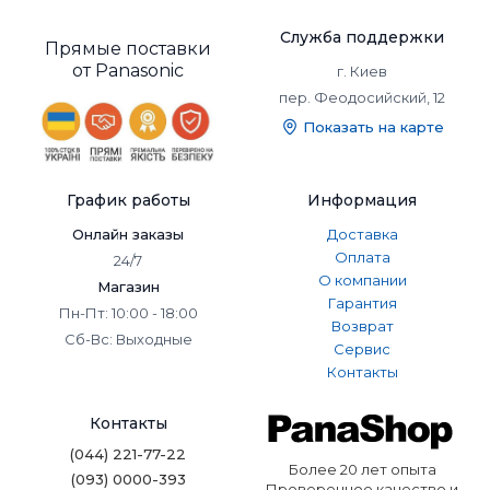
Популярные модели
кондиционеров
Служба поддержки
Прямые поставки
Panasonic. Функционал
от Panasonic
г. Киев
пер. Феодосийский, 12
и стиль для любого
Показать на карте
помещения
✅ Экологичный фреон R32
График работы
Информация
Большинство моделей работают на фреоне R32,
Онлайн заказы
Доставка
который обладает низким потенциалом глобального
Оплата
24/7
потепления и высокой энергоэффективностью. Это
О компании
Магазин
делает кондиционеры Panasonic более безопасными для
Гарантия
Пн-Пт: 10:00 - 18:00
окружающей среды и экономичными в использовании.
Возврат
Сб-Вс: Выходные
✅ Инновационные технологии
Сервис
Контакты
В кондиционерах используется инверторная
технология, которая обеспечивает более плавную и
Контакты
экономичную работу. А системы очистки воздуха, такие
как Nanoe™ X, нейтрализуют аллергены, бактерии и
(044) 221-77-22
неприятные запахи.
Более 20 лет опыта
(093) 0000-393
Проверенное качество и