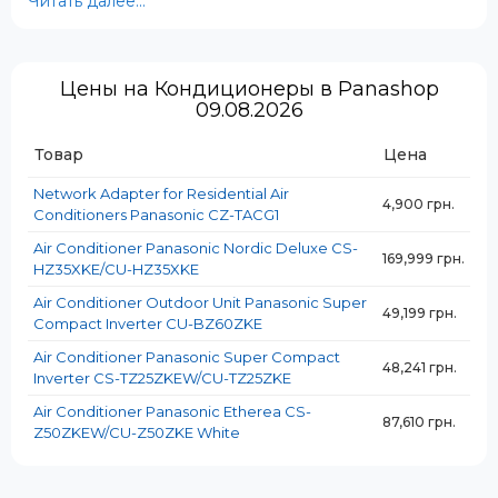
Читать далее...
Цены на Кондиционеры в Panashop
09.08.2026
Товар
Цена
Network Adapter for Residential Air
4,900 грн.
Conditioners Panasonic CZ-TACG1
Air Conditioner Panasonic Nordic Deluxe CS-
169,999 грн.
HZ35XKE/CU-HZ35XKE
Air Conditioner Outdoor Unit Panasonic Super
49,199 грн.
Compact Inverter CU-BZ60ZKE
Air Conditioner Panasonic Super Compact
48,241 грн.
Inverter CS-TZ25ZKEW/CU-TZ25ZKE
Air Conditioner Panasonic Etherea CS-
87,610 грн.
✅ Высокая энергоэффективность
Z50ZKEW/CU-Z50ZKE White
Современные модели Panasonic соответствуют
классу энергопотребления A++ и выше, что позволяет