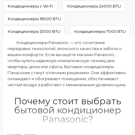
A+
15000
Кондиционеры с Wi-Fi
Кондиционеры 24000 BTU
Дополнительные характеристики:
Класс энергопотребления (охла
2 внутренних блока
A++
Кондиционеры 18000 BTU
Режимы работы:
Цвет внутреннего блока:
Охлаждение Обогрев
Белый
Кондиционеры 12000 BTU
Кондиционеры 7000 BTU
Кондиционеры Panasonic — это сочетание
Кондиционеры на 60 м²
Кондиционеры на 50 м²
передовых технологий, японского качества и заботы о
вашем комфорте. Если вы ищете магазин Panasonic,
Кондиционеры на 40 м²
Кондиционеры на 35 м²
чтобы купить надежную климатическую технику для
квартиры, дома или офиса, бытовые кондиционеры
Кондиционеры на 20 м²
Панасоник станут отличным решением. Они эффективно
охлаждают и обогревают помещения, обеспечивают
чистый воздух и работают с минимальным уровнем шума.
Почему стоит выбрать
бытовой кондиционер
Panasonic?