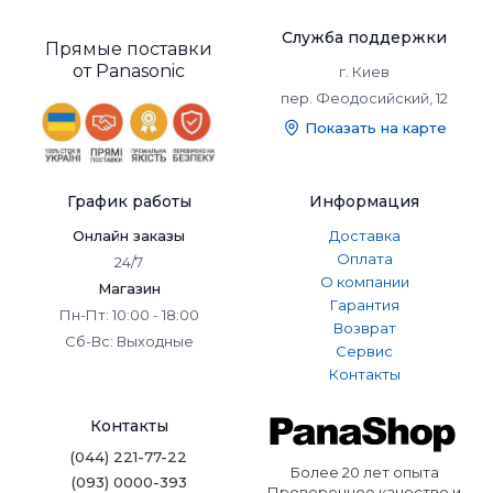
Популярные модели
кондиционеров
Служба поддержки
Прямые поставки
Panasonic. Функционал
от Panasonic
г. Киев
пер. Феодосийский, 12
и стиль для любого
Показать на карте
помещения
✅ Экологичный фреон R32
График работы
Информация
Большинство моделей работают на фреоне R32,
Онлайн заказы
Доставка
который обладает низким потенциалом глобального
Оплата
24/7
потепления и высокой энергоэффективностью. Это
О компании
Магазин
делает кондиционеры Panasonic более безопасными для
Гарантия
Пн-Пт: 10:00 - 18:00
окружающей среды и экономичными в использовании.
Возврат
Сб-Вс: Выходные
✅ Инновационные технологии
Сервис
Контакты
В кондиционерах используется инверторная
технология, которая обеспечивает более плавную и
Контакты
экономичную работу. А системы очистки воздуха, такие
как Nanoe™ X, нейтрализуют аллергены, бактерии и
(044) 221-77-22
неприятные запахи.
Более 20 лет опыта
(093) 0000-393
Проверенное качество и