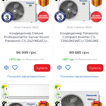
3
3
18000
24000
Класс энергопотребления (охлаждение):
Класс энергопотребления (охла
A+++
A++
Цвет внутреннего блока:
Цвет внутреннего блока:
Белый
Белый
Код товара: 5622
Код товара: 5630
Кондиционер Deluxe
Кондиционер Panasonic
Professional for Server Room
Compact Inverter CS-
Panasonic CS-Z42YKEA/CU-
TZ60ZKEW/CU-TZ60ZKE
Z42YKEA
96 999 грн.
89 685 грн.
+970 грн.
на бонусный счет
+897 грн.
на бонусный счет
Купить
Купить
Показать характеристики
Показать характеристики
Wi-Fi модуль:
Wi-Fi модуль:
Wi-Fi (встроенный)
Wi-Fi (встроенный)
3
3
Площадь помещения, м²:
Площадь помещения, м²:
24
24
42
65
Мощность, BTU:
Мощность, BTU:
3
3