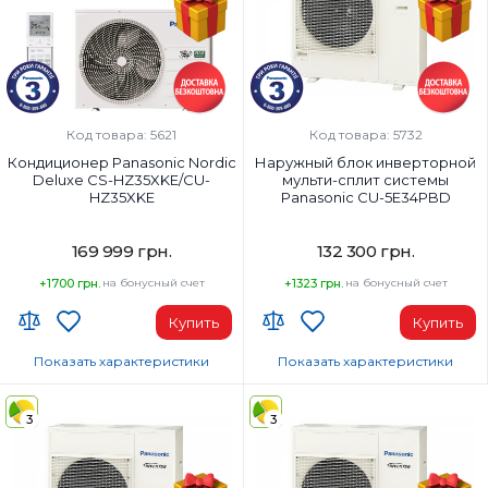
Код товара: 5621
Код товара: 5732
Кондиционер Panasonic Nordic
Наружный блок инверторной
Deluxe CS-HZ35XKE/CU-
мульти-сплит системы
HZ35XKE
Panasonic CU-5E34PBD
169 999 грн.
132 300 грн.
+1700 грн.
на бонусный счет
+1323 грн.
на бонусный счет
Купить
Купить
Показать характеристики
Показать характеристики
Wi-Fi модуль:
Площадь помещения, м²:
Wi-Fi (встроенный)
5х25м2
3
3
Площадь помещения, м²:
Мощность, BTU:
35
34000