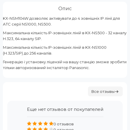
Опис
KX-NSM104W дозволяє активувати до 4 зовнішніх IP лінії для
АТС серії NS1000, NS500.
Максимальна кількість IP-зовнішніх ліній в KX-NS500 - 32 каналу
H.323, 64 каналу SIP.
Максимальна кількість IP-зовнішніх ліній в KX-NS1000
(H.323/SIP) до 256 каналів.
Генерацію і установку ліцензій на вашу станцію зможе зробити
тільки авторизований інсталятор Panasonic.
Все отзывы
Еще нет отзывов от покупателей
0 отзывов
0 отзывов