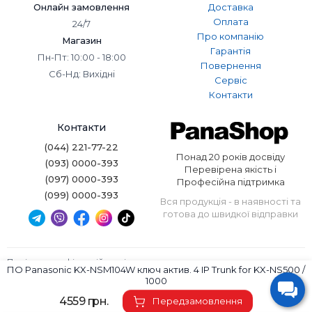
Онлайн замовлення
Доставка
Оплата
24/7
Про компанію
Магазин
Гарантія
Пн-Пт: 10:00 - 18:00
Повернення
Сб-Нд: Вихідні
Сервіс
Контакти
Контакти
(044) 221-77-22
Понад 20 років досвіду
(093) 0000-393
Перевірена якість і
(097) 0000-393
Професійна підтримка
(099) 0000-393
Вся продукція - в наявності та
готова до швидкої відправки
Політика конфіденційності
ПО Panasonic KX-NSM104W ключ актив. 4 IP Trunk for KX-NS500 /
Умови використання
1000
4559 грн.
Panashop © 2026. Всі права захищені.
Передзамовлення