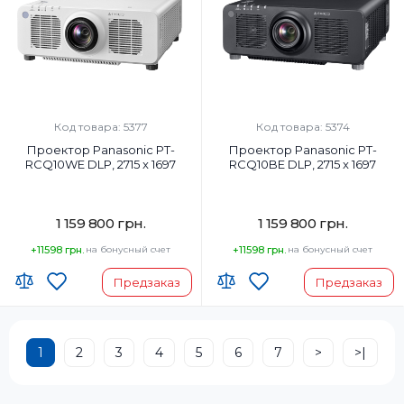
Код товара: 5377
Код товара: 5374
Проектор Panasonic PT-
Проектор Panasonic PT-
RCQ10WE DLP, 2715 x 1697
RCQ10BE DLP, 2715 x 1697
1 159 800 грн.
1 159 800 грн.
+11598 грн.
на бонусный счет
+11598 грн.
на бонусный счет
Предзаказ
Предзаказ
1
2
3
4
5
6
7
>
>|