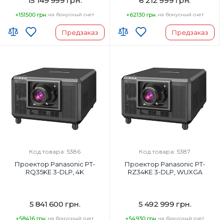
15 149 999 грн.
6 212 999 грн.
+151500 грн.
на бонусный счет
+62130 грн.
на бонусный счет
Предзаказ
Предзаказ
Код товара: 5386
Код товара: 5387
Проектор Panasonic PT-
Проектор Panasonic PT-
RQ35KE 3-DLP, 4K
RZ34KE 3-DLP, WUXGA
5 841 600 грн.
5 492 999 грн.
+58416 грн.
на бонусный счет
+54930 грн.
на бонусный счет