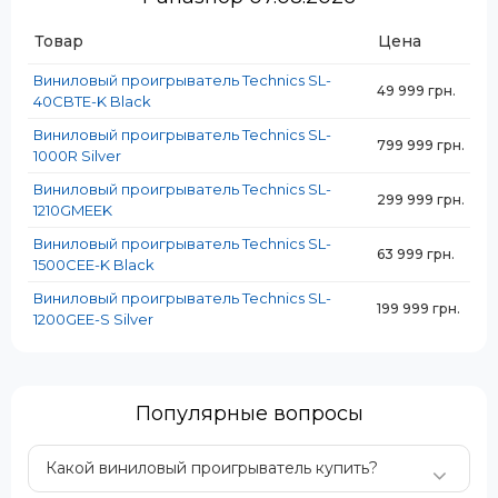
гарантирует долговечность и соответствие высоким
стандартам.
Товар
Цена
Корпус изготавливается из алюминия с резиновыми
элементами для надежной защиты от вибраций.
Виниловый проигрыватель Technics SL-
49 999 грн.
40CBTE-K Black
Поворотный диск создается из алюминия с
добавлением латуни, что обеспечивает устойчивость
Виниловый проигрыватель Technics SL-
и точность вращения.
799 999 грн.
1000R Silver
Современные модели
Technics
оснащены бесшумным
Виниловый проигрыватель Technics SL-
299 999 грн.
мотором, который устранил недостатки прошлых
1210GMEEK
поколений и сделал прослушивание максимально
Виниловый проигрыватель Technics SL-
комфортным.
63 999 грн.
1500CEE-K Black
Виниловый проигрыватель Technics SL-
199 999 грн.
1200GEE-S Silver
Популярные вопросы
Какой виниловый проигрыватель купить?