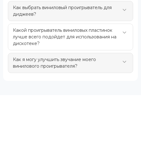
Как выбрать виниловый проигрыватель для
диджеев?
Какой проигрыватель виниловых пластинок
лучше всего подойдет для использования на
дискотеке?
Как я могу улучшить звучание моего
винилового проигрывателя?
Особое внимание
Technics
уделяет дизайну.
Современные проигрыватели сочетают классические
линии с актуальными элементами оформления. В
ассортименте есть модели в минималистичном стиле,
элегантные версии в серебристом и черном
исполнении, а также премиальные аппараты с
утонченными деталями.
На
Panashop.ua
вы можете купить виниловый
проигрыватель
Technics
с современными разъемами
и официальной гарантией. Мы являемся
эксклюзивным представителем бренда в Украине и