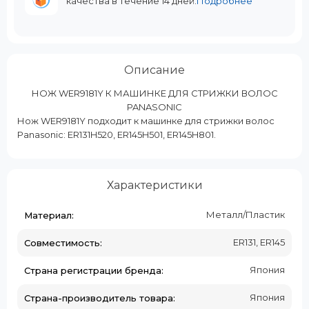
качества в течение 14 дней.
Подробнее
Описание
НОЖ WER9181Y К МАШИНКЕ ДЛЯ СТРИЖКИ ВОЛОС
PANASONIC
Нож WER9181Y подходит к машинке для стрижки волос
Panasonic: ER131H520, ER145H501, ER145H801.
Характеристики
Металл/Пластик
Материал:
ER131, ER145
Совместимость:
Япония
Страна регистрации бренда:
Япония
Страна-производитель товара: