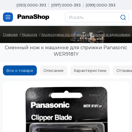
(093) 0000-393
(097) 0000-393
(099) 0000-393
Главная
Красота
Аксессуары по уходу за красотой и здоровьем
Сменный нож к машинке для стрижки Panasonic
WER9181Y
Все о товаре
Описание
Характеристики
Отзывы 