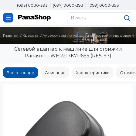
(093) 0000-393
(097) 0000-393
(099) 0000-393
Главная
Красота
Аксессуары по уходу за красотой и здоровьем
Сетевой адаптер к машинке для стрижки
Panasonic WER217K7P663 (RE5-97)
Все о товаре
Описание
Характеристики
Отзывы 