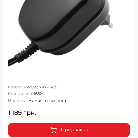
Модель:
WER217K7P663
Код товара:
1652
Наличие:
Немає в наявності
1 189 грн.
Предзаказ