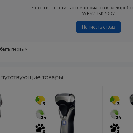
Чехол из текстильных материалов к электробр
WES7115K7007
Написать отзыв
 быть первым.
путствующие товары
3
3
24
24
3
3