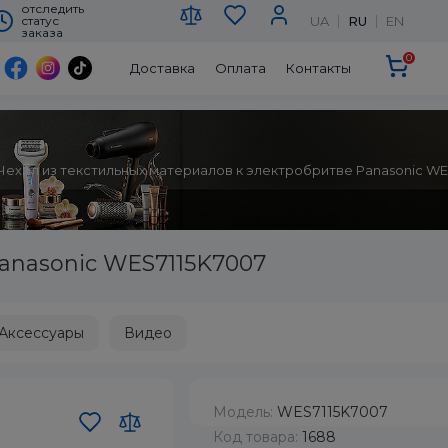
отследить
UA
RU
EN
статус
заказа
0
Доставка
Оплата
Контакты
Чехол из текстильных материалов к электробритве Panasonic WE
Panasonic WES7115K7007
Аксессуары
Видео
Модель:
WES7115K7007
Код товара:
1688