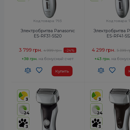
Код товара: 793
Код товара: 
Электробритва Panasonic
Электробритва P
ES-RF31-S520
ES-RF41-S
3 799 грн.
4 299 грн.
4 999 грн.
-24
%
5 399 г
+38 грн.
на бонусный счет
+43 грн.
на бонус
Купить
3
3
24
24
3
3