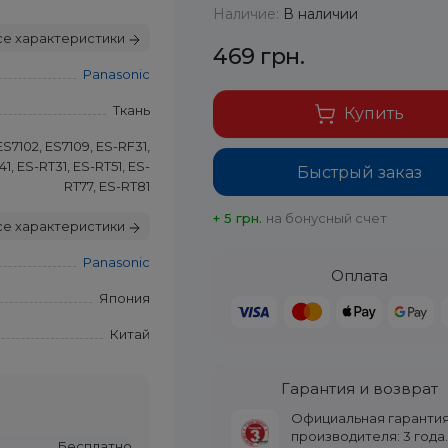
Наличие:
В наличии
се характеристики
469 грн.
Panasonic
Ткань
Купить
ES7102, ES7109, ES-RF31,
1, ES-RT31, ES-RT51, ES-
Быстрый заказ
RT77, ES-RT81
+ 5 грн.
на бонусный счет
се характеристики
Panasonic
Оплата
Япония
Китай
Гарантия и возврат
Официальная гаранти
производителя: 3 года
Бесплатно