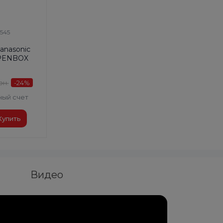
4545
anasonic
OPENBOX
рн.
-24
%
ный счет
Купить
Видео