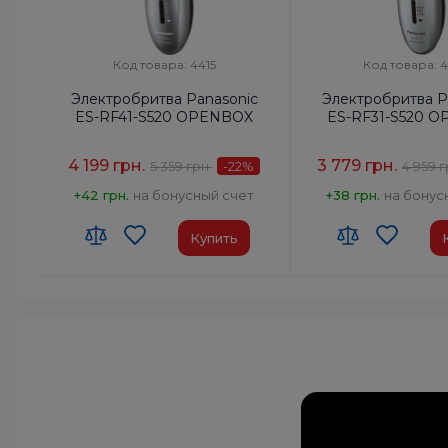
Код товара: 4415
Код товара: 
Электробритва Panasonic
Электробритва P
ES-RF41-S520 OPENBOX
ES-RF31-S520 
4 199 грн.
3 779 грн.
5 359 грн.
-22
%
4 959 г
+42 грн.
на бонусный счет
+38 грн.
на бонус
Купить