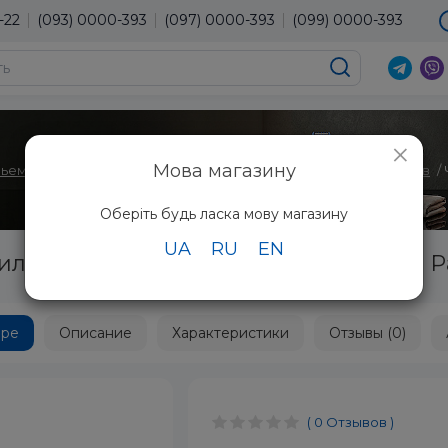
-22
(093) 0000-393
(097) 0000-393
(099) 0000-393
×
Мова магазину
вьем
для Электробритв
Футляры и Чехлы для Электробритв
Оберіть будь ласка мову магазину
UA
RU
EN
тильных материалов к электробритве 
аре
Описание
Характеристики
Отзывы (0)
( 0 Отзывов )