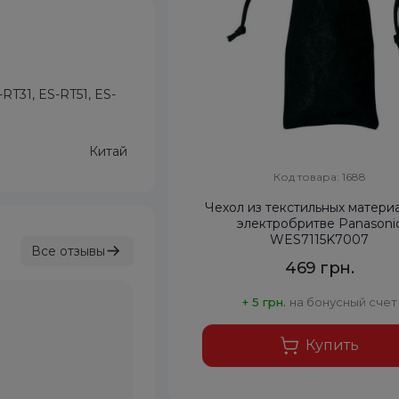
RT31, ES-RT51, ES-
Китай
Код товара: 1688
Чехол из текстильных матери
электробритве Panasoni
WES7115K7007
Все отзывы
469 грн.
+ 5 грн.
на бонусный счет
Купить