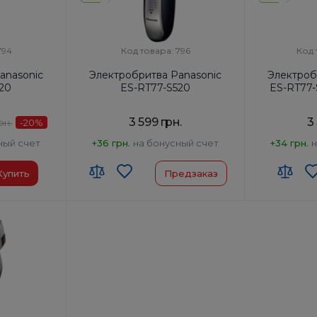
794
Код товара: 796
Код 
anasonic
Электробритва Panasonic
Электроб
520
ES-RT77-S520
ES-RT77
3 599 грн.
3
рн.
-20
%
ный счет
+36 грн.
на бонусный счет
+34 грн.
н
Купить
Предзаказ