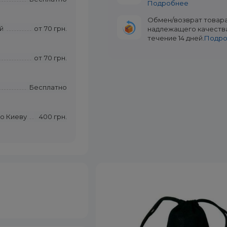
Подробнее
Обмен/возврат товар
й
от
70 грн.
надлежащего качеств
течение 14 дней.
Подр
от
70 грн.
Бесплатно
по Киеву
400 грн.