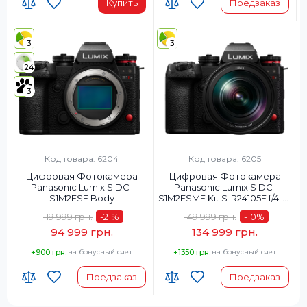
Купить
Предзаказ
3
3
24
3
Код товара: 6204
Код товара: 6205
Цифровая Фотокамера
Цифровая Фотокамера
Panasonic Lumix S DC-
Panasonic Lumix S DC-
S1M2ESE Body
S1M2ESME Kit S-R24105E f/4-22
MACRO O.I.S.
119 999 грн.
-21
%
149 999 грн.
-10
%
94 999 грн.
134 999 грн.
+900 грн.
на бонусный счет
+1350 грн.
на бонусный счет
Предзаказ
Предзаказ