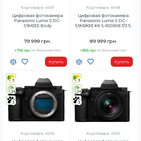
Код товара: 4947
Код товара: 4948
Цифровая фотокамера
Цифровая фотокамера
Panasonic Lumix S DC-
Panasonic Lumix S DC-
S5M2EE Body
S5M2KEE Kit S-R2060E f/3.5-
5.6
79 999 грн.
89 999 грн.
+756 грн.
на бонусный счет
+856 грн.
на бонусный счет
Купить
Купить
3
3
24
24
3
3
Код товара: 4949
Код товара: 4950