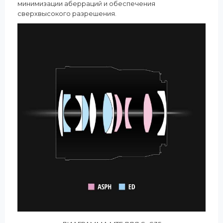
минимизации аберраций и обеспечения
сверхвысокого разрешения.