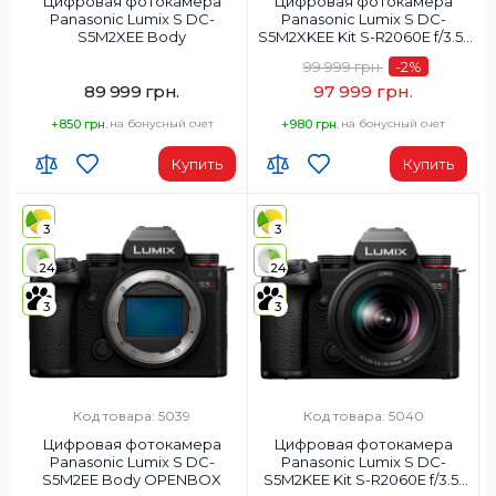
Цифровая фотокамера
Цифровая фотокамера
Panasonic Lumix S DC-
Panasonic Lumix S DC-
S5M2XEE Body
S5M2XKEE Kit S-R2060E f/3.5-
5.6
99 999 грн.
-2
%
89 999 грн.
97 999 грн.
+850 грн.
на бонусный счет
+980 грн.
на бонусный счет
Купить
Купить
3
3
24
24
3
3
Код товара: 5039
Код товара: 5040
Цифровая фотокамера
Цифровая фотокамера
Panasonic Lumix S DC-
Panasonic Lumix S DC-
S5M2EE Body OPENBOX
S5M2KEE Kit S-R2060E f/3.5-