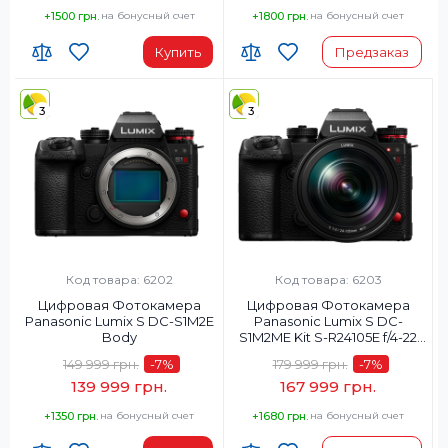
+1500 грн.
на бонусный счет
+1800 грн.
на бонусный счет
Купить
Предзаказ
3
3
Код товара: 6202
Код товара: 6203
Цифровая Фотокамера
Цифровая Фотокамера
Panasonic Lumix S DC-S1M2E
Panasonic Lumix S DC-
Body
S1M2ME Kit S-R24105E f/4-22
MACRO O.I.S.
149 999 грн.
-7
%
179 999 грн.
-7
%
139 999 грн.
167 999 грн.
+1350 грн.
на бонусный счет
+1680 грн.
на бонусный счет