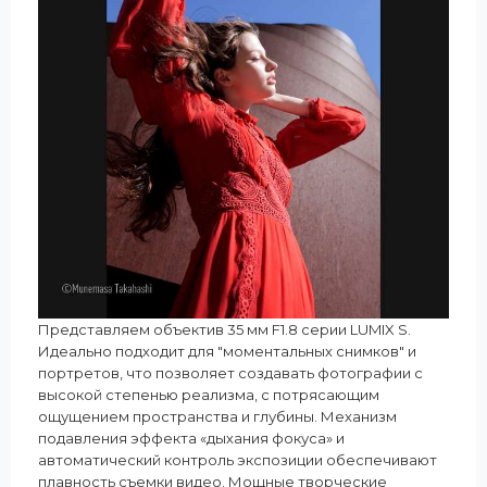
Представляем объектив 35 мм F1.8 серии LUMIX S.
Идеально подходит для "моментальных снимков" и
портретов, что позволяет создавать фотографии с
высокой степенью реализма, с потрясающим
ощущением пространства и глубины. Механизм
подавления эффекта «дыхания фокуса» и
автоматический контроль экспозиции обеспечивают
плавность съемки видео. Мощные творческие