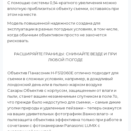
С помощью системы 0,54-кратного увеличения можно
вплотную приблизиться объекту съемки, оставаясь при
этом на месте.
Модель повышенной надежности создана для
эксплуатации в разных погодных условиях, в том числе,
когда обычным объективом просто не захочется
рисковать.
РАСШИРЯЙТЕ ГРАНИЦЫ: СНИМАЙТЕ ВЕЗДЕ И ПРИ
ЛЮБОЙ ПОГОДЕ
Объектив Панасоник H-FS12060E отлично подходит для
съемки в сложных условиях, например, в дождливый
лондонский день или в пыльно-жарком воздухе
Сахары.Объектив с корпусом, защищенным от влаги и
пыли, станет вашим незаменимым спутником в поле.То,
что прежде было недоступно для съемки, – самые дикие
уголки природы и удаленные пейзажи – теперь окажутся
на ваших удивительных фотографиях.Важно:влаго- и
пылезащита объектива эффективна только при работе в
сочетании с фотокамерами Panasonic LUMIX с