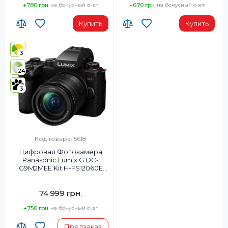
+780 грн.
на бонусный счет
+670 грн.
на бонусный счет
Купить
Купить
3
24
3
Код товара: 5618
Цифровая Фотокамера
Panasonic Lumix G DC-
G9M2MEE Kit H-FS12060E
f/3.5-5.6 OPENBOX
74 999 грн.
+750 грн.
на бонусный счет
Предзаказ