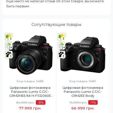
Еще никто не написал отзыв об этом товаре, вы можете
быть первым.
Сопутствующие товары
3
3
24
24
3
3
Код товара: 5488
Код товара: 5489
Цифровая фотокамера
Цифровая фотокамера
Panasonic Lumix G DC-
Panasonic Lumix G DC-
G9M2MEE Kit H-FS12060E
G9M2EE Body
f/3.5-5.6
84 999 грн.
-8
%
74 999 грн.
-11
%
77 999 грн.
66 999 грн.