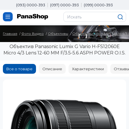
(093) 0000-393
(097) 0000-393
(099) 0000-393
Главная
Фото Видео
Объективы
Объективы кроп MFT Micro 4/3
Объектив Panasonic Lumix G Vario H-FS12060E
Micro 4/3 Lens 12-60 MM F/3.5-5.6 ASPH POWER O.I.S.
Все о товаре
Описание
Характеристики
Отзывы 