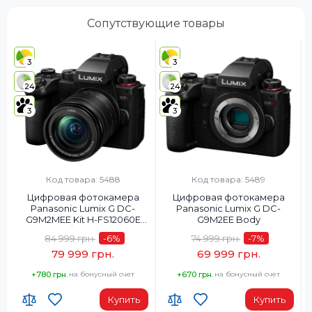
Сопутствующие товары
3
3
24
24
3
3
Код товара: 5488
Код товара: 5489
Цифровая фотокамера
Цифровая фотокамера
Panasonic Lumix G DC-
Panasonic Lumix G DC-
G9M2MEE Kit H-FS12060E
G9M2EE Body
f/3.5-5.6
84 999 грн.
-6
%
74 999 грн.
-7
%
79 999 грн.
69 999 грн.
+780 грн.
на бонусный счет
+670 грн.
на бонусный счет
Купить
Купить