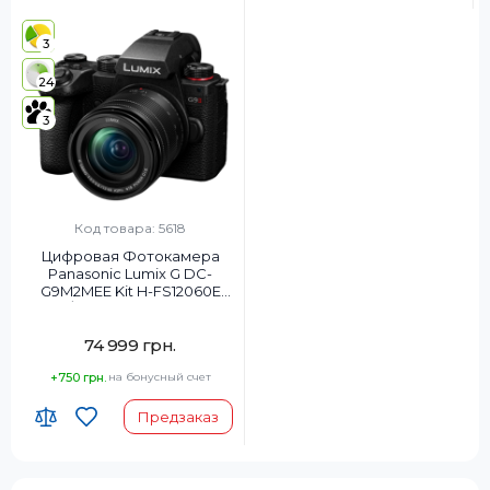
3
24
3
Код товара: 5618
Цифровая Фотокамера
Panasonic Lumix G DC-
G9M2MEE Kit H-FS12060E
f/3.5-5.6 OPENBOX
74 999 грн.
+750 грн.
на бонусный счет
Предзаказ