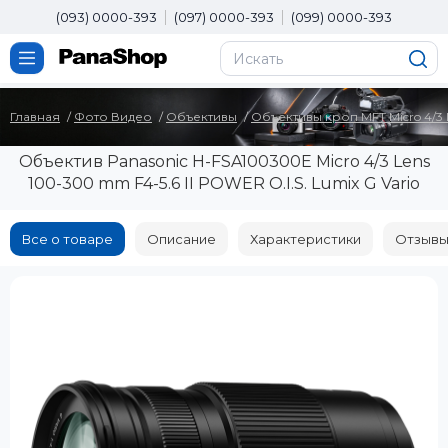
(093) 0000-393
(097) 0000-393
(099) 0000-393
Главная
Фото Видео
Объективы
Объективы кроп MFT Micro 4/3
Объектив Panasonic H-FSA100300E Micro 4/3 Lens
100-300 mm F4-5.6 II POWER O.I.S. Lumix G Vario
Все о товаре
Описание
Характеристики
Отзывы 