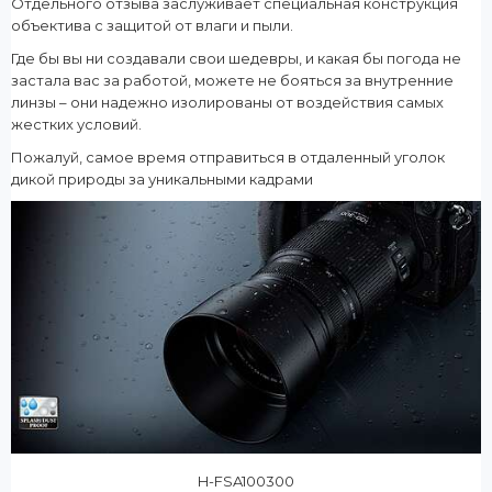
Отдельного отзыва заслуживает специальная конструкция
объектива с защитой от влаги и пыли.
Где бы вы ни создавали свои шедевры, и какая бы погода не
застала вас за работой, можете не бояться за внутренние
линзы – они надежно изолированы от воздействия самых
жестких условий.
Пожалуй, самое время отправиться в отдаленный уголок
дикой природы за уникальными кадрами
H-FSA100300