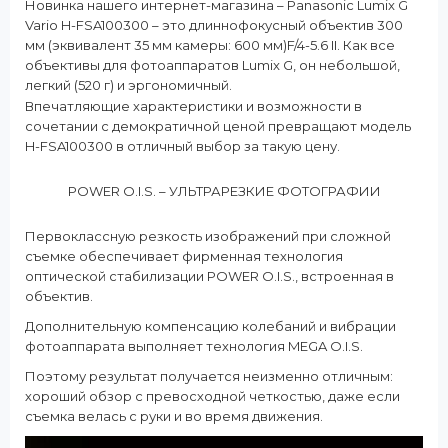
Новинка нашего интернет-магазина – Panasonic Lumix G
Vario H-FSA100300 – это длиннофокусный объектив 300
мм (эквивалент 35 мм камеры: 600 мм)F/4-5.6 II. Как все
объективы для фотоаппаратов Lumix G, он небольшой,
легкий (520 г) и эргономичный.
Впечатляющие характеристики и возможности в
сочетании с демократичной ценой превращают модель
H-FSA100300 в отличный выбор за такую цену.
POWER O.I.S. – УЛЬТРАРЕЗКИЕ ФОТОГРАФИИ
Первоклассную резкость изображений при сложной
съемке обеспечивает фирменная технология
оптической стабилизации POWER O.I.S., встроенная в
объектив.
Дополнительную компенсацию колебаний и вибрации
фотоаппарата выполняет технология MEGA O.I.S.
Поэтому результат получается неизменно отличным:
хороший обзор с превосходной четкостью, даже если
съемка велась с руки и во время движения.