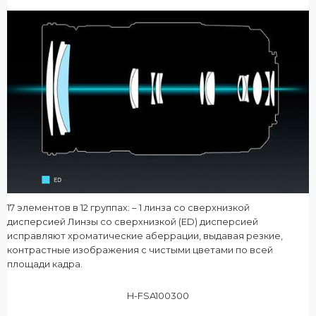
17 элементов в 12 группах: – 1 линза со сверхнизкой
дисперсией Линзы со сверхнизкой (ED) дисперсией
исправляют хроматические аберрации, выдавая резкие,
контрастные изображения с чистыми цветами по всей
площади кадра.
H-FSA100300