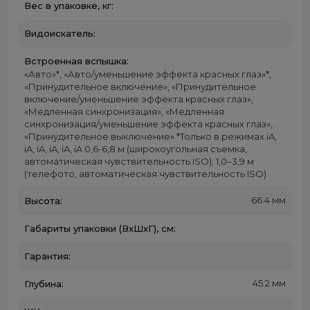
Вес в упаковке, кг:
Видоискатель:
Встроенная вспышка:
«Авто»*, «Авто/уменьшение эффекта красных глаз»*,
«Принудительное включение», «Принудительное
включение/уменьшение эффекта красных глаз»,
«Медленная синхронизация», «Медленная
синхронизация/уменьшение эффекта красных глаз»,
«Принудительное выключение» *Только в режимах iA,
iA, iA, iA, iA, iA 0,6-6,8 м (широкоугольная съемка,
автоматическая чувствительность ISO); 1,0–3,9 м
(телефото, автоматическая чувствительность ISO)
66.4 мм
Высота:
Габариты упаковки (ВxШхГ), см:
Гарантия:
45.2 мм
Глубина: