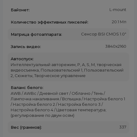
L-mount
Байонет:
20.1 Мп
Количество эффективных пикселей:
Сенсор BSI CMOS 1.0″
Матрица фотоаппарата:
3840x2160
Запись видео:
Автоспуск:
Интеллектуальный авторежим, P, A, S, M, творческая
видеосъемка, Пользовательский 1, Пользовательский
2, Сюжеты, Творческое управление
Баланс белого:
AWB / AWBc / Дневной свет / Облачно / Тень /
Лампочка накаливания / Вспышка / Настройка белого 1
/ Настройка белого 2 / Настройка белого 3 /
Настройка белого 4 / Цветовая температура;
(регулирование по двум осям)
337
Вес (граммов):