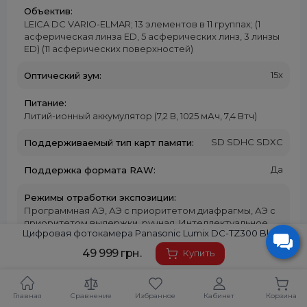
Объектив:
LEICA DC VARIO-ELMAR; 13 элементов в 11 группах; (1
асферическая линза ED, 5 асферических линз, 3 линзы
ED) (11 асферических поверхностей)
15x
Оптический зум:
Питание:
Литий-ионный аккумулятор (7,2 В, 1025 мАч, 7,4 Втч)
SD SDHC SDXC
Поддерживаемый тип карт памяти:
Да
Поддержка формата RAW:
Режимы отработки экспозиции:
Программная АЭ, АЭ с приоритетом диафрагмы, АЭ с
приоритетом выдержки, ручная. Интеллектуальное
Цифровая фотокамера Panasonic Lumix DC-TZ300 Black
матричное / центрально-взвешенное / точечное
49 999 грн.
Купить
Светочувствительность:
Серийная съемка:
Главная
Сравнение
Избранное
Кабинет
Корзина
[AFS] H: 10 кадров/с, М: 7 кадров/с (в режиме Live View),