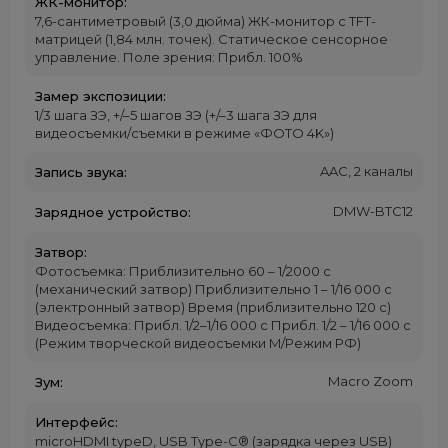
ЖК-монитор:
7,6-сантиметровый (3,0 дюйма) ЖК-монитор с TFT-
матрицей (1,84 млн. точек). Статическое сенсорное
управление. Поле зрения: Прибл. 100%
Замер экспозиции:
1/3 шага ЗЭ, +/–5 шагов ЗЭ (+/–3 шага ЗЭ для
видеосъемки/съемки в режиме «ФОТО 4K»)
AAC, 2 каналы
Запись звука:
DMW-BTC12
Зарядное устройство:
Затвор:
Фотосъемка: Приблизительно 60 – 1/2000 с
(механический затвор) Приблизительно 1 – 1/16 000 с
(электронный затвор) Время (приблизительно 120 с)
Видеосъемка: Прибл. 1/2–1/16 000 с Прибл. 1/2 – 1/16 000 с
(Режим творческой видеосъемки M/Режим РФ)
Macro Zoom
Зум:
Интерфейс:
microHDMI typeD, USB Type-C® (зарядка через USB)