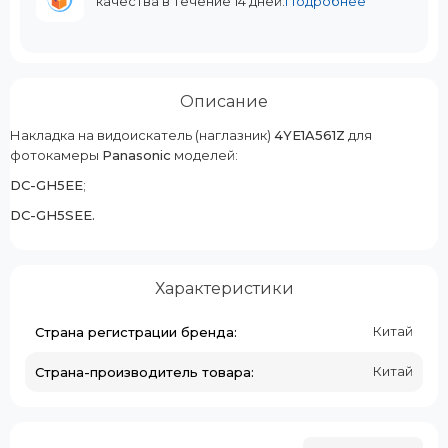
качества в течение 14 дней.
Подробнее
Описание
Накладка на видоискатель (наглазник)
4YE1A561Z
для
фотокамеры
Panasonic
моделей:
DC-GH5EE
;
DC-GH5SEE.
Характеристики
Китай
Страна регистрации бренда:
Китай
Страна-производитель товара: