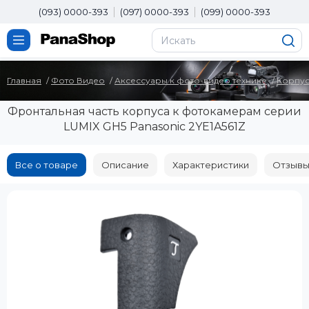
(093) 0000-393
(097) 0000-393
(099) 0000-393
Главная
Фото Видео
Аксессуары к фото-видео технике
Корпус
Фронтальная часть корпуса к фотокамерам серии
LUMIX GH5 Panasonic 2YE1A561Z
Все о товаре
Описание
Характеристики
Отзывы 