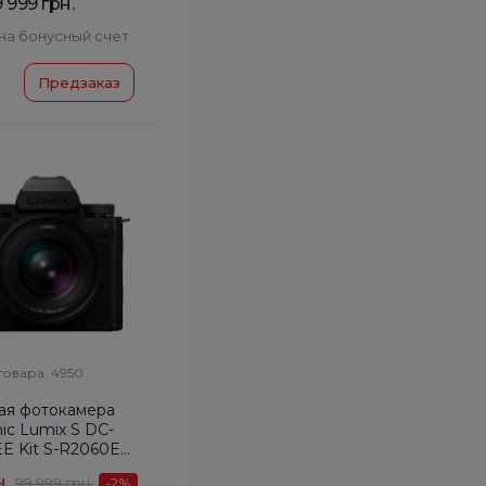
9 999 грн.
на бонусный счет
Предзаказ
товара: 4950
ая фотокамера
ic Lumix S DC-
E Kit S-R2060E
f/3.5-5.6
н.
99 999 грн.
-2
%