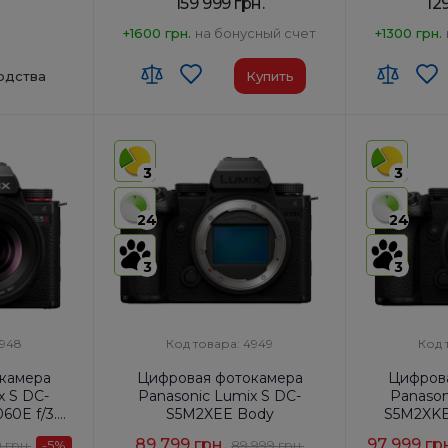
159 999 грн.
12
+1600 грн.
на бонусный счет
+1300 грн.
одства
Купить
3
3
24
24
3
3
4948
Код товара: 4949
Код 
камера
Цифровая фотокамера
Цифров
x S DC-
Panasonic Lumix S DC-
Panason
60E f/3.5-
S5M2XEE Body
S5M2XKE
89 799 грн.
97 999 гр
 грн.
-5
%
89 999 грн.