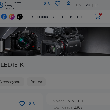
отследить
UA
RU
EN
статус
заказа
0
Доставка
Оплата
Контакты
-LED1E-K
Аксессуары
Видео
Модель:
VW-LED1E-K
Код товара:
2306