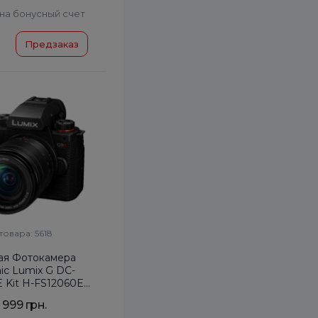
на бонусный счет
Предзаказ
товара: 5618
ая Фотокамера
ic Lumix G DC-
Kit H-FS12060E
-5.6 OPENBOX
 999 грн.