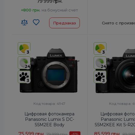
79 999 грн.
+800 грн.
на бонусный счет
Снято с произв
Предзаказ
3
3
24
24
3
3
Код товара: 4947
Код товара: 
Цифровая фотокамера
Цифровая фото
Panasonic Lumix S DC-
Panasonic Lumi
S5M2EE Body
S5M2KEE Kit S-R20
5.6
75 599 грн.
85 599 грн.
79 999 грн.
-6
%
89 999