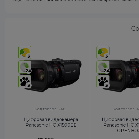
Со
3
3
24
24
3
3
Код товара: 2462
Код товара: 
Цифровая видеокамера
Цифровая виде
Panasonic HC-X1500EE
Panasonic HC-
OPENBO