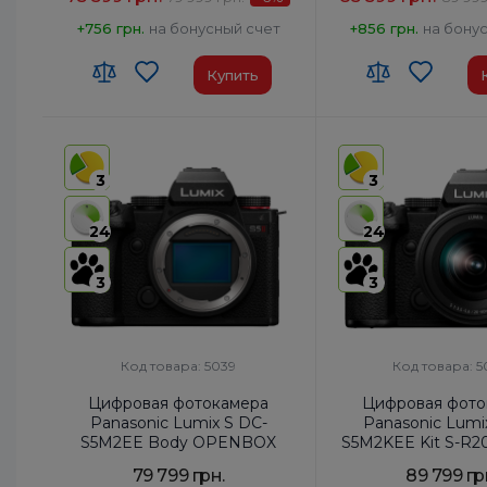
+756 грн.
на бонусный счет
+856 грн.
на бону
Купить
3
3
24
24
3
3
Код товара: 5039
Код товара: 
Цифровая фотокамера
Цифровая фото
Panasonic Lumix S DC-
Panasonic Lumi
S5M2EE Body OPENBOX
S5M2KEE Kit S-R20
5.6 OPENB
79 799 грн.
89 799 гр