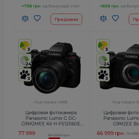
+798 грн.
на бонусный счет
+858 грн.
на бону
Предзаказ
Пр
3
3
24
24
3
3
Код товара: 5488
Код товара: 
Цифровая фотокамера
Цифровая фото
Panasonic Lumix G DC-
Panasonic Lumi
G9M2MEE Kit H-FS12060E
G9M2EE B
f/3.5-5.6
77 999
66 999 грн.
74 999
84 999 грн.