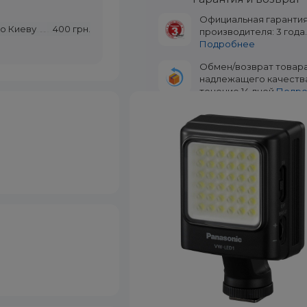
Официальная гаранти
по Киеву
400 грн.
производителя: 3 года
Подробнее
Обмен/возврат товар
надлежащего качеств
течение 14 дней.
Подр