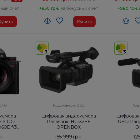
сный счет
+850 грн.
на бонусный счет
+980 грн.
Купить
Купить
3
3
5040
Код товара: 5125
Код 
камера
Цифровая видеокамера
Цифровая
x S DC-
Panasonic HC-X2EE
UHD Pana
60E f/3.5-
OPENBOX
O
OX
н.
155 999 грн.
12