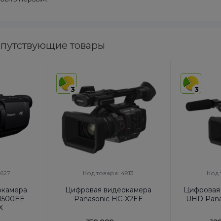
путствующие товары
3
3
4627
Код товара: 4913
Код 
окамера
Цифровая видеокамера
Цифровая
X1500EE
Panasonic HC-X2EE
UHD Pana
X