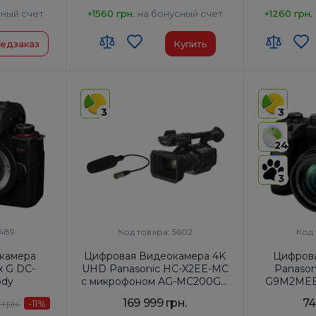
сный счет
+1560 грн.
на бонусный счет
+1260 грн.
едзаказ
Купить
3
3
24
3
5489
Код товара: 5602
Код 
камера
Цифровая Видеокамера 4K
Цифров
x G DC-
UHD Panasonic HC-X2EE-MC
Panason
ody
с микрофоном AG-MC200G в
G9M2MEE 
комплекте
f/3.5
169 999 грн.
74
 грн.
-11
%