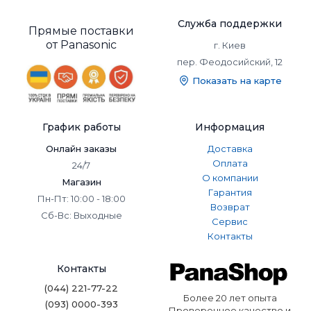
Популярные модели
кондиционеров
Служба поддержки
Прямые поставки
Panasonic. Функционал
от Panasonic
г. Киев
пер. Феодосийский, 12
и стиль для любого
Показать на карте
помещения
✅ Экологичный фреон R32
График работы
Информация
Большинство моделей работают на фреоне R32,
Онлайн заказы
Доставка
который обладает низким потенциалом глобального
Оплата
24/7
потепления и высокой энергоэффективностью. Это
О компании
Магазин
делает кондиционеры Panasonic более безопасными для
Гарантия
Пн-Пт: 10:00 - 18:00
окружающей среды и экономичными в использовании.
Возврат
Сб-Вс: Выходные
✅ Инновационные технологии
Сервис
Контакты
В кондиционерах используется инверторная
технология, которая обеспечивает более плавную и
Контакты
экономичную работу. А системы очистки воздуха, такие
как Nanoe™ X, нейтрализуют аллергены, бактерии и
(044) 221-77-22
неприятные запахи.
Более 20 лет опыта
(093) 0000-393
Проверенное качество и