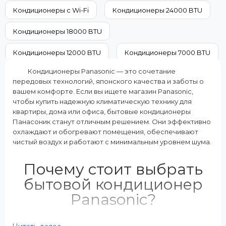
A+
15000
Кондиционеры с Wi-Fi
Кондиционеры 24000 BTU
Дополнительные характеристики:
Класс энергопотребления (охла
2 внутренних блока
A++
Кондиционеры 18000 BTU
Режимы работы:
Цвет внутреннего блока:
Охлаждение Обогрев
Белый
Кондиционеры 12000 BTU
Кондиционеры 7000 BTU
Кондиционеры Panasonic — это сочетание
Кондиционеры на 60 м²
Кондиционеры на 50 м²
передовых технологий, японского качества и заботы о
вашем комфорте. Если вы ищете магазин Panasonic,
Кондиционеры на 40 м²
Кондиционеры на 35 м²
чтобы купить надежную климатическую технику для
квартиры, дома или офиса, бытовые кондиционеры
Кондиционеры на 20 м²
Панасоник станут отличным решением. Они эффективно
охлаждают и обогревают помещения, обеспечивают
чистый воздух и работают с минимальным уровнем шума.
Почему стоит выбрать
бытовой кондиционер
Panasonic?