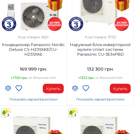
Код товара: 5621
Код товара: 5732
Кондиционер Panasonic Nordic
Наружный блок инверторной
Deluxe CS-HZ35XKE/CU-
мульти-сплит системы
HZ35XKE
Panasonic CU-5E34PBD
169 999 грн.
132 300 грн.
+1700 грн.
на бонусный счет
+1323 грн.
на бонусный счет
Купить
Купить
Показать характеристики
Показать характеристики
Wi-Fi модуль:
Площадь помещения, м²:
Wi-Fi (встроенный)
5х25м2
3
3
Площадь помещения, м²:
Мощность, BTU:
35
34000