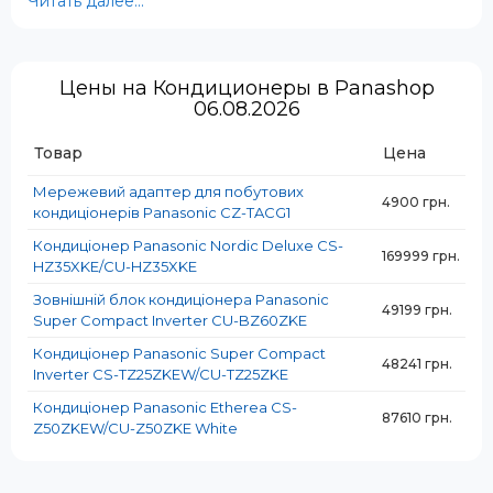
Читать далее...
Цены на Кондиционеры в Panashop
06.08.2026
Товар
Цена
Мережевий адаптер для побутових
4900 грн.
кондиціонерів Panasonic CZ-TACG1
Кондиціонер Panasonic Nordic Deluxe CS-
169999 грн.
HZ35XKE/CU-HZ35XKE
Зовнішній блок кондиціонера Panasonic
49199 грн.
Super Compact Inverter CU-BZ60ZKE
Кондиціонер Panasonic Super Compact
48241 грн.
Inverter CS-TZ25ZKEW/CU-TZ25ZKE
Кондиціонер Panasonic Etherea CS-
87610 грн.
✅ Высокая энергоэффективность
Z50ZKEW/CU-Z50ZKE White
Современные модели Panasonic соответствуют
классу энергопотребления A++ и выше, что позволяет