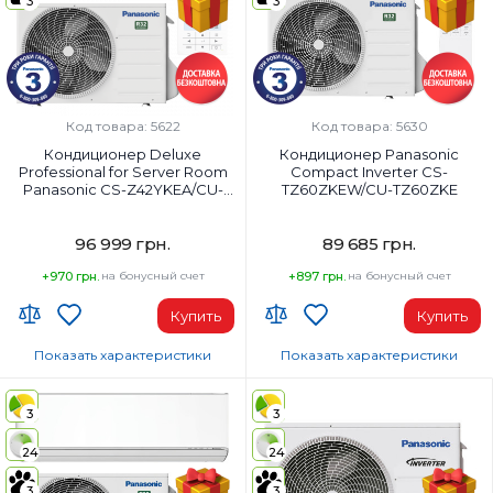
3
3
18000
24000
Класс энергопотребления (охлаждение):
Класс энергопотребления (охла
A+++
A++
Цвет внутреннего блока:
Цвет внутреннего блока:
Белый
Белый
Код товара: 5622
Код товара: 5630
Кондиционер Deluxe
Кондиционер Panasonic
Professional for Server Room
Compact Inverter CS-
Panasonic CS-Z42YKEA/CU-
TZ60ZKEW/CU-TZ60ZKE
Z42YKEA
96 999 грн.
89 685 грн.
+970 грн.
на бонусный счет
+897 грн.
на бонусный счет
Купить
Купить
Показать характеристики
Показать характеристики
Wi-Fi модуль:
Wi-Fi модуль:
Wi-Fi (встроенный)
Wi-Fi (встроенный)
3
3
Площадь помещения, м²:
Площадь помещения, м²:
24
24
42
65
Мощность, BTU:
Мощность, BTU:
3
3