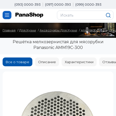
(093) 0000-393
(097) 0000-393
(099) 0000-393
Главная
Для Кухни
Аксессуары Для Кухни
для Мясорубок
Ре
Решётка мелкозернистая для мясорубки
Panasonic AMM19C-300
Все о товаре
Описание
Характеристики
Отзывы 