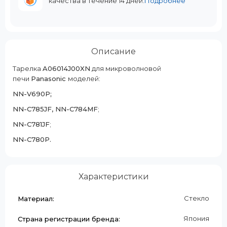
качества в течение 14 дней.
Подробнее
Описание
Тарелка
A06014J00XN
для микроволновой
печи
Panasonic
моделей:
NN-V690P;
NN-C785JF, NN-C784MF
;
NN-C781JF
;
NN-C780P.
Характеристики
Cтекло
Материал:
Япония
Страна регистрации бренда: