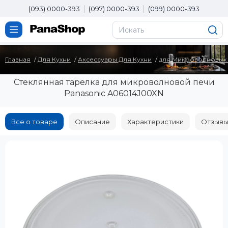
(093) 0000-393
(097) 0000-393
(099) 0000-393
Главная
Для Кухни
Аксессуары Для Кухни
для Микроволновых
Стеклянная тарелка для микроволновой печи
Panasonic A06014J00XN
Все о товаре
Описание
Характеристики
Отзывы 