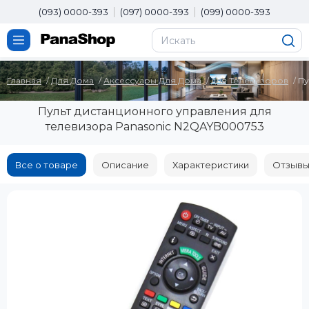
(093) 0000-393
(097) 0000-393
(099) 0000-393
Главная
Для Дома
Аксессуары Для Дома
для Телевизоров
Пу
Пульт дистанционного управления для
телевизора Panasonic N2QAYB000753
Все о товаре
Описание
Характеристики
Отзывы 