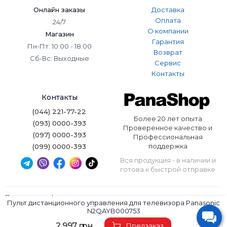
Онлайн заказы
Доставка
Оплата
24/7
О компании
Магазин
Гарантия
Пн-Пт: 10:00 - 18:00
Возврат
Сб-Вс: Выходные
Сервис
Контакты
Контакты
(044) 221-77-22
Более 20 лет опыта
(093) 0000-393
Проверенное качество и
(097) 0000-393
Профессиональная
поддержка
(099) 0000-393
Вся продукция - в наличии и
готова к быстрой отправке
Политика конфиденциальности
Пульт дистанционного управления для телевизора Panasonic
Условия использования
N2QAYB000753
Panashop © 2026. Все права защищены.
2 997 грн.
Предзаказ