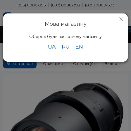
(093) 0000-393
(097) 0000-393
(099) 0000-393
×
Мова магазину
Главная
Для Бизнеса
Аксессуары Для Бизнеса
для Проекторо
Оберіть будь ласка мову магазину
UA
RU
EN
Panasonic ET-ELS20
Все о товаре
Описание
Отзывы (0)
Видео