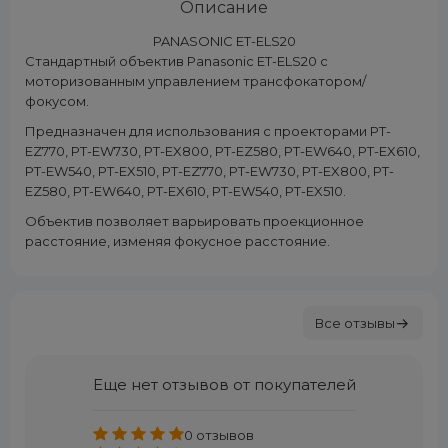
Описание
PANASONIC ET-ELS20
Стандартный объектив Panasonic ET-ELS20 с
моторизованным управлением трансфокатором/
фокусом.
Предназначен для использования с проекторами PT-
EZ770, PT-EW730, PT-EX800, PT-EZ580, PT-EW640, PT-EX610,
PT-EW540, PT-EX510, PT-EZ770, PT-EW730, PT-EX800, PT-
EZ580, PT-EW640, PT-EX610, PT-EW540, PT-EX510.
Объектив позволяет варьировать проекционное
расстояние, изменяя фокусное расстояние.
Все отзывы
Еще нет отзывов от покупателей
0 отзывов