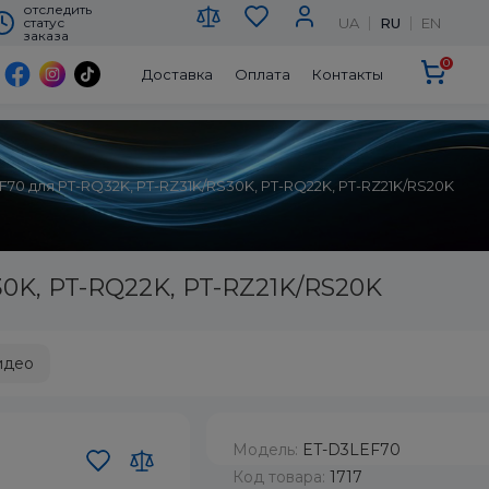
отследить
UA
RU
EN
статус
заказа
0
Доставка
Оплата
Контакты
F70 для PT-RQ32K, PT-RZ31K/RS30K, PT-RQ22K, PT-RZ21K/RS20K
0K, PT-RQ22K, PT-RZ21K/RS20K
идео
Модель:
ET-D3LEF70
Код товара:
1717