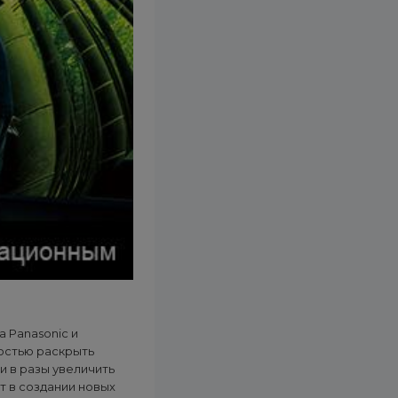
 Panasonic и
остью раскрыть
и в разы увеличить
т в создании новых