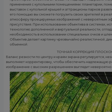
применения с купольными помещениями: планетарии, пом
выставок с купольной крышей и аттракционы парков развл
его помощью вы сможете погрузить своих зрителей в реа
атмосферу проецируемых изображений с невероятным э
присутствия. При использовании объектива в системах, и
технологию дополненной и виртуальной реальности, отпа
необходимость в использовании специальных очков и шле
Объектив делает картинку чрезвычайно реалистичной, ди
объемной.
ТОЧНАЯ КОРРЕКЦИЯ ПЛОСКО
Баланс резкости по центру и краям экрана регулируется, н
выполняет корректировку, чтобы обеспечить надлежащую ре
изображение с высоким разрешением выглядит невероятно ч