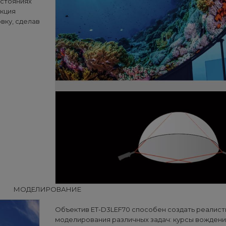
сстояниях
нкция
вку, сделав
МОДЕЛИРОВАНИЕ
Объектив ET-D3LEF70 способен создать реалист
моделирования различных задач: курсы вождени