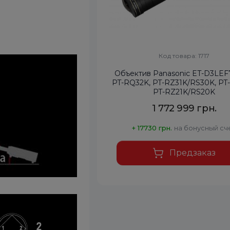
Код товара: 1717
Объектив Panasonic ET-D3LEF
PT-RQ32K, PT-RZ31K/RS30K, PT
PT-RZ21K/RS20K
1 772 999 грн.
+ 17730 грн.
на бонусный сч
Предзаказ