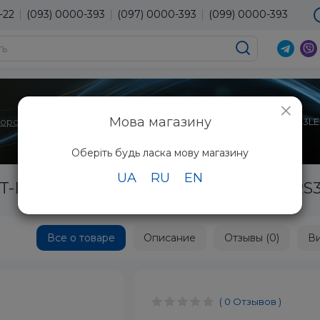
-22
(093) 0000-393
(097) 0000-393
(099) 0000-393
×
Мова магазину
торов
Объективы для 3 х Chip DLP
Объектив Panasonic ET-D3LE
Оберіть будь ласка мову магазину
UA
RU
EN
T-D3LEF70 для PT-RQ32K, PT-RZ31K/RS3
Все о товаре
Описание
Отзывы (0)
В
( 0 Отзывов )