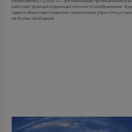
объективом ET-D3LEF70. При небольших проекционных ра
работает функция коррекции плоскости изображения. Фу
сдвига объектива позволяет значительно упростить устано
ее более свободной.