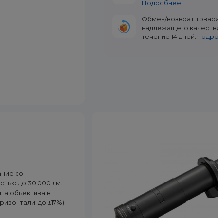
Подробнее
Обмен/возврат товар
надлежащего качеств
течение 14 дней.
Подр
ание со
тью до 30 000 лм.
га объектива в
ризонтали: до ±17%)