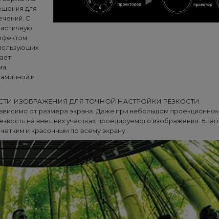
ещения для
ечений. С
листичную
ффектом
спользующих
дает
ма.
намичной и
СТИ ИЗОБРАЖЕНИЯ ДЛЯ ТОЧНОЙ НАСТРОЙКИ РЕЗКОСТИ
езависимо от размера экрана. Даже при небольшом проекционно
зкость на внешних участках проецируемого изображения. Благ
етким и красочным по всему экрану.