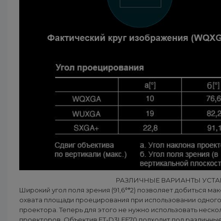
РАЗЛИЧНЫЕ ВАРИАНТЫ УСТ
Широкий угол поля зрения (91,6°*2) позволяет добиться ма
охвата площади проецирования при использовании одног
проектора. Теперь для этого не нужно использовать неско
проекторов. Объектив ET-D3LEF70 подходит под различны